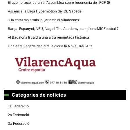
El que no t’explicaran a l’Assemblea sobre l’economia de l’FCF (I)
Ascens a la Lliga Hypermotion del CE Sabadell
“Ha estat molt ‘xulo’ pujar amb el Viladecans”
Barça, Espanyol, NFU, Naga i The Academy, campions MICFootball7
Necessàries
Al Badalona li caldrà una altra remuntada històrica
Aquestes
cookies no
Una altra vegada decidirà la glòria la Nova Creu Alta
són
opcionals,
són
necessàries
per al
funcionament
tècnic de la
web.
Categories de notícies
Estadístiques
Recopilem
1a Federació
dades
estadístiques
2a Federació
de manera
anònima d'ús
3a Federació
del lloc web
per a millorar