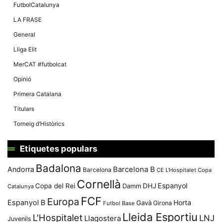
Màrqueting
FutbolCatalunya
En compartir
els teus
LA FRASE
interessos i
comportament
General
mentre
navegues pel
Lliga Elit
nostre lloc
web
MerCAT #futbolcat
incrementes
la possibilitat
Opinió
de mirar
només
Primera Catalana
anuncis,
ofertes i
Titulars
contingut
personalitzat.
Torneig d’Històrics
Etiquetes populars
Badalona
Andorra
Barcelona B
Barcelona
CE L'Hospitalet
Copa
Cornellà
Espanyol
Copa del Rei
Damm
DHJ
Catalunya
FCF
Europa
Espanyol B
Horta
Gavà
Girona
Futbol Base
Lleida Esportiu
L'Hospitalet
LNJ
Llagostera
Juvenils