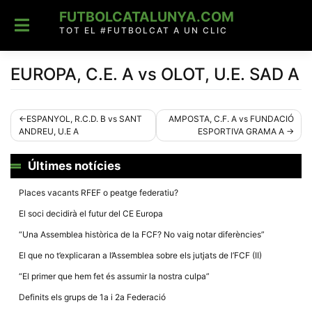
Skip
FUTBOLCATALUNYA.COM
to
content
TOT EL #FUTBOLCAT A UN CLIC
EUROPA, C.E. A vs OLOT, U.E. SAD A
Navegació
ESPANYOL, R.C.D. B vs SANT
AMPOSTA, C.F. A vs FUNDACIÓ
ANDREU, U.E A
ESPORTIVA GRAMA A
d'entrades
Últimes notícies
Places vacants RFEF o peatge federatiu?
El soci decidirà el futur del CE Europa
“Una Assemblea històrica de la FCF? No vaig notar diferències”
El que no t’explicaran a l’Assemblea sobre els jutjats de l’FCF (II)
“El primer que hem fet és assumir la nostra culpa”
Definits els grups de 1a i 2a Federació