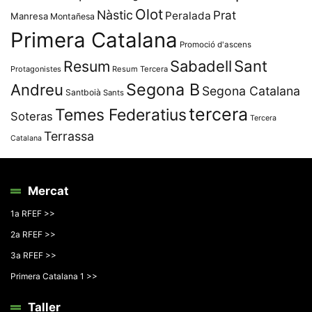
Olot
Nàstic
Prat
Peralada
Manresa
Montañesa
Primera Catalana
Promoció d'ascens
Resum
Sabadell
Sant
Protagonistes
Resum Tercera
Segona B
Andreu
Segona Catalana
Santboià
Sants
tercera
Temes Federatius
Soteras
Tercera
Terrassa
Catalana
Mercat
1a RFEF >>
2a RFEF >>
3a RFEF >>
Primera Catalana 1 >>
Taller