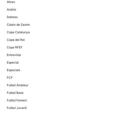
Altres
la funcionalitat
i la seva
Anàlisi
estructura.
Àrbitres
Calaix de Sastre
Experiència
d'usuari
Copa Catalunya
Alguns
components
Copa del Rei
tècnics del
nostre lloc web
Copa RFEF
emmagatzemen
dades en el seu
Entrevista
dispositiu que
permeten que el
Especial
lloc funcioni tan
bé com sigui
Especials
possible. Si
rebutja
FCF
aquestes
cookies
Futbol Amateur
algunes
funcionalitats
Futbol Base
desapareixeran
del lloc web.
Futbol Femení
Futbol Juvenil