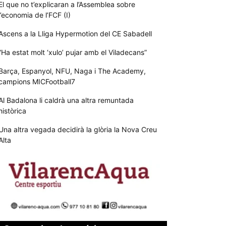
El que no t’explicaran a l’Assemblea sobre
l’economia de l’FCF (I)
Ascens a la Lliga Hypermotion del CE Sabadell
“Ha estat molt ‘xulo’ pujar amb el Viladecans”
Barça, Espanyol, NFU, Naga i The Academy,
campions MICFootball7
Al Badalona li caldrà una altra remuntada
històrica
Una altra vegada decidirà la glòria la Nova Creu
Alta