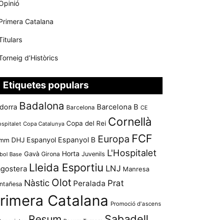
Opinió
Primera Catalana
Titulars
Torneig d’Històrics
Etiquetes populars
Badalona
dorra
Barcelona B
Barcelona
CE
Cornellà
Copa del Rei
ospitalet
Copa Catalunya
FCF
Europa
Espanyol
Espanyol B
mm
DHJ
L'Hospitalet
Horta
Gavà
Girona
Juvenils
bol Base
Lleida Esportiu
LNJ
agostera
Manresa
Olot
Nàstic
Prat
Peralada
ntañesa
rimera Catalana
Promoció d'ascens
Resum
Sabadell