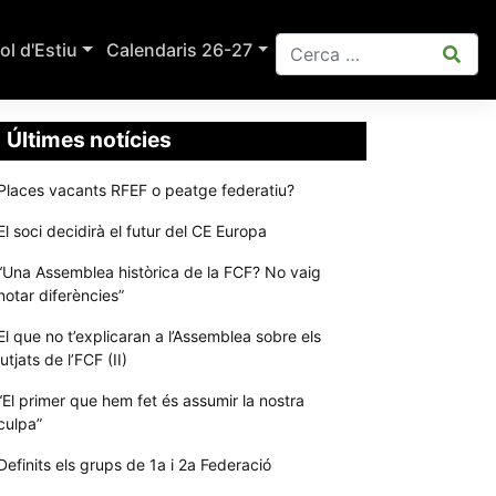
ol d'Estiu
Calendaris 26-27
Últimes notícies
Places vacants RFEF o peatge federatiu?
El soci decidirà el futur del CE Europa
“Una Assemblea històrica de la FCF? No vaig
notar diferències”
El que no t’explicaran a l’Assemblea sobre els
jutjats de l’FCF (II)
“El primer que hem fet és assumir la nostra
culpa”
Definits els grups de 1a i 2a Federació