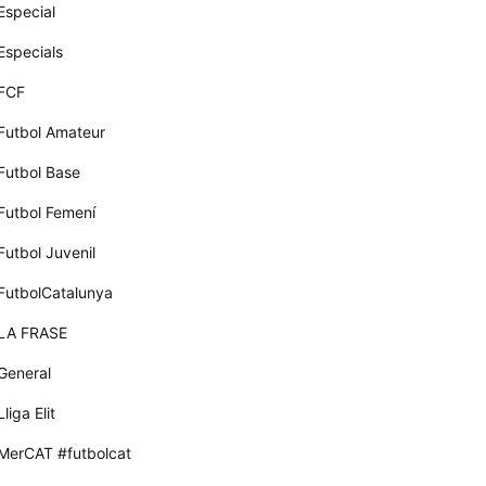
Especial
Especials
FCF
Futbol Amateur
Futbol Base
Futbol Femení
Futbol Juvenil
FutbolCatalunya
LA FRASE
General
Lliga Elit
MerCAT #futbolcat