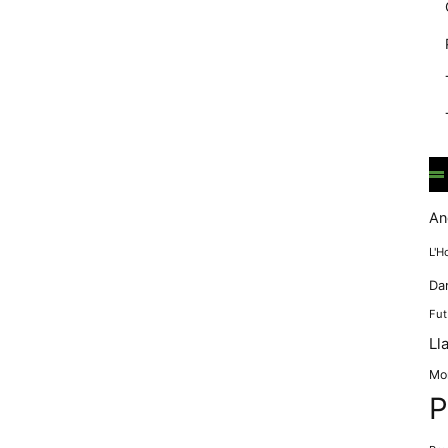
mentre
navegues pel
nostre lloc
web
incrementes la
possibilitat de
mirar només
anuncis,
ofertes i
contingut
personalitzat.
An
L'H
Da
Fut
Ll
Mo
P