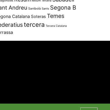
tagonistes
Resum Tercera
Segona B
ant Andreu
Santboià
Sants
Temes
gona Catalana
Soteras
tercera
ederatius
Tercera Catalana
rrassa