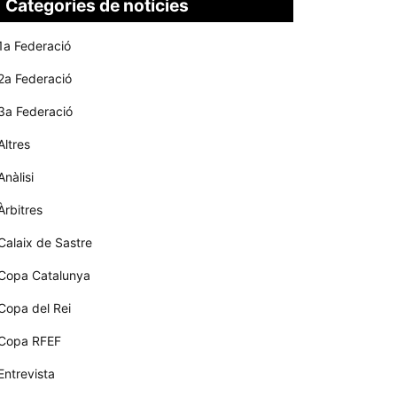
Categories de notícies
1a Federació
2a Federació
3a Federació
Altres
Anàlisi
Àrbitres
Calaix de Sastre
Copa Catalunya
Copa del Rei
Copa RFEF
Entrevista