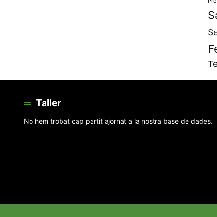
Pro
S
Se
F
Te
Taller
No hem trobat cap partit ajornat a la nostra base de dades.