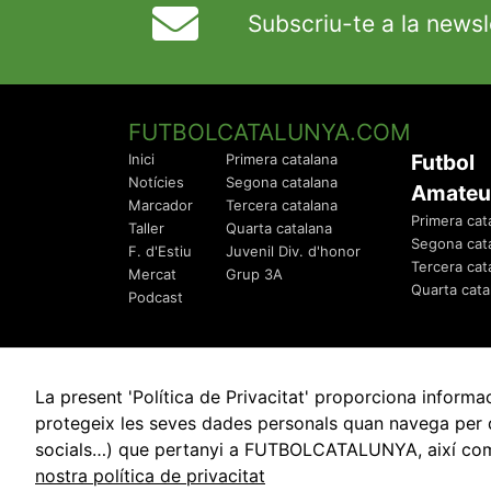
Subscriu-te a la newsl
FUTBOLCATALUNYA.COM
Futbol
Inici
Primera catalana
Notícies
Segona catalana
Amateu
Marcador
Tercera catalana
Primera cat
Taller
Quarta catalana
Segona cat
F. d'Estiu
Juvenil Div. d'honor
Tercera cat
Mercat
Grup 3A
Quarta cata
Podcast
La present 'Política de Privacitat' proporciona info
protegeix les seves dades personals quan navega per q
socials…) que pertanyi a FUTBOLCATALUNYA, així com de
© 2010 - 2026
FutbolCatalunya.com
nostra política de privacitat