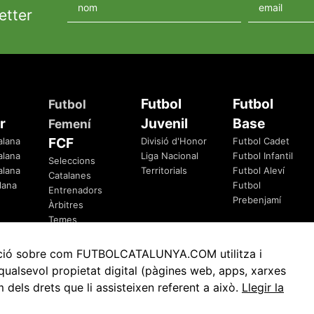
etter
Futbol
Futbol
Futbol
r
Juvenil
Base
Femení
FCF
alana
Divisió d'Honor
Futbol Cadet
alana
Liga Nacional
Futbol Infantil
Seleccions
alana
Territorials
Futbol Aleví
Catalanes
lana
Futbol
Entrenadors
Prebenjamí
Àrbitres
Temes
Federatius
rmació sobre com FUTBOLCATALUNYA.COM utilitza i
ualsevol propietat digital (pàgines web, apps, xarxes
ls drets que li assisteixen referent a això.
Llegir la
Avis Legal
Política de Privacitat
Política de Cookies