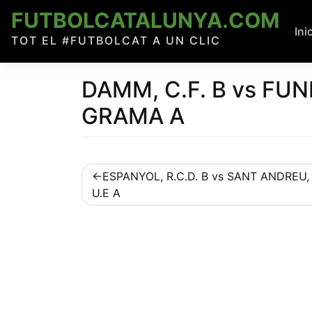
Skip
FUTBOLCATALUNYA.COM
to
Ini
TOT EL #FUTBOLCAT A UN CLIC
content
DAMM, C.F. B vs FU
GRAMA A
Navegació
ESPANYOL, R.C.D. B vs SANT ANDREU,
U.E A
d'entrades