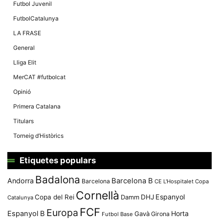
Màrqueting
Futbol Juvenil
En compartir
els teus
FutbolCatalunya
interessos i
comportament
LA FRASE
mentre
navegues pel
General
nostre lloc
web
Lliga Elit
incrementes
la possibilitat
MerCAT #futbolcat
de mirar
només
Opinió
anuncis,
ofertes i
Primera Catalana
contingut
personalitzat.
Titulars
Torneig d’Històrics
Etiquetes populars
Badalona
Andorra
Barcelona B
Barcelona
CE L'Hospitalet
Copa
Cornellà
Espanyol
Copa del Rei
Damm
DHJ
Catalunya
FCF
Europa
Espanyol B
Horta
Gavà
Girona
Futbol Base