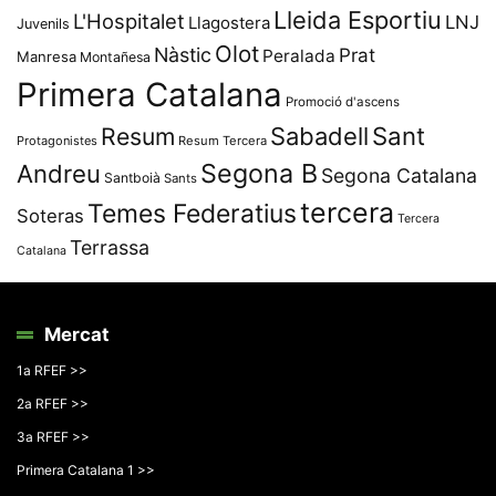
Lleida Esportiu
L'Hospitalet
LNJ
Llagostera
Juvenils
Olot
Nàstic
Prat
Peralada
Manresa
Montañesa
Primera Catalana
Promoció d'ascens
Resum
Sabadell
Sant
Protagonistes
Resum Tercera
Segona B
Andreu
Segona Catalana
Santboià
Sants
tercera
Temes Federatius
Soteras
Tercera
Terrassa
Catalana
Mercat
1a RFEF >>
2a RFEF >>
3a RFEF >>
Primera Catalana 1 >>