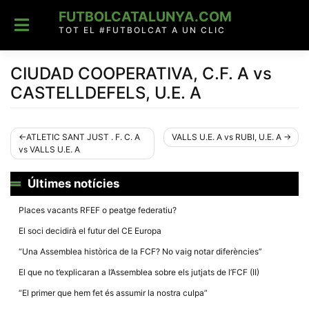
Skip
FUTBOLCATALUNYA.COM
to
content
TOT EL #FUTBOLCAT A UN CLIC
CIUDAD COOPERATIVA, C.F. A vs
CASTELLDEFELS, U.E. A
Navegació
ATLETIC SANT JUST . F. C. A
VALLS U.E. A vs RUBI, U.E. A
vs VALLS U.E. A
d'entrades
Últimes notícies
Places vacants RFEF o peatge federatiu?
El soci decidirà el futur del CE Europa
“Una Assemblea històrica de la FCF? No vaig notar diferències”
El que no t’explicaran a l’Assemblea sobre els jutjats de l’FCF (II)
“El primer que hem fet és assumir la nostra culpa”