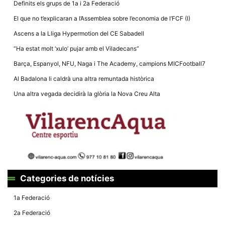
Definits els grups de 1a i 2a Federació
El que no t’explicaran a l’Assemblea sobre l’economia de l’FCF (I)
Ascens a la Lliga Hypermotion del CE Sabadell
“Ha estat molt ‘xulo’ pujar amb el Viladecans”
Necessàries
Barça, Espanyol, NFU, Naga i The Academy, campions MICFootball7
Aquestes
cookies no
Al Badalona li caldrà una altra remuntada històrica
són
opcionals,
Una altra vegada decidirà la glòria la Nova Creu Alta
són
necessàries
per al
funcionament
tècnic de la
web.
Estadístiques
Recopilem
Categories de notícies
dades
estadístiques
1a Federació
de manera
anònima d'ús
2a Federació
del lloc web
per a millorar