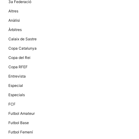
3a Federació
la funcionalitat
i la seva
Altres
estructura.
Anàlisi
Àrbitres
Experiència
d'usuari
Calaix de Sastre
Alguns
components
Copa Catalunya
tècnics del
nostre lloc web
Copa del Rei
emmagatzemen
dades en el seu
Copa RFEF
dispositiu que
permeten que el
Entrevista
lloc funcioni tan
bé com sigui
Especial
possible. Si
rebutja
Especials
aquestes
cookies
FCF
algunes
funcionalitats
Futbol Amateur
desapareixeran
del lloc web.
Futbol Base
Futbol Femení