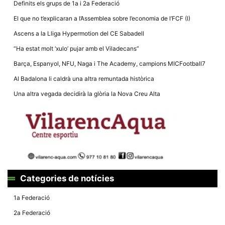
Definits els grups de 1a i 2a Federació
El que no t’explicaran a l’Assemblea sobre l’economia de l’FCF (I)
Ascens a la Lliga Hypermotion del CE Sabadell
“Ha estat molt ‘xulo’ pujar amb el Viladecans”
Necessàries
Barça, Espanyol, NFU, Naga i The Academy, campions MICFootball7
Aquestes
cookies no
Al Badalona li caldrà una altra remuntada històrica
són
opcionals,
Una altra vegada decidirà la glòria la Nova Creu Alta
són
necessàries
per al
funcionament
tècnic de la
web.
Estadístiques
Recopilem
Categories de notícies
dades
estadístiques
1a Federació
de manera
anònima d'ús
2a Federació
del lloc web
per a millorar