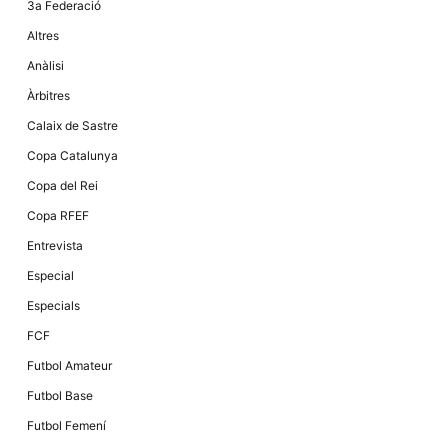
3a Federació
la funcionalitat
i la seva
Altres
estructura.
Anàlisi
Àrbitres
Experiència
d'usuari
Calaix de Sastre
Alguns
components
Copa Catalunya
tècnics del
nostre lloc web
Copa del Rei
emmagatzemen
dades en el seu
Copa RFEF
dispositiu que
permeten que el
Entrevista
lloc funcioni tan
bé com sigui
Especial
possible. Si
rebutja
Especials
aquestes
cookies
FCF
algunes
funcionalitats
Futbol Amateur
desapareixeran
del lloc web.
Futbol Base
Futbol Femení