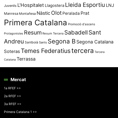
Lleida Esportiu
L'Hospitalet
LNJ
Llagostera
Juvenils
Olot
Nàstic
Prat
Peralada
Manresa
Montañesa
Primera Catalana
Promoció d'ascens
Resum
Sabadell
Sant
Protagonistes
Resum Tercera
Segona B
Andreu
Segona Catalana
Santboià
Sants
tercera
Temes Federatius
Soteras
Tercera
Terrassa
Catalana
Mercat
1a RFEF >>
2a RFEF >>
3a RFEF >>
Primera Catalana 1 >>