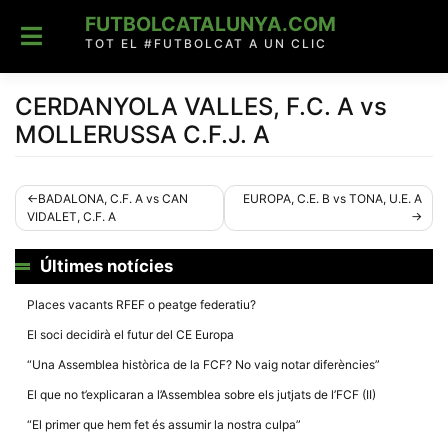
Skip
FUTBOLCATALUNYA.COM
to
content
TOT EL #FUTBOLCAT A UN CLIC
CERDANYOLA VALLES, F.C. A vs
MOLLERUSSA C.F.J. A
Navegació
BADALONA, C.F. A vs CAN
EUROPA, C.E. B vs TONA, U.E. A
VIDALET, C.F. A
d'entrades
Últimes notícies
Places vacants RFEF o peatge federatiu?
El soci decidirà el futur del CE Europa
“Una Assemblea històrica de la FCF? No vaig notar diferències”
El que no t’explicaran a l’Assemblea sobre els jutjats de l’FCF (II)
“El primer que hem fet és assumir la nostra culpa”