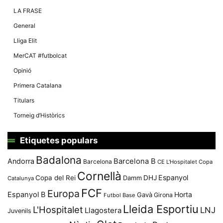
Màrqueting
En compartir
LA FRASE
els teus
interessos i
General
comportament
mentre
Lliga Elit
navegues pel
nostre lloc
MerCAT #futbolcat
web
incrementes
Opinió
la possibilitat
de mirar
Primera Catalana
només
anuncis,
Titulars
ofertes i
contingut
Torneig d’Històrics
personalitzat.
Etiquetes populars
Badalona
Andorra
Barcelona B
Barcelona
CE L'Hospitalet
Copa
Cornellà
Espanyol
Copa del Rei
Damm
DHJ
Catalunya
FCF
Europa
Espanyol B
Horta
Gavà
Girona
Futbol Base
Lleida Esportiu
L'Hospitalet
LNJ
Llagostera
Juvenils