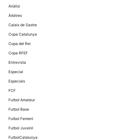
la funcionalitat
Anàlisi
i la seva
estructura.
Àrbitres
Calaix de Sastre
Experiència
Copa Catalunya
d'usuari
Alguns
Copa del Rei
components
tècnics del
Copa RFEF
nostre lloc web
emmagatzemen
Entrevista
dades en el seu
dispositiu que
Especial
permeten que el
lloc funcioni tan
Especials
bé com sigui
possible. Si
FCF
rebutja
aquestes
Futbol Amateur
cookies
algunes
Futbol Base
funcionalitats
desapareixeran
Futbol Femení
del lloc web.
Futbol Juvenil
FutbolCatalunya