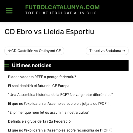
Skip
FUTBOLCATALUNYA.COM
to
content
TOT EL #FUTBOLCAT A UN CLIC
CD Ebro vs Lleida Esportiu
Navegació
CD Castellón vs Ontinyent CF
Teruel vs Badalona
d'entrades
Últimes notícies
Places vacants RFEF o peatge federatiu?
El soci decidirà el futur del CE Europa
“Una Assemblea històrica de la FCF? No vaig notar diferències”
El que no t’explicaran a l’Assemblea sobre els jutjats de l’FCF (II)
“El primer que hem fet és assumir la nostra culpa”
Definits els grups de 1a i 2a Federació
El que no t’explicaran a l’Assemblea sobre l’economia de l’FCF (I)