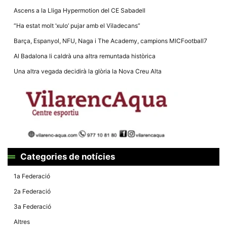
Ascens a la Lliga Hypermotion del CE Sabadell
“Ha estat molt ‘xulo’ pujar amb el Viladecans”
Barça, Espanyol, NFU, Naga i The Academy, campions MICFootball7
Al Badalona li caldrà una altra remuntada històrica
Necessàries
Aquestes
Una altra vegada decidirà la glòria la Nova Creu Alta
cookies no
són
opcionals,
són
necessàries
per al
funcionament
tècnic de la
web.
Categories de notícies
Estadístiques
1a Federació
Recopilem
dades
2a Federació
estadístiques
de manera
3a Federació
anònima d'ús
del lloc web
Altres
per a millorar