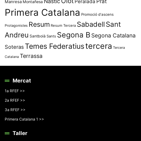
Olot
Nàstic
Prat
Peralada
Manresa
Montañesa
Primera Catalana
Promoció d'ascens
Resum
Sabadell
Sant
Protagonistes
Resum Tercera
Segona B
Andreu
Segona Catalana
Santboià
Sants
tercera
Temes Federatius
Soteras
Tercera
Terrassa
Catalana
Mercat
1a RFEF >>
2a RFEF >>
3a RFEF >>
Primera Catalana 1 >>
Taller