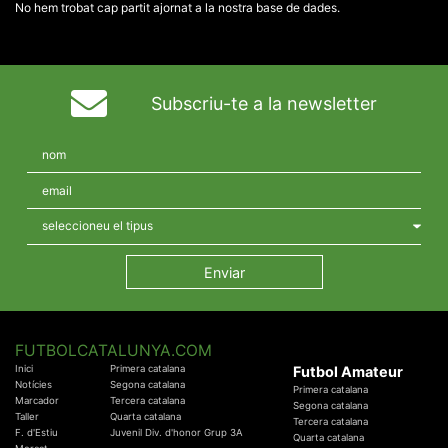
No hem trobat cap partit ajornat a la nostra base de dades.
Subscriu-te a la newsletter
FUTBOLCATALUNYA.COM
Inici
Primera catalana
Futbol Amateur
Notícies
Segona catalana
Primera catalana
Marcador
Tercera catalana
Segona catalana
Taller
Quarta catalana
Tercera catalana
F. d'Estiu
Juvenil Div. d'honor Grup 3A
Quarta catalana