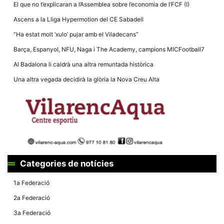
El que no t’explicaran a l’Assemblea sobre l’economia de l’FCF (I)
Ascens a la Lliga Hypermotion del CE Sabadell
“Ha estat molt ‘xulo’ pujar amb el Viladecans”
Barça, Espanyol, NFU, Naga i The Academy, campions MICFootball7
Necessàries
Al Badalona li caldrà una altra remuntada històrica
Aquestes
cookies no
Una altra vegada decidirà la glòria la Nova Creu Alta
són
opcionals,
són
necessàries
per al
funcionament
tècnic de la
web.
Categories de notícies
Estadístiques
Recopilem
1a Federació
dades
estadístiques
2a Federació
de manera
anònima d'ús
3a Federació
del lloc web
per a millorar