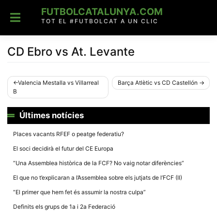
Skip
FUTBOLCATALUNYA.COM
to
content
TOT EL #FUTBOLCAT A UN CLIC
CD Ebro vs At. Levante
Navegació
Valencia Mestalla vs Villarreal
Barça Atlètic vs CD Castellón
B
d'entrades
Últimes notícies
Places vacants RFEF o peatge federatiu?
El soci decidirà el futur del CE Europa
“Una Assemblea històrica de la FCF? No vaig notar diferències”
El que no t’explicaran a l’Assemblea sobre els jutjats de l’FCF (II)
“El primer que hem fet és assumir la nostra culpa”
Definits els grups de 1a i 2a Federació