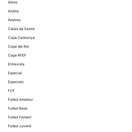
Altres
la funcionalitat
i la seva
Anàlisi
estructura.
Àrbitres
Calaix de Sastre
Experiència
d'usuari
Copa Catalunya
Alguns
components
Copa del Rei
tècnics del
nostre lloc web
Copa RFEF
emmagatzemen
dades en el seu
Entrevista
dispositiu que
permeten que el
Especial
lloc funcioni tan
bé com sigui
Especials
possible. Si
rebutja
FCF
aquestes
cookies
Futbol Amateur
algunes
funcionalitats
Futbol Base
desapareixeran
del lloc web.
Futbol Femení
Futbol Juvenil