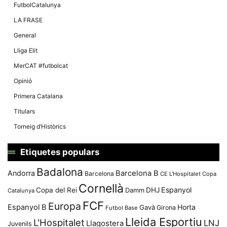
Màrqueting
FutbolCatalunya
En compartir
els teus
LA FRASE
interessos i
comportament
General
mentre
navegues pel
Lliga Elit
nostre lloc
web
MerCAT #futbolcat
incrementes
la possibilitat
Opinió
de mirar
només
Primera Catalana
anuncis,
ofertes i
Titulars
contingut
personalitzat.
Torneig d’Històrics
Etiquetes populars
Badalona
Andorra
Barcelona B
Barcelona
CE L'Hospitalet
Copa
Cornellà
Espanyol
Copa del Rei
Damm
DHJ
Catalunya
FCF
Europa
Espanyol B
Horta
Gavà
Girona
Futbol Base
Lleida Esportiu
L'Hospitalet
LNJ
Llagostera
Juvenils