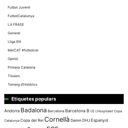
Màrqueting
En compartir
Futbol Juvenil
els teus
interessos i
FutbolCatalunya
comportament
mentre
LA FRASE
navegues pel
nostre lloc
General
web
incrementes
Lliga Elit
la possibilitat
de mirar
MerCAT #futbolcat
només
anuncis,
Opinió
ofertes i
contingut
Primera Catalana
personalitzat.
Titulars
Torneig d’Històrics
Etiquetes populars
Badalona
Andorra
Barcelona B
Barcelona
CE L'Hospitalet
Copa
Cornellà
Espanyol
Copa del Rei
Damm
DHJ
Catalunya