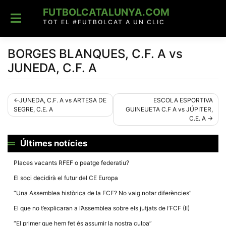
Skip
FUTBOLCATALUNYA.COM
to
content
TOT EL #FUTBOLCAT A UN CLIC
BORGES BLANQUES, C.F. A vs
JUNEDA, C.F. A
Navegació
JUNEDA, C.F. A vs ARTESA DE
ESCOLA ESPORTIVA
SEGRE, C.E. A
GUINEUETA C.F A vs JÚPITER,
d'entrades
C.E. A
Últimes notícies
Places vacants RFEF o peatge federatiu?
El soci decidirà el futur del CE Europa
“Una Assemblea històrica de la FCF? No vaig notar diferències”
El que no t’explicaran a l’Assemblea sobre els jutjats de l’FCF (II)
“El primer que hem fet és assumir la nostra culpa”