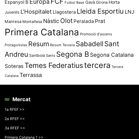
FCF
Europa
Espanyol B
Horta
Gavà
Girona
Futbol Base
Lleida Esportiu
L'Hospitalet
LNJ
Llagostera
Juvenils
Olot
Nàstic
Prat
Peralada
Manresa
Montañesa
Primera Catalana
Promoció d'ascens
Resum
Sabadell
Sant
Protagonistes
Resum Tercera
Segona B
Andreu
Segona Catalana
Santboià
Sants
tercera
Temes Federatius
Soteras
Tercera
Terrassa
Catalana
Mercat
1a RFEF >>
2a RFEF >>
3a RFEF >>
Primera Catalana 1 >>