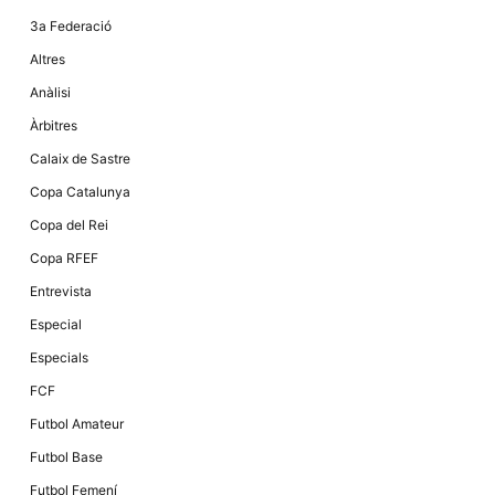
la funcionalitat
i la seva
3a Federació
estructura.
Altres
Anàlisi
Experiència
Àrbitres
d'usuari
Alguns
Calaix de Sastre
components
tècnics del
Copa Catalunya
nostre lloc web
emmagatzemen
Copa del Rei
dades en el seu
dispositiu que
Copa RFEF
permeten que el
lloc funcioni tan
Entrevista
bé com sigui
possible. Si
Especial
rebutja
aquestes
Especials
cookies
algunes
FCF
funcionalitats
desapareixeran
Futbol Amateur
del lloc web.
Futbol Base
Futbol Femení