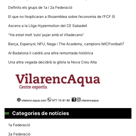
Definits els grups de 1a i 2a Federació
El que no t’explicaran a l’Assemblea sobre l’economia de l’FCF (I)
Ascens a la Lliga Hypermotion del CE Sabadell
“Ha estat molt ‘xulo’ pujar amb el Viladecans”
Necessàries
Aquestes
Barça, Espanyol, NFU, Naga i The Academy, campions MICFootball7
cookies no
són
Al Badalona li caldrà una altra remuntada històrica
opcionals,
són
Una altra vegada decidirà la glòria la Nova Creu Alta
necessàries
per al
funcionament
tècnic de la
web.
Estadístiques
Recopilem
dades
Categories de notícies
estadístiques
de manera
anònima d'ús
1a Federació
del lloc web
per a millorar
2a Federació