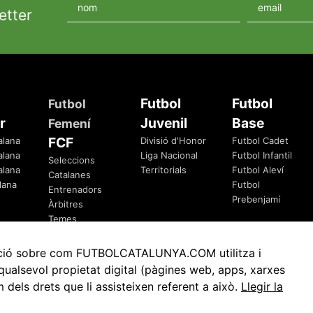
etter
Futbol
Futbol
Futbol
r
Juvenil
Base
Femení
FCF
alana
Divisió d'Honor
Futbol Cadet
alana
Liga Nacional
Futbol Infantil
Seleccions
alana
Territorials
Futbol Aleví
Catalanes
lana
Futbol
Entrenadors
Prebenjamí
Àrbitres
Temes
Federatius
rmació sobre com FUTBOLCATALUNYA.COM utilitza i
ualsevol propietat digital (pàgines web, apps, xarxes
ls drets que li assisteixen referent a això.
Llegir la
Avis Legal
Política de Privacitat
Política de Cookies