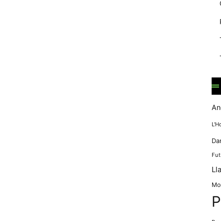
mentre
navegues pel
nostre lloc
web
incrementes la
possibilitat de
mirar només
anuncis,
ofertes i
contingut
personalitzat.
An
L'H
Da
Fut
Ll
Mo
P