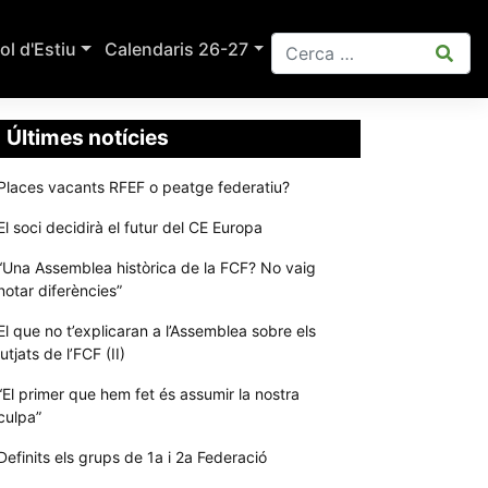
ol d'Estiu
Calendaris 26-27
Últimes notícies
Places vacants RFEF o peatge federatiu?
El soci decidirà el futur del CE Europa
“Una Assemblea històrica de la FCF? No vaig
notar diferències”
El que no t’explicaran a l’Assemblea sobre els
jutjats de l’FCF (II)
“El primer que hem fet és assumir la nostra
culpa”
Definits els grups de 1a i 2a Federació