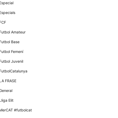
Especial
Especials
FCF
Futbol Amateur
Futbol Base
Futbol Femení
Futbol Juvenil
FutbolCatalunya
LA FRASE
General
Lliga Elit
MerCAT #futbolcat