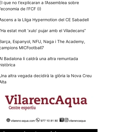
El que no t’explicaran a l’Assemblea sobre
l’economia de l’FCF (I)
Ascens a la Lliga Hypermotion del CE Sabadell
“Ha estat molt ‘xulo’ pujar amb el Viladecans”
Barça, Espanyol, NFU, Naga i The Academy,
campions MICFootball7
Al Badalona li caldrà una altra remuntada
històrica
Una altra vegada decidirà la glòria la Nova Creu
Alta