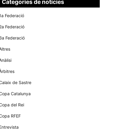
Categories de notícies
1a Federació
2a Federació
3a Federació
Altres
Anàlisi
Àrbitres
Calaix de Sastre
Copa Catalunya
Copa del Rei
Copa RFEF
Entrevista