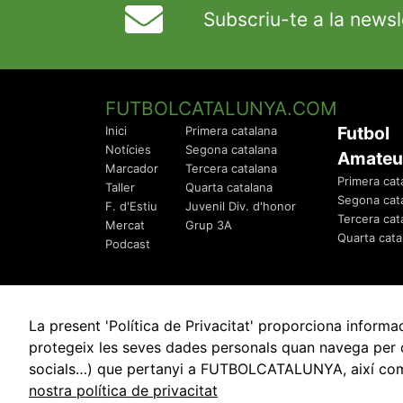
Subscriu-te a la newsl
FUTBOLCATALUNYA.COM
Futbol
Inici
Primera catalana
Notícies
Segona catalana
Amateu
Marcador
Tercera catalana
Primera cat
Taller
Quarta catalana
Segona cat
F. d'Estiu
Juvenil Div. d'honor
Tercera cat
Mercat
Grup 3A
Quarta cata
Podcast
La present 'Política de Privacitat' proporciona info
protegeix les seves dades personals quan navega per q
socials…) que pertanyi a FUTBOLCATALUNYA, així com de
© 2010 - 2026
FutbolCatalunya.com
nostra política de privacitat