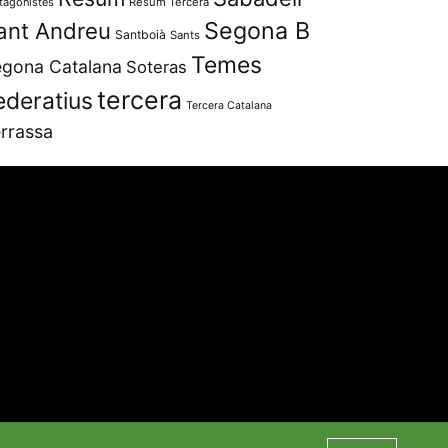
tagonistes
Resum Tercera
Segona B
ant Andreu
Santboià
Sants
Temes
gona Catalana
Soteras
tercera
ederatius
Tercera Catalana
rrassa