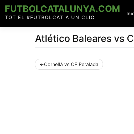
Skip
FUTBOLCATALUNYA.COM
to
Ini
TOT EL #FUTBOLCAT A UN CLIC
content
Atlético Baleares vs 
Navegació
Cornellà vs CF Peralada
d'entrades