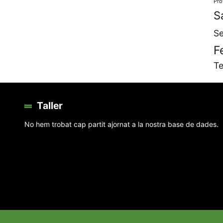
Pro
S
Se
F
Te
Taller
No hem trobat cap partit ajornat a la nostra base de dades.