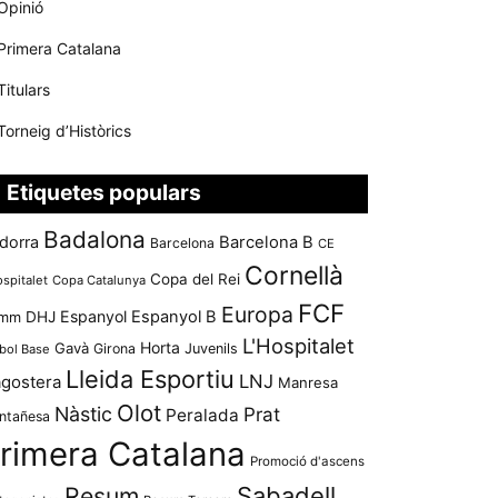
Opinió
Primera Catalana
Titulars
Torneig d’Històrics
Etiquetes populars
Badalona
dorra
Barcelona B
Barcelona
CE
Cornellà
Copa del Rei
ospitalet
Copa Catalunya
FCF
Europa
Espanyol
Espanyol B
mm
DHJ
L'Hospitalet
Horta
Gavà
Girona
Juvenils
bol Base
Lleida Esportiu
LNJ
agostera
Manresa
Olot
Nàstic
Prat
Peralada
ntañesa
rimera Catalana
Promoció d'ascens
Resum
Sabadell