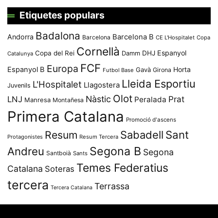
Etiquetes populars
Badalona
Andorra
Barcelona B
Barcelona
CE L'Hospitalet
Copa
Cornellà
Espanyol
Copa del Rei
Damm
DHJ
Catalunya
FCF
Europa
Espanyol B
Horta
Gavà
Girona
Futbol Base
Lleida Esportiu
L'Hospitalet
Llagostera
Juvenils
Olot
Nàstic
Prat
LNJ
Peralada
Manresa
Montañesa
Primera Catalana
Promoció d'ascens
Resum
Sabadell
Sant
Protagonistes
Resum Tercera
Segona B
Andreu
Segona
Santboià
Sants
Temes Federatius
Catalana
Soteras
tercera
Terrassa
Tercera Catalana