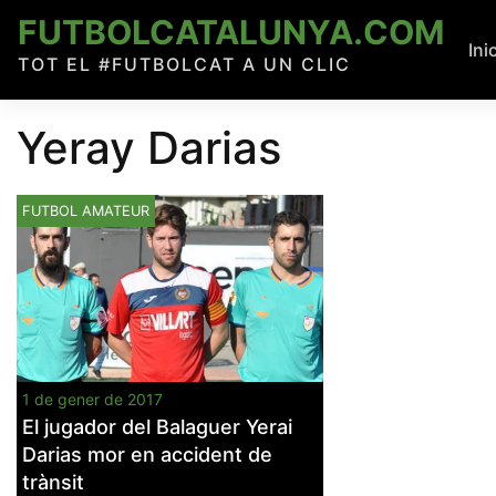
Skip
FUTBOLCATALUNYA.COM
to
Ini
TOT EL #FUTBOLCAT A UN CLIC
content
Yeray Darias
FUTBOL AMATEUR
1 de gener de 2017
El jugador del Balaguer Yerai
Darias mor en accident de
trànsit