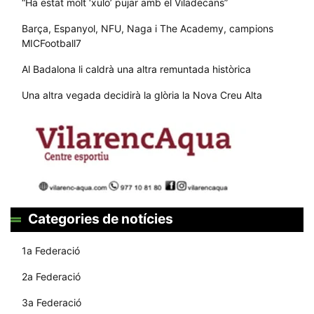
“Ha estat molt ‘xulo’ pujar amb el Viladecans”
Barça, Espanyol, NFU, Naga i The Academy, campions
MICFootball7
Al Badalona li caldrà una altra remuntada històrica
Una altra vegada decidirà la glòria la Nova Creu Alta
Categories de notícies
1a Federació
2a Federació
3a Federació