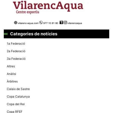
la funcionalitat
i la seva
estructura.
Experiència
d'usuari
Alguns
Categories de notícies
components
tècnics del
1a Federació
nostre lloc web
emmagatzemen
2a Federació
dades en el seu
dispositiu que
3a Federació
permeten que el
lloc funcioni tan
Altres
bé com sigui
possible. Si
Anàlisi
rebutja
aquestes
Àrbitres
cookies
algunes
Calaix de Sastre
funcionalitats
desapareixeran
Copa Catalunya
del lloc web.
Copa del Rei
Copa RFEF