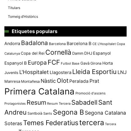
Titulars
Torneig d’Històrics
Etiquetes populars
Badalona
Andorra
Barcelona B
Barcelona
CE L'Hospitalet
Copa
Cornellà
Espanyol
Copa del Rei
Damm
DHJ
Catalunya
FCF
Europa
Espanyol B
Horta
Gavà
Girona
Futbol Base
Lleida Esportiu
L'Hospitalet
LNJ
Llagostera
Juvenils
Olot
Nàstic
Prat
Peralada
Manresa
Montañesa
Primera Catalana
Promoció d'ascens
Resum
Sabadell
Sant
Protagonistes
Resum Tercera
Segona B
Andreu
Segona Catalana
Santboià
Sants
tercera
Temes Federatius
Soteras
Tercera