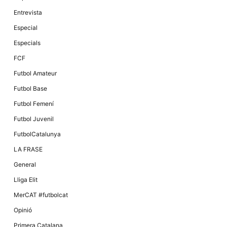
Màrqueting
En compartir
Entrevista
els teus
interessos i
Especial
comportament
mentre
Especials
navegues pel
nostre lloc
FCF
web
incrementes
Futbol Amateur
la possibilitat
de mirar
Futbol Base
només
anuncis,
Futbol Femení
ofertes i
contingut
Futbol Juvenil
personalitzat.
FutbolCatalunya
LA FRASE
General
Lliga Elit
MerCAT #futbolcat
Opinió
Primera Catalana