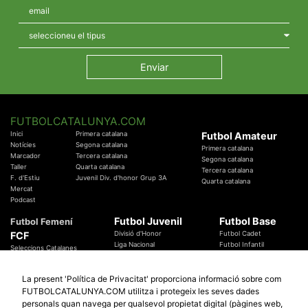
FUTBOLCATALUNYA.COM
Inici
Primera catalana
Futbol Amateur
Notícies
Segona catalana
Primera catalana
Marcador
Tercera catalana
Segona catalana
Taller
Quarta catalana
Tercera catalana
F. d'Estiu
Juvenil Div. d'honor Grup 3A
Quarta catalana
Mercat
Podcast
Futbol Juvenil
Futbol Base
Futbol Femení
FCF
Divisió d'Honor
Futbol Cadet
Liga Nacional
Futbol Infantil
Seleccions Catalanes
Territorials
Futbol Aleví
Entrenadors
Futbol Prebenjamí
Àrbitres
La present 'Política de Privacitat' proporciona informació sobre com
Temes Federatius
FUTBOLCATALUNYA.COM utilitza i protegeix les seves dades
Futbol Catalunya
Especials
personals quan navega per qualsevol propietat digital (pàgines web,