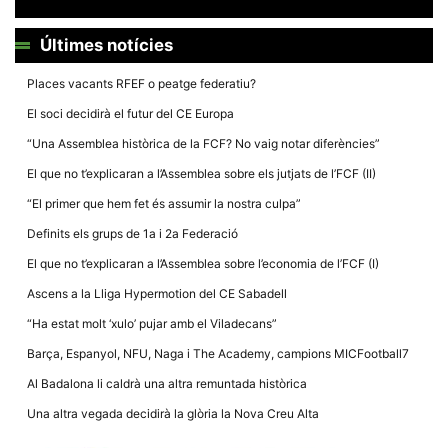
Últimes notícies
Places vacants RFEF o peatge federatiu?
El soci decidirà el futur del CE Europa
Necessàries
Aquestes
“Una Assemblea històrica de la FCF? No vaig notar diferències”
cookies no
són
El que no t’explicaran a l’Assemblea sobre els jutjats de l’FCF (II)
opcionals,
són
“El primer que hem fet és assumir la nostra culpa”
necessàries
per al
Definits els grups de 1a i 2a Federació
funcionament
tècnic de la
El que no t’explicaran a l’Assemblea sobre l’economia de l’FCF (I)
web.
Ascens a la Lliga Hypermotion del CE Sabadell
“Ha estat molt ‘xulo’ pujar amb el Viladecans”
Estadístiques
Recopilem
Barça, Espanyol, NFU, Naga i The Academy, campions MICFootball7
dades
estadístiques
Al Badalona li caldrà una altra remuntada històrica
de manera
anònima d'ús
Una altra vegada decidirà la glòria la Nova Creu Alta
del lloc web
per a millorar