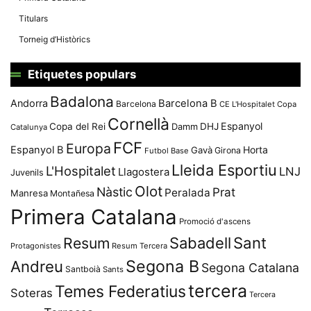
Titulars
Torneig d’Històrics
Etiquetes populars
Badalona
Andorra
Barcelona B
Barcelona
CE L'Hospitalet
Copa
Cornellà
Espanyol
Copa del Rei
Damm
DHJ
Catalunya
FCF
Europa
Espanyol B
Horta
Gavà
Girona
Futbol Base
Lleida Esportiu
L'Hospitalet
LNJ
Llagostera
Juvenils
Olot
Nàstic
Prat
Peralada
Manresa
Montañesa
Primera Catalana
Promoció d'ascens
Resum
Sabadell
Sant
Protagonistes
Resum Tercera
Segona B
Andreu
Segona Catalana
Santboià
Sants
tercera
Temes Federatius
Soteras
Tercera