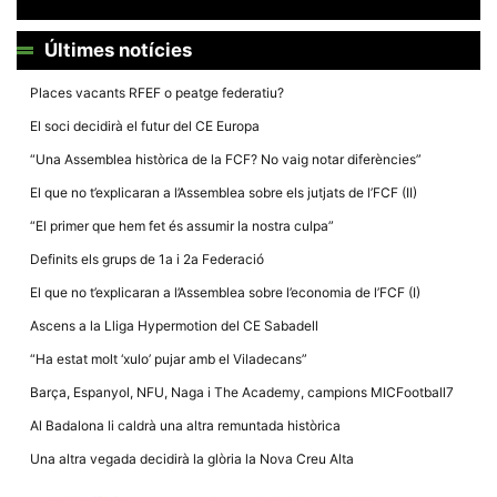
Últimes notícies
Places vacants RFEF o peatge federatiu?
El soci decidirà el futur del CE Europa
Necessàries
Aquestes
“Una Assemblea històrica de la FCF? No vaig notar diferències”
cookies no
són
El que no t’explicaran a l’Assemblea sobre els jutjats de l’FCF (II)
opcionals,
són
“El primer que hem fet és assumir la nostra culpa”
necessàries
per al
Definits els grups de 1a i 2a Federació
funcionament
tècnic de la
El que no t’explicaran a l’Assemblea sobre l’economia de l’FCF (I)
web.
Ascens a la Lliga Hypermotion del CE Sabadell
“Ha estat molt ‘xulo’ pujar amb el Viladecans”
Estadístiques
Recopilem
Barça, Espanyol, NFU, Naga i The Academy, campions MICFootball7
dades
estadístiques
Al Badalona li caldrà una altra remuntada històrica
de manera
anònima d'ús
Una altra vegada decidirà la glòria la Nova Creu Alta
del lloc web
per a millorar