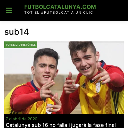
Skip
FUTBOLCATALUNYA.COM
to
content
TOT EL #FUTBOLCAT A UN CLIC
sub14
TORNEIG D’HISTÒRICS
7 d'abril de 2020
Catalunya sub 16 no falla i jugarà la fase final