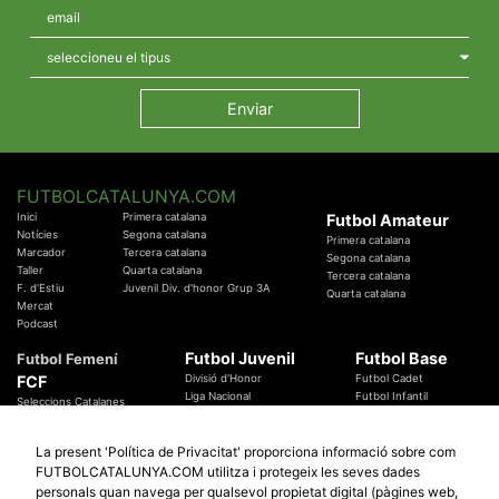
FUTBOLCATALUNYA.COM
Inici
Primera catalana
Futbol Amateur
Notícies
Segona catalana
Primera catalana
Marcador
Tercera catalana
Segona catalana
Taller
Quarta catalana
Tercera catalana
F. d'Estiu
Juvenil Div. d'honor Grup 3A
Quarta catalana
Mercat
Podcast
Futbol Juvenil
Futbol Base
Futbol Femení
FCF
Divisió d'Honor
Futbol Cadet
Liga Nacional
Futbol Infantil
Seleccions Catalanes
Territorials
Futbol Aleví
Entrenadors
Futbol Prebenjamí
Àrbitres
La present 'Política de Privacitat' proporciona informació sobre com
Temes Federatius
FUTBOLCATALUNYA.COM utilitza i protegeix les seves dades
Futbol Catalunya
Especials
personals quan navega per qualsevol propietat digital (pàgines web,