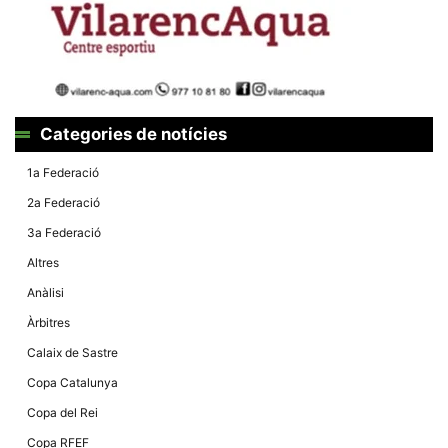
la funcionalitat
i la seva
estructura.
Experiència
d'usuari
Alguns
Categories de notícies
components
tècnics del
1a Federació
nostre lloc web
emmagatzemen
2a Federació
dades en el seu
dispositiu que
3a Federació
permeten que el
lloc funcioni tan
Altres
bé com sigui
possible. Si
Anàlisi
rebutja
aquestes
Àrbitres
cookies
algunes
Calaix de Sastre
funcionalitats
desapareixeran
Copa Catalunya
del lloc web.
Copa del Rei
Copa RFEF