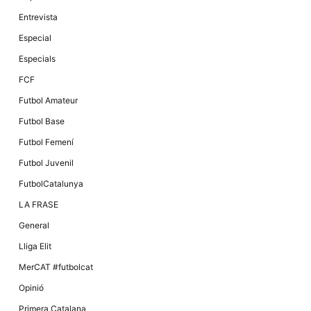
Màrqueting
En compartir
Entrevista
els teus
interessos i
Especial
comportament
mentre
Especials
navegues pel
nostre lloc
FCF
web
incrementes
Futbol Amateur
la possibilitat
de mirar
Futbol Base
només
anuncis,
Futbol Femení
ofertes i
contingut
Futbol Juvenil
personalitzat.
FutbolCatalunya
LA FRASE
General
Lliga Elit
MerCAT #futbolcat
Opinió
Primera Catalana