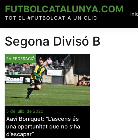
Skip
FUTBOLCATALUNYA.COM
to
Ini
TOT EL #FUTBOLCAT A UN CLIC
content
Segona Divisó B
2A FEDERACIÓ
5 de juliol de 2020
Xavi Boniquet: “L’ascens és
una oportunitat que no s’ha
d’escapar”