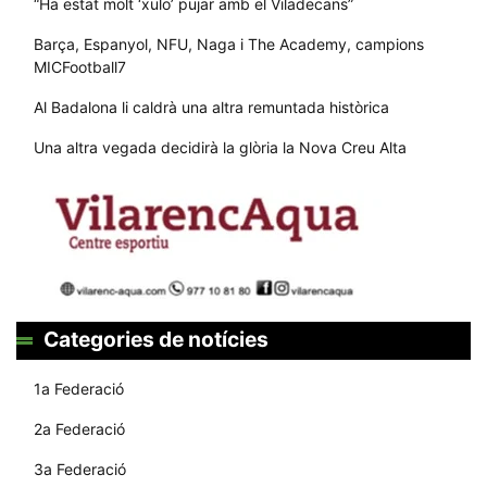
“Ha estat molt ‘xulo’ pujar amb el Viladecans”
Barça, Espanyol, NFU, Naga i The Academy, campions
MICFootball7
Al Badalona li caldrà una altra remuntada històrica
Una altra vegada decidirà la glòria la Nova Creu Alta
Categories de notícies
1a Federació
2a Federació
3a Federació