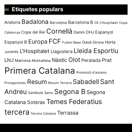
Etiquetes populars
Badalona
Andorra
Barcelona B
Barcelona
CE L'Hospitalet
Copa
Cornellà
Espanyol
Copa del Rei
Damm
DHJ
Catalunya
FCF
Europa
Espanyol B
Horta
Gavà
Girona
Futbol Base
Lleida Esportiu
L'Hospitalet
Llagostera
Juvenils
Olot
Nàstic
Prat
LNJ
Peralada
Manresa
Montañesa
Primera Catalana
Promoció d'ascens
Resum
Sabadell
Sant
Protagonistes
Resum Tercera
Segona B
Andreu
Segona
Santboià
Sants
Temes Federatius
Catalana
Soteras
tercera
Terrassa
Tercera Catalana