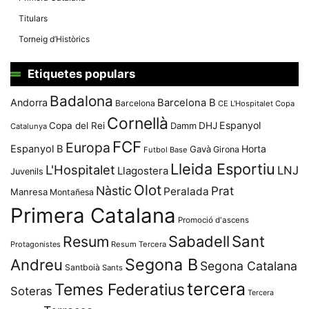
Titulars
Torneig d’Històrics
Etiquetes populars
Badalona
Andorra
Barcelona B
Barcelona
CE L'Hospitalet
Copa
Cornellà
Espanyol
Copa del Rei
Damm
DHJ
Catalunya
FCF
Europa
Espanyol B
Horta
Gavà
Girona
Futbol Base
Lleida Esportiu
L'Hospitalet
LNJ
Llagostera
Juvenils
Olot
Nàstic
Prat
Peralada
Manresa
Montañesa
Primera Catalana
Promoció d'ascens
Resum
Sabadell
Sant
Protagonistes
Resum Tercera
Segona B
Andreu
Segona Catalana
Santboià
Sants
tercera
Temes Federatius
Soteras
Tercera