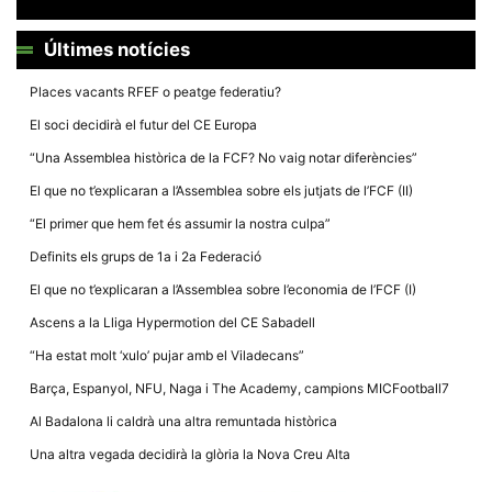
Últimes notícies
Places vacants RFEF o peatge federatiu?
El soci decidirà el futur del CE Europa
Necessàries
Aquestes
“Una Assemblea històrica de la FCF? No vaig notar diferències”
cookies no
són
El que no t’explicaran a l’Assemblea sobre els jutjats de l’FCF (II)
opcionals,
són
“El primer que hem fet és assumir la nostra culpa”
necessàries
per al
Definits els grups de 1a i 2a Federació
funcionament
tècnic de la
El que no t’explicaran a l’Assemblea sobre l’economia de l’FCF (I)
web.
Ascens a la Lliga Hypermotion del CE Sabadell
“Ha estat molt ‘xulo’ pujar amb el Viladecans”
Estadístiques
Recopilem
Barça, Espanyol, NFU, Naga i The Academy, campions MICFootball7
dades
estadístiques
Al Badalona li caldrà una altra remuntada històrica
de manera
anònima d'ús
Una altra vegada decidirà la glòria la Nova Creu Alta
del lloc web
per a millorar