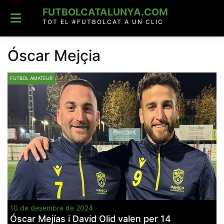
Skip
FUTBOLCATALUNYA.COM
to
content
TOT EL #FUTBOLCAT A UN CLIC
Óscar Mejçia
FUTBOL AMATEUR
10 de desembre de 2024
Óscar Mejías i David Olid valen per 14