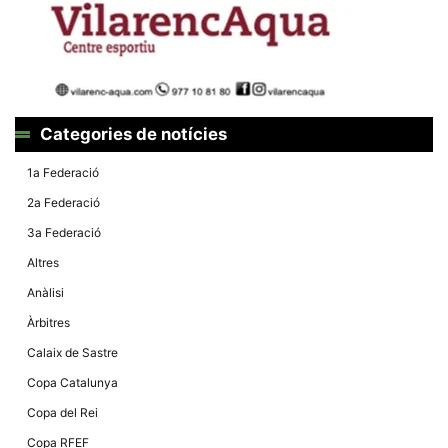
la funcionalitat
i la seva
estructura.
Experiència
d'usuari
Alguns
Categories de notícies
components
tècnics del
1a Federació
nostre lloc web
emmagatzemen
2a Federació
dades en el seu
dispositiu que
3a Federació
permeten que el
lloc funcioni tan
Altres
bé com sigui
possible. Si
Anàlisi
rebutja
aquestes
Àrbitres
cookies
algunes
Calaix de Sastre
funcionalitats
desapareixeran
Copa Catalunya
del lloc web.
Copa del Rei
Copa RFEF