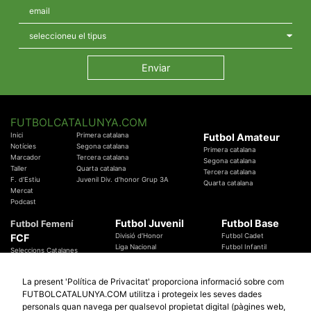
FUTBOLCATALUNYA.COM
Inici
Primera catalana
Futbol Amateur
Notícies
Segona catalana
Primera catalana
Marcador
Tercera catalana
Segona catalana
Taller
Quarta catalana
Tercera catalana
F. d'Estiu
Juvenil Div. d'honor Grup 3A
Quarta catalana
Mercat
Podcast
Futbol Juvenil
Futbol Base
Futbol Femení
FCF
Divisió d'Honor
Futbol Cadet
Liga Nacional
Futbol Infantil
Seleccions Catalanes
Territorials
Futbol Aleví
Entrenadors
Futbol Prebenjamí
Àrbitres
La present 'Política de Privacitat' proporciona informació sobre com
Temes Federatius
FUTBOLCATALUNYA.COM utilitza i protegeix les seves dades
Futbol Catalunya
Especials
personals quan navega per qualsevol propietat digital (pàgines web,