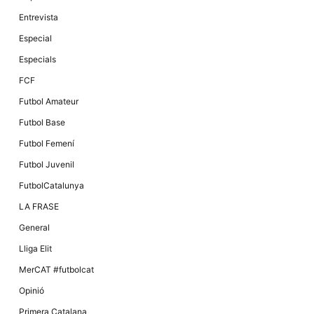
Màrqueting
En compartir
Entrevista
els teus
interessos i
Especial
comportament
mentre
Especials
navegues pel
nostre lloc
FCF
web
incrementes
Futbol Amateur
la possibilitat
de mirar
Futbol Base
només
anuncis,
Futbol Femení
ofertes i
contingut
Futbol Juvenil
personalitzat.
FutbolCatalunya
LA FRASE
General
Lliga Elit
MerCAT #futbolcat
Opinió
Primera Catalana