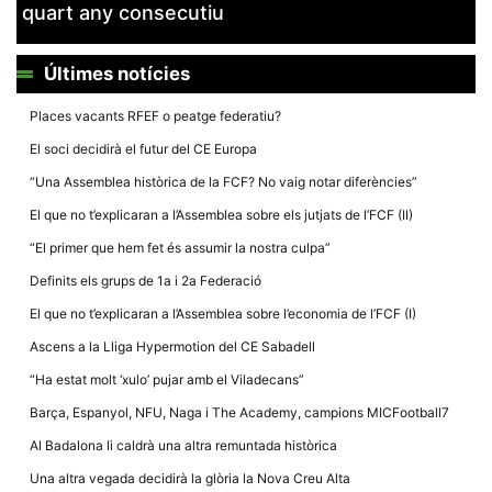
quart any consecutiu
Últimes notícies
Places vacants RFEF o peatge federatiu?
Necessàries
El soci decidirà el futur del CE Europa
Aquestes
cookies no
“Una Assemblea històrica de la FCF? No vaig notar diferències”
són
opcionals,
El que no t’explicaran a l’Assemblea sobre els jutjats de l’FCF (II)
són
necessàries
“El primer que hem fet és assumir la nostra culpa”
per al
funcionament
Definits els grups de 1a i 2a Federació
tècnic de la
web.
El que no t’explicaran a l’Assemblea sobre l’economia de l’FCF (I)
Ascens a la Lliga Hypermotion del CE Sabadell
Estadístiques
“Ha estat molt ‘xulo’ pujar amb el Viladecans”
Recopilem
dades
Barça, Espanyol, NFU, Naga i The Academy, campions MICFootball7
estadístiques
de manera
Al Badalona li caldrà una altra remuntada històrica
anònima d'ús
del lloc web
Una altra vegada decidirà la glòria la Nova Creu Alta
per a millorar