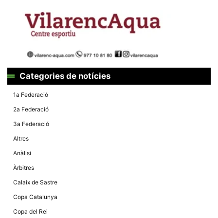
la funcionalitat
i la seva
estructura.
Experiència
d'usuari
Alguns
components
Categories de notícies
tècnics del
nostre lloc web
emmagatzemen
1a Federació
dades en el seu
dispositiu que
2a Federació
permeten que el
lloc funcioni tan
3a Federació
bé com sigui
possible. Si
Altres
rebutja
aquestes
Anàlisi
cookies
algunes
Àrbitres
funcionalitats
desapareixeran
Calaix de Sastre
del lloc web.
Copa Catalunya
Copa del Rei