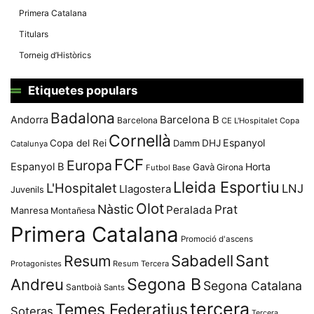
Primera Catalana
Titulars
Torneig d’Històrics
Etiquetes populars
Badalona
Andorra
Barcelona B
Barcelona
CE L'Hospitalet
Copa
Cornellà
Espanyol
Copa del Rei
Damm
DHJ
Catalunya
FCF
Europa
Espanyol B
Horta
Gavà
Girona
Futbol Base
Lleida Esportiu
L'Hospitalet
LNJ
Llagostera
Juvenils
Olot
Nàstic
Prat
Peralada
Manresa
Montañesa
Primera Catalana
Promoció d'ascens
Resum
Sabadell
Sant
Protagonistes
Resum Tercera
Segona B
Andreu
Segona Catalana
Santboià
Sants
tercera
Temes Federatius
Soteras
Tercera