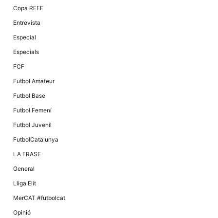
Màrqueting
Copa RFEF
En compartir
els teus
Entrevista
interessos i
comportament
Especial
mentre
navegues pel
Especials
nostre lloc
web
FCF
incrementes
la possibilitat
Futbol Amateur
de mirar
només
Futbol Base
anuncis,
ofertes i
Futbol Femení
contingut
personalitzat.
Futbol Juvenil
FutbolCatalunya
LA FRASE
General
Lliga Elit
MerCAT #futbolcat
Opinió