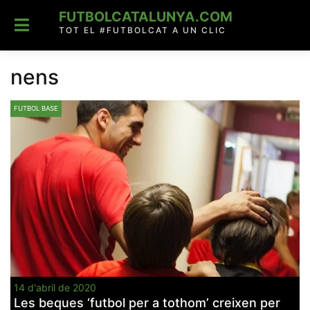
Skip
FUTBOLCATALUNYA.COM
to
content
TOT EL #FUTBOLCAT A UN CLIC
nens
FUTBOL BASE
14 d'abril de 2020
Les beques ‘futbol per a tothom’ creixen per