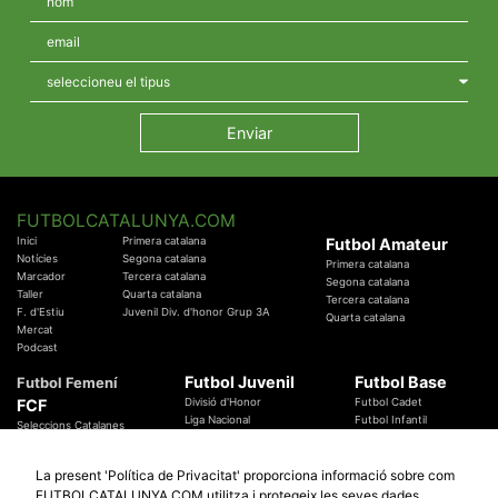
FUTBOLCATALUNYA.COM
Inici
Primera catalana
Futbol Amateur
Notícies
Segona catalana
Primera catalana
Marcador
Tercera catalana
Segona catalana
Taller
Quarta catalana
Tercera catalana
F. d'Estiu
Juvenil Div. d'honor Grup 3A
Quarta catalana
Mercat
Podcast
Futbol Juvenil
Futbol Base
Futbol Femení
FCF
Divisió d'Honor
Futbol Cadet
Liga Nacional
Futbol Infantil
Seleccions Catalanes
Territorials
Futbol Aleví
Entrenadors
Futbol Prebenjamí
Àrbitres
La present 'Política de Privacitat' proporciona informació sobre com
Temes Federatius
FUTBOLCATALUNYA.COM utilitza i protegeix les seves dades