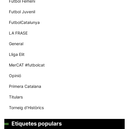
Futbol Femení
Futbol Juvenil
FutbolCatalunya
LA FRASE
General
Lliga Elit
MerCAT #futbolcat
Opinió
Primera Catalana
Titulars
Torneig d’Històrics
Etiquetes populars