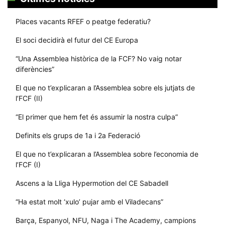
Places vacants RFEF o peatge federatiu?
El soci decidirà el futur del CE Europa
“Una Assemblea històrica de la FCF? No vaig notar
diferències”
El que no t’explicaran a l’Assemblea sobre els jutjats de
l’FCF (II)
“El primer que hem fet és assumir la nostra culpa”
Definits els grups de 1a i 2a Federació
El que no t’explicaran a l’Assemblea sobre l’economia de
l’FCF (I)
Ascens a la Lliga Hypermotion del CE Sabadell
“Ha estat molt ‘xulo’ pujar amb el Viladecans”
Barça, Espanyol, NFU, Naga i The Academy, campions