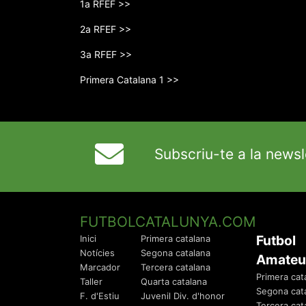
1a RFEF >>
2a RFEF >>
3a RFEF >>
Primera Catalana 1 >>
Subscriu-te a la newsl
FUTBOLCATALUNYA.COM
Futbol
Inici
Primera catalana
Notícies
Segona catalana
Amateu
Marcador
Tercera catalana
Primera cat
Taller
Quarta catalana
Segona cat
F. d'Estiu
Juvenil Div. d'honor
Tercera cat