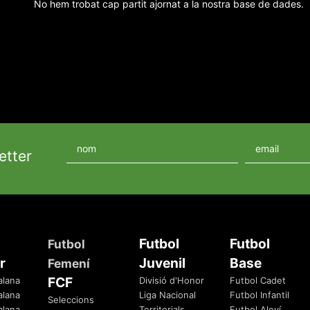
No hem trobat cap partit ajornat a la nostra base de dades.
etter
Futbol
Futbol
Futbol
r
Juvenil
Base
Femení
FCF
alana
Divisió d'Honor
Futbol Cadet
alana
Liga Nacional
Futbol Infantil
Seleccions
alana
Territorials
Futbol Aleví