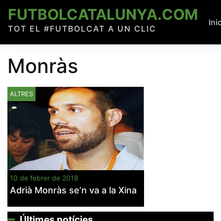
Skip
FUTBOLCATALUNYA.COM
to
Ini
TOT EL #FUTBOLCAT A UN CLIC
content
Monràs
ALTRES
10 de febrer de 2018
Adrià Monràs se’n va a la Xina
Últimes notícies