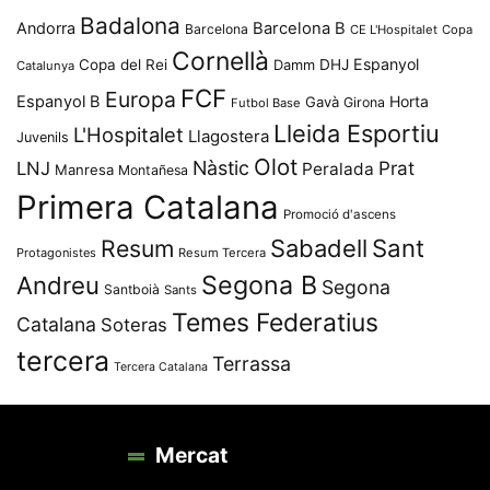
Badalona
Andorra
Barcelona B
Barcelona
CE L'Hospitalet
Copa
Cornellà
Espanyol
Copa del Rei
Damm
DHJ
Catalunya
FCF
Europa
Espanyol B
Horta
Gavà
Girona
Futbol Base
Lleida Esportiu
L'Hospitalet
Llagostera
Juvenils
Olot
Nàstic
Prat
LNJ
Peralada
Manresa
Montañesa
Primera Catalana
Promoció d'ascens
Resum
Sabadell
Sant
Protagonistes
Resum Tercera
Segona B
Andreu
Segona
Santboià
Sants
Temes Federatius
Catalana
Soteras
tercera
Terrassa
Tercera Catalana
Mercat