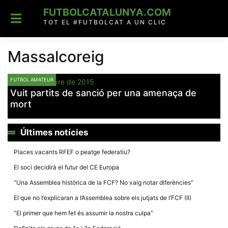
Skip
FUTBOLCATALUNYA.COM
to
content
TOT EL #FUTBOLCAT A UN CLIC
Massalcoreig
FUTBOL AMATEUR
19 de novembre de 2015
Vuit partits de sanció per una amenaça de
mort
Últimes notícies
Places vacants RFEF o peatge federatiu?
El soci decidirà el futur del CE Europa
“Una Assemblea històrica de la FCF? No vaig notar diferències”
El que no t’explicaran a l’Assemblea sobre els jutjats de l’FCF (II)
“El primer que hem fet és assumir la nostra culpa”