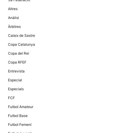
la funcionalitat
i la seva
Altres
estructura.
Anàlisi
Àrbitres
Experiència
d'usuari
Calaix de Sastre
Alguns
components
Copa Catalunya
tècnics del
nostre lloc web
Copa del Rei
emmagatzemen
dades en el seu
Copa RFEF
dispositiu que
permeten que el
Entrevista
lloc funcioni tan
bé com sigui
Especial
possible. Si
rebutja
Especials
aquestes
cookies
FCF
algunes
funcionalitats
Futbol Amateur
desapareixeran
del lloc web.
Futbol Base
Futbol Femení