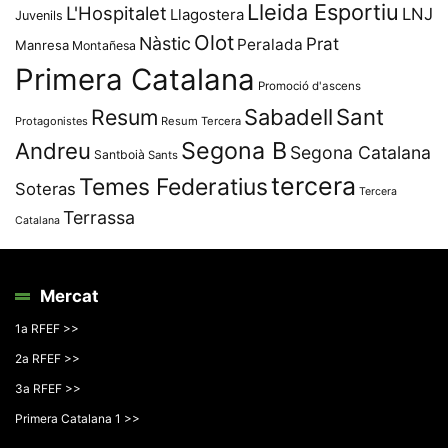
Lleida Esportiu
L'Hospitalet
LNJ
Llagostera
Juvenils
Olot
Nàstic
Prat
Peralada
Manresa
Montañesa
Primera Catalana
Promoció d'ascens
Resum
Sabadell
Sant
Protagonistes
Resum Tercera
Segona B
Andreu
Segona Catalana
Santboià
Sants
tercera
Temes Federatius
Soteras
Tercera
Terrassa
Catalana
Mercat
1a RFEF >>
2a RFEF >>
3a RFEF >>
Primera Catalana 1 >>