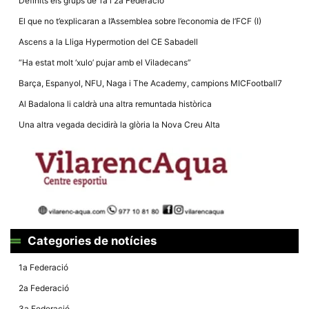
Definits els grups de 1a i 2a Federació
El que no t’explicaran a l’Assemblea sobre l’economia de l’FCF (I)
Ascens a la Lliga Hypermotion del CE Sabadell
“Ha estat molt ‘xulo’ pujar amb el Viladecans”
Necessàries
Barça, Espanyol, NFU, Naga i The Academy, campions MICFootball7
Aquestes
Al Badalona li caldrà una altra remuntada històrica
cookies no
són
Una altra vegada decidirà la glòria la Nova Creu Alta
opcionals,
són
necessàries
per al
funcionament
tècnic de la
web.
Estadístiques
Categories de notícies
Recopilem
dades
estadístiques
1a Federació
de manera
anònima d'ús
2a Federació
del lloc web
per a millorar
3a Federació