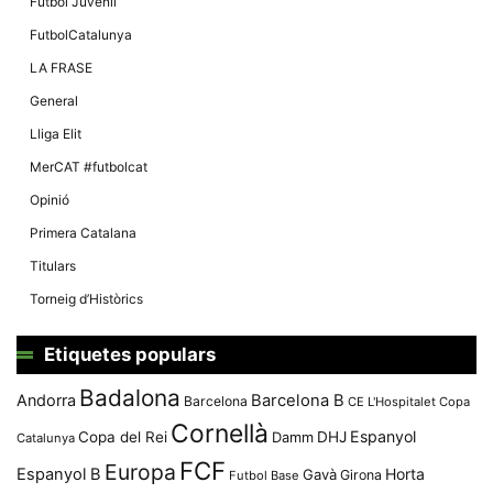
Màrqueting
Futbol Juvenil
En compartir
FutbolCatalunya
els teus
interessos i
LA FRASE
comportament
mentre
General
navegues pel
nostre lloc
Lliga Elit
web
incrementes
MerCAT #futbolcat
la possibilitat
de mirar
Opinió
només
anuncis,
Primera Catalana
ofertes i
contingut
Titulars
personalitzat.
Torneig d’Històrics
Etiquetes populars
Badalona
Andorra
Barcelona B
Barcelona
CE L'Hospitalet
Copa
Cornellà
Espanyol
Copa del Rei
Damm
DHJ
Catalunya
FCF
Europa
Espanyol B
Horta
Gavà
Girona
Futbol Base