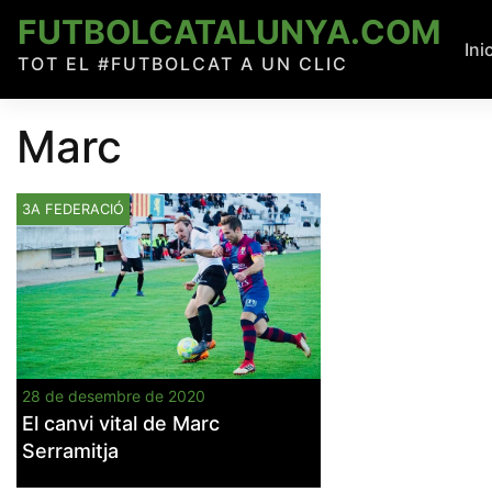
Skip
FUTBOLCATALUNYA.COM
to
Ini
TOT EL #FUTBOLCAT A UN CLIC
content
Marc
3A FEDERACIÓ
28 de desembre de 2020
El canvi vital de Marc
Serramitja