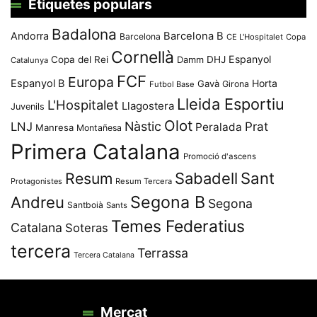
Etiquetes populars
Badalona
Andorra
Barcelona B
Barcelona
CE L'Hospitalet
Copa
Cornellà
Espanyol
Copa del Rei
Damm
DHJ
Catalunya
FCF
Europa
Espanyol B
Horta
Gavà
Girona
Futbol Base
Lleida Esportiu
L'Hospitalet
Llagostera
Juvenils
Olot
Nàstic
Prat
LNJ
Peralada
Manresa
Montañesa
Primera Catalana
Promoció d'ascens
Resum
Sabadell
Sant
Protagonistes
Resum Tercera
Segona B
Andreu
Segona
Santboià
Sants
Temes Federatius
Catalana
Soteras
tercera
Terrassa
Tercera Catalana
Mercat