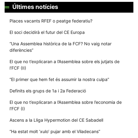
Últimes notícies
Places vacants RFEF o peatge federatiu?
El soci decidirà el futur del CE Europa
“Una Assemblea històrica de la FCF? No vaig notar
diferències”
El que no t’explicaran a l’Assemblea sobre els jutjats de
l’FCF (II)
“El primer que hem fet és assumir la nostra culpa”
Definits els grups de 1a i 2a Federació
El que no t’explicaran a l’Assemblea sobre l’economia de
l’FCF (I)
Ascens a la Lliga Hypermotion del CE Sabadell
“Ha estat molt ‘xulo’ pujar amb el Viladecans”