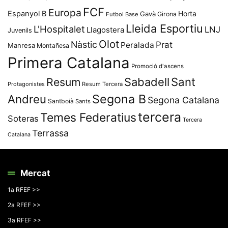
FCF
Europa
Espanyol B
Horta
Gavà
Girona
Futbol Base
Lleida Esportiu
L'Hospitalet
LNJ
Llagostera
Juvenils
Olot
Nàstic
Prat
Peralada
Manresa
Montañesa
Primera Catalana
Promoció d'ascens
Resum
Sabadell
Sant
Protagonistes
Resum Tercera
Segona B
Andreu
Segona Catalana
Santboià
Sants
tercera
Temes Federatius
Soteras
Tercera
Terrassa
Catalana
Mercat
1a RFEF >>
2a RFEF >>
3a RFEF >>