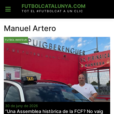
Skip
FUTBOLCATALUNYA.COM
to
content
TOT EL #FUTBOLCAT A UN CLIC
Manuel Artero
FUTBOL AMATEUR
30 de juny de 2026
“Una Assemblea històrica de la FCF? No vaig