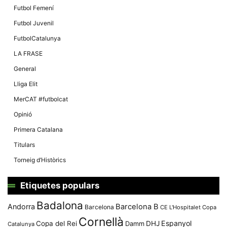
Futbol Femení
Futbol Juvenil
FutbolCatalunya
LA FRASE
General
Lliga Elit
MerCAT #futbolcat
Opinió
Primera Catalana
Titulars
Torneig d’Històrics
Etiquetes populars
Badalona
Andorra
Barcelona B
Barcelona
CE L'Hospitalet
Copa
Cornellà
Espanyol
Copa del Rei
Damm
DHJ
Catalunya