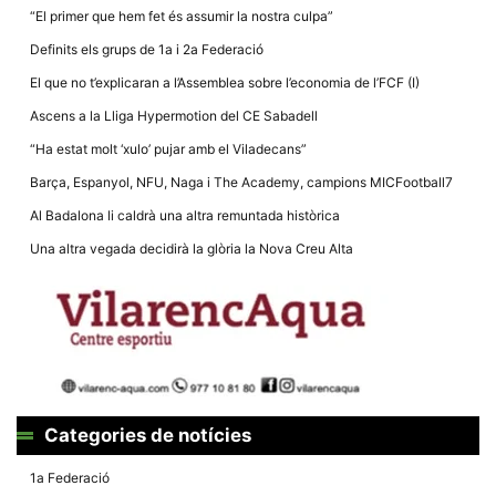
Màrqueting
“El primer que hem fet és assumir la nostra culpa”
En compartir
els teus
Definits els grups de 1a i 2a Federació
interessos i
comportament
El que no t’explicaran a l’Assemblea sobre l’economia de l’FCF (I)
mentre
navegues pel
Ascens a la Lliga Hypermotion del CE Sabadell
nostre lloc
web
“Ha estat molt ‘xulo’ pujar amb el Viladecans”
incrementes
la possibilitat
Barça, Espanyol, NFU, Naga i The Academy, campions MICFootball7
de mirar
només
Al Badalona li caldrà una altra remuntada històrica
anuncis,
ofertes i
Una altra vegada decidirà la glòria la Nova Creu Alta
contingut
personalitzat.
Categories de notícies
1a Federació