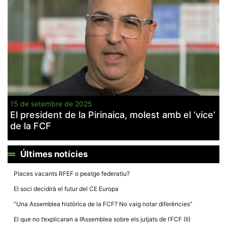
la funcionalitat
i la seva
estructura.
Experiència
d'usuari
Alguns
components
tècnics del
nostre lloc web
emmagatzemen
15 de setembre de 2025
dades en el seu
dispositiu que
El president de la Pirinaica, molest amb el ‘vice’
permeten que el
de la FCF
lloc funcioni tan
bé com sigui
possible. Si
rebutja
Últimes notícies
aquestes
cookies
algunes
Places vacants RFEF o peatge federatiu?
funcionalitats
desapareixeran
El soci decidirà el futur del CE Europa
del lloc web.
“Una Assemblea històrica de la FCF? No vaig notar diferències”
El que no t’explicaran a l’Assemblea sobre els jutjats de l’FCF (II)