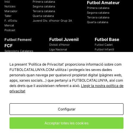
Inici
Primera catalana
Futbol Amateur
Notícies
Segona catalana
Primera catalana
Marcador
Tercera catalana
Segona catalana
Taller
Quarta catalana
Tercera catalana
F. d'Estiu
Juvenil Div. d'honor Grup 3A
Quarta catalana
Mercat
Podcast
Futbol Juvenil
Futbol Base
Futbol Femení
FCF
Divisió d'Honor
Futbol Cadet
Liga Nacional
Futbol Infantil
Seleccions Catalanes
Territorials
Futbol Aleví
Entrenadors
Futbol Prebenjamí
Àrbitres
La present 'Política de Privacitat' proporciona informació sobre com
Temes Federatius
FUTBOLCATALUNYA.COM utilitza i protegeix les seves dades
Futbol Catalunya
Especials
personals quan navega per qualsevol propietat digital (pàgines web,
Promocions
Copa Catalunya Absoluta 2019
apps, xarxes socials…) que pertanyi a FUTBOLCATALUNYA, així com
Sortejos
Copa del Rei 2019 - 2020
dels drets que li assisteixen referent a això.
Llegir la nostra política de
Participació
Copa RFEF 2019 - 2020
privacitat
Copa Catalunya Amateur 2019
Configurar
© 2010 - 2026
FutbolCatalunya.com
Avis Legal
Política de Privacitat
Política de Cookies
Acceptar totes les cookies
redaccio@futbolcatalunya.com