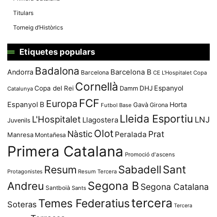
Titulars
Torneig d’Històrics
Etiquetes populars
Badalona
Andorra
Barcelona B
Barcelona
CE L'Hospitalet
Copa
Cornellà
Espanyol
Copa del Rei
Damm
DHJ
Catalunya
FCF
Europa
Espanyol B
Horta
Gavà
Girona
Futbol Base
Lleida Esportiu
L'Hospitalet
LNJ
Llagostera
Juvenils
Olot
Nàstic
Prat
Peralada
Manresa
Montañesa
Primera Catalana
Promoció d'ascens
Resum
Sabadell
Sant
Protagonistes
Resum Tercera
Segona B
Andreu
Segona Catalana
Santboià
Sants
tercera
Temes Federatius
Soteras
Tercera