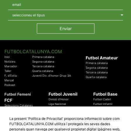
FUTBOLCATALUNYA.COM
Inici
Primera catalana
Futbol Amateur
Notícies
Segona catalana
Primera catalana
Marcador
Tercera catalana
Segona catalana
Taller
Quarta catalana
Tercera catalana
F. d'Estiu
Juvenil Div. d'honor Grup 3A
Quarta catalana
Mercat
Podcast
Futbol Juvenil
Futbol Base
Futbol Femení
FCF
Divisió d'Honor
Futbol Cadet
Liga Nacional
Futbol Infantil
Seleccions Catalanes
Territorials
Futbol Aleví
Entrenadors
Futbol Prebenjamí
Àrbitres
La present 'Política de Privacitat' proporciona informació sobre com
Temes Federatius
FUTBOLCATALUNYA.COM utilitza i protegeix les seves dades
Futbol Catalunya
Especials
personals quan navega per qualsevol propietat digital (pàgines web,