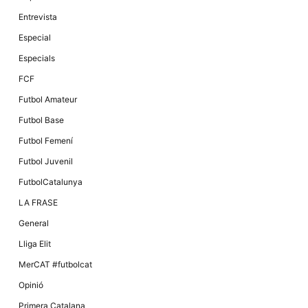
Màrqueting
En compartir
Entrevista
els teus
interessos i
Especial
comportament
mentre
Especials
navegues pel
nostre lloc
FCF
web
incrementes
Futbol Amateur
la possibilitat
de mirar
Futbol Base
només
anuncis,
Futbol Femení
ofertes i
contingut
Futbol Juvenil
personalitzat.
FutbolCatalunya
LA FRASE
General
Lliga Elit
MerCAT #futbolcat
Opinió
Primera Catalana