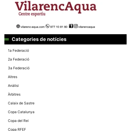
la funcionalitat
i la seva
estructura.
Experiència
d'usuari
Alguns
Categories de notícies
components
tècnics del
1a Federació
nostre lloc web
emmagatzemen
2a Federació
dades en el seu
dispositiu que
3a Federació
permeten que el
lloc funcioni tan
Altres
bé com sigui
possible. Si
Anàlisi
rebutja
aquestes
Àrbitres
cookies
algunes
Calaix de Sastre
funcionalitats
desapareixeran
Copa Catalunya
del lloc web.
Copa del Rei
Copa RFEF