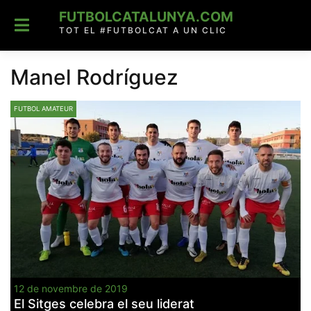
Skip
FUTBOLCATALUNYA.COM
to
content
TOT EL #FUTBOLCAT A UN CLIC
Manel Rodríguez
FUTBOL AMATEUR
12 de novembre de 2019
El Sitges celebra el seu liderat