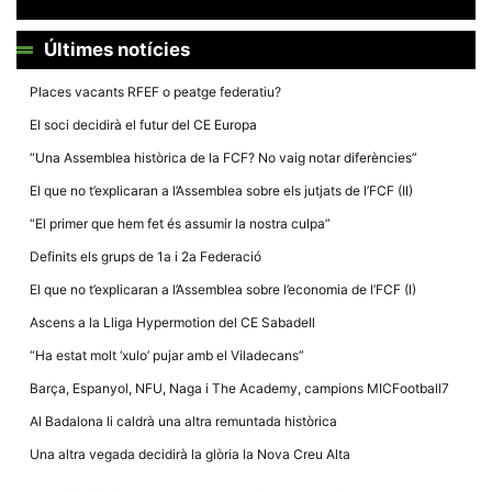
Últimes notícies
Places vacants RFEF o peatge federatiu?
El soci decidirà el futur del CE Europa
Necessàries
Aquestes
“Una Assemblea històrica de la FCF? No vaig notar diferències”
cookies no
són
El que no t’explicaran a l’Assemblea sobre els jutjats de l’FCF (II)
opcionals,
són
“El primer que hem fet és assumir la nostra culpa”
necessàries
per al
Definits els grups de 1a i 2a Federació
funcionament
tècnic de la
El que no t’explicaran a l’Assemblea sobre l’economia de l’FCF (I)
web.
Ascens a la Lliga Hypermotion del CE Sabadell
“Ha estat molt ‘xulo’ pujar amb el Viladecans”
Estadístiques
Recopilem
Barça, Espanyol, NFU, Naga i The Academy, campions MICFootball7
dades
estadístiques
Al Badalona li caldrà una altra remuntada històrica
de manera
anònima d'ús
Una altra vegada decidirà la glòria la Nova Creu Alta
del lloc web
per a millorar