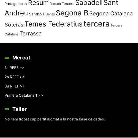
Resum
Sabadell
Sant
Protagonistes
Resum Tercera
Segona B
Andreu
Segona Catalana
Santboià
Sants
tercera
Temes Federatius
Soteras
Tercera
Terrassa
Catalana
Mercat
1a RFEF >>
2a RFEF >>
3a RFEF >>
Primera Catalana 1 >>
Taller
No hem trobat cap partit ajornat a la nostra base de dades.