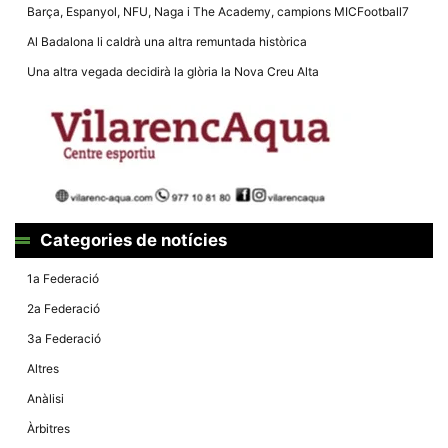
la funcionalitat
Barça, Espanyol, NFU, Naga i The Academy, campions MICFootball7
i la seva
estructura.
Al Badalona li caldrà una altra remuntada històrica
Una altra vegada decidirà la glòria la Nova Creu Alta
Experiència
d'usuari
Alguns
components
tècnics del
nostre lloc web
emmagatzemen
dades en el seu
dispositiu que
permeten que el
Categories de notícies
lloc funcioni tan
bé com sigui
1a Federació
possible. Si
rebutja
2a Federació
aquestes
cookies
3a Federació
algunes
funcionalitats
Altres
desapareixeran
del lloc web.
Anàlisi
Àrbitres