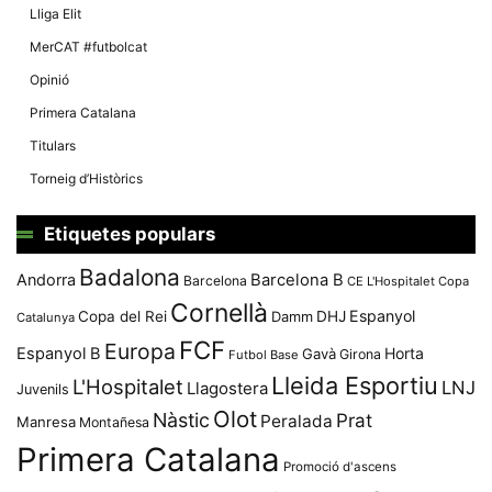
Lliga Elit
MerCAT #futbolcat
Opinió
Primera Catalana
Titulars
Torneig d’Històrics
Etiquetes populars
Badalona
Andorra
Barcelona B
Barcelona
CE L'Hospitalet
Copa
Cornellà
Espanyol
Copa del Rei
Damm
DHJ
Catalunya
FCF
Europa
Espanyol B
Horta
Gavà
Girona
Futbol Base
Lleida Esportiu
L'Hospitalet
LNJ
Llagostera
Juvenils
Olot
Nàstic
Prat
Peralada
Manresa
Montañesa
Primera Catalana
Promoció d'ascens