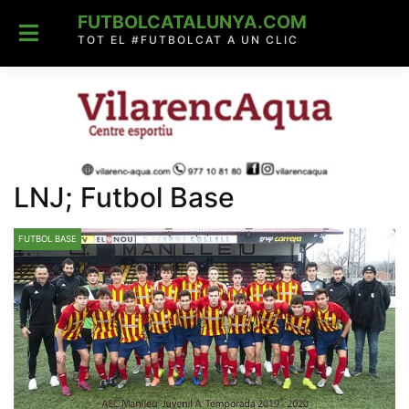
Skip
FUTBOLCATALUNYA.COM
to
content
TOT EL #FUTBOLCAT A UN CLIC
LNJ; Futbol Base
FUTBOL BASE