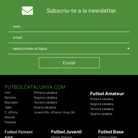
Subscriu-te a la newsletter
FUTBOLCATALUNYA.COM
Inici
Primera catalana
Futbol Amateur
Notícies
Segona catalana
Primera catalana
Marcador
Tercera catalana
Segona catalana
Taller
Quarta catalana
Tercera catalana
F. d'Estiu
Juvenil Div. d'honor Grup 3A
Quarta catalana
Mercat
Podcast
Futbol Juvenil
Futbol Base
Futbol Femení
Divisió d'Honor
Futbol Cadet