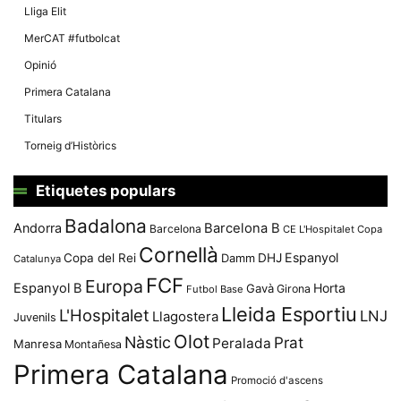
Lliga Elit
MerCAT #futbolcat
Opinió
Primera Catalana
Titulars
Torneig d’Històrics
Etiquetes populars
Badalona
Andorra
Barcelona B
Barcelona
CE L'Hospitalet
Copa
Cornellà
Espanyol
Copa del Rei
Damm
DHJ
Catalunya
FCF
Europa
Espanyol B
Horta
Gavà
Girona
Futbol Base
Lleida Esportiu
L'Hospitalet
LNJ
Llagostera
Juvenils
Olot
Nàstic
Prat
Peralada
Manresa
Montañesa
Primera Catalana
Promoció d'ascens