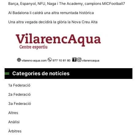
la funcionalitat
Barça, Espanyol, NFU, Naga i The Academy, campions MICFootball7
i la seva
estructura.
Al Badalona li caldrà una altra remuntada històrica
Una altra vegada decidirà la glòria la Nova Creu Alta
Experiència
d'usuari
Alguns
components
tècnics del
nostre lloc web
emmagatzemen
dades en el seu
dispositiu que
permeten que el
Categories de notícies
lloc funcioni tan
bé com sigui
1a Federació
possible. Si
rebutja
2a Federació
aquestes
cookies
3a Federació
algunes
funcionalitats
Altres
desapareixeran
del lloc web.
Anàlisi
Àrbitres