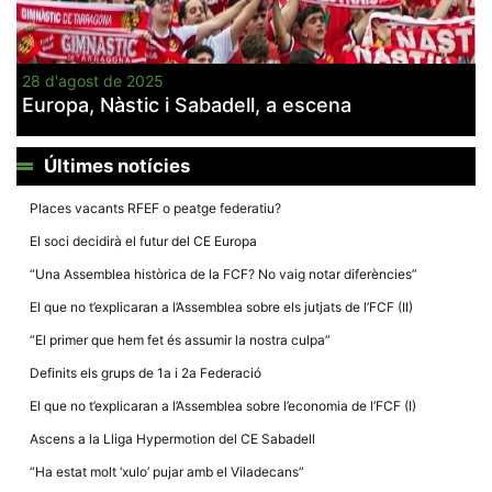
28 d'agost de 2025
Europa, Nàstic i Sabadell, a escena
Necessàries
Aquestes
Últimes notícies
cookies no
són
opcionals,
Places vacants RFEF o peatge federatiu?
són
necessàries
El soci decidirà el futur del CE Europa
per al
funcionament
“Una Assemblea històrica de la FCF? No vaig notar diferències”
tècnic de la
web.
El que no t’explicaran a l’Assemblea sobre els jutjats de l’FCF (II)
“El primer que hem fet és assumir la nostra culpa”
Estadístiques
Definits els grups de 1a i 2a Federació
Recopilem
dades
El que no t’explicaran a l’Assemblea sobre l’economia de l’FCF (I)
estadístiques
de manera
Ascens a la Lliga Hypermotion del CE Sabadell
anònima d'ús
del lloc web
“Ha estat molt ‘xulo’ pujar amb el Viladecans”
per a millorar