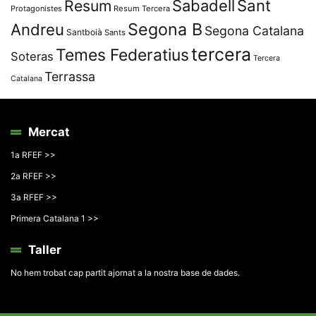
Resum
Sabadell
Sant
Protagonistes
Resum Tercera
Segona B
Andreu
Segona Catalana
Santboià
Sants
tercera
Temes Federatius
Soteras
Tercera
Terrassa
Catalana
Mercat
1a RFEF >>
2a RFEF >>
3a RFEF >>
Primera Catalana 1 >>
Taller
No hem trobat cap partit ajornat a la nostra base de dades.