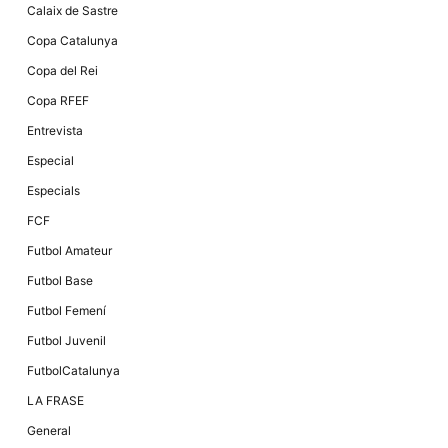
Màrqueting
Calaix de Sastre
En compartir
els teus
Copa Catalunya
interessos i
comportament
Copa del Rei
mentre
navegues pel
Copa RFEF
nostre lloc
web
Entrevista
incrementes
la possibilitat
Especial
de mirar
només
Especials
anuncis,
ofertes i
FCF
contingut
personalitzat.
Futbol Amateur
Futbol Base
Futbol Femení
Futbol Juvenil
FutbolCatalunya
LA FRASE
General