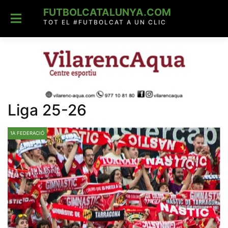
Skip
FUTBOLCATALUNYA.COM
to
content
TOT EL #FUTBOLCAT A UN CLIC
Liga 25-26
1A FEDERACIÓ