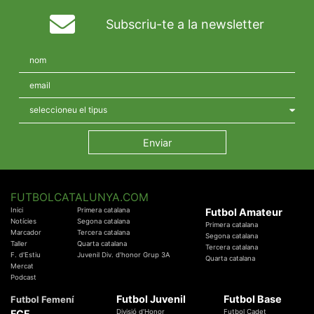
Subscriu-te a la newsletter
FUTBOLCATALUNYA.COM
Inici
Primera catalana
Futbol Amateur
Notícies
Segona catalana
Primera catalana
Marcador
Tercera catalana
Segona catalana
Taller
Quarta catalana
Tercera catalana
F. d'Estiu
Juvenil Div. d'honor Grup 3A
Quarta catalana
Mercat
Podcast
Futbol Juvenil
Futbol Base
Futbol Femení
FCF
Divisió d'Honor
Futbol Cadet