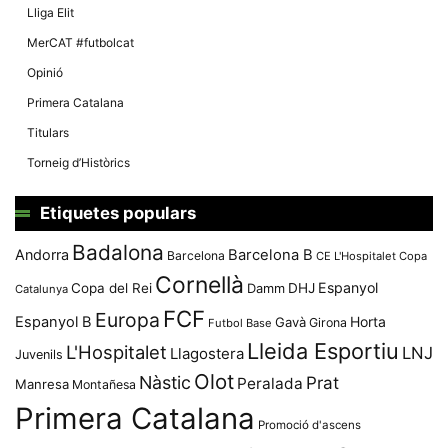
Lliga Elit
MerCAT #futbolcat
Opinió
Primera Catalana
Titulars
Torneig d’Històrics
Etiquetes populars
Badalona
Andorra
Barcelona B
Barcelona
CE L'Hospitalet
Copa
Cornellà
Espanyol
Copa del Rei
Damm
DHJ
Catalunya
FCF
Europa
Espanyol B
Horta
Gavà
Girona
Futbol Base
Lleida Esportiu
L'Hospitalet
LNJ
Llagostera
Juvenils
Olot
Nàstic
Prat
Peralada
Manresa
Montañesa
Primera Catalana
Promoció d'ascens