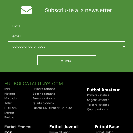
Subscriu-te a la newsletter
FUTBOLCATALUNYA.COM
Inici
Primera catalana
Futbol Amateur
Notícies
Segona catalana
Primera catalana
Marcador
Tercera catalana
Segona catalana
Taller
Quarta catalana
Tercera catalana
F. d'Estiu
Juvenil Div. d'honor Grup 3A
Quarta catalana
Mercat
Podcast
Futbol Juvenil
Futbol Base
Futbol Femení
FCF
Divisió d'Honor
Futbol Cadet