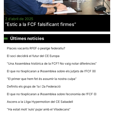
2 d'abril de 2025
“Estic a la FCF falsificant firmes”
Necessàries
Aquestes
Últimes notícies
cookies no
són
opcionals,
Places vacants RFEF o peatge federatiu?
són
necessàries
El soci decidirà el futur del CE Europa
per al
funcionament
“Una Assemblea històrica de la FCF? No vaig notar diferències”
tècnic de la
web.
El que no t’explicaran a l’Assemblea sobre els jutjats de l’FCF (II)
“El primer que hem fet és assumir la nostra culpa”
Estadístiques
Definits els grups de 1a i 2a Federació
Recopilem
dades
El que no t’explicaran a l’Assemblea sobre l’economia de l’FCF (I)
estadístiques
de manera
Ascens a la Lliga Hypermotion del CE Sabadell
anònima d'ús
del lloc web
“Ha estat molt ‘xulo’ pujar amb el Viladecans”
per a millorar