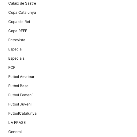
Màrqueting
Calaix de Sastre
En compartir
els teus
Copa Catalunya
interessos i
comportament
Copa del Rei
mentre
navegues pel
Copa RFEF
nostre lloc
web
Entrevista
incrementes
la possibilitat
Especial
de mirar
només
Especials
anuncis,
ofertes i
FCF
contingut
personalitzat.
Futbol Amateur
Futbol Base
Futbol Femení
Futbol Juvenil
FutbolCatalunya
LA FRASE
General