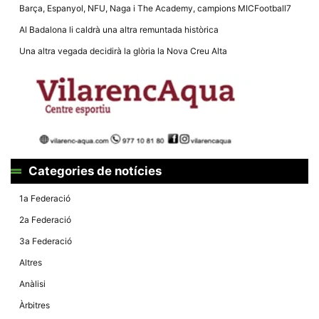
la funcionalitat
Barça, Espanyol, NFU, Naga i The Academy, campions MICFootball7
i la seva
estructura.
Al Badalona li caldrà una altra remuntada històrica
Una altra vegada decidirà la glòria la Nova Creu Alta
Experiència
d'usuari
Alguns
components
tècnics del
nostre lloc web
emmagatzemen
dades en el seu
dispositiu que
permeten que el
Categories de notícies
lloc funcioni tan
bé com sigui
1a Federació
possible. Si
rebutja
2a Federació
aquestes
cookies
3a Federació
algunes
funcionalitats
Altres
desapareixeran
del lloc web.
Anàlisi
Àrbitres