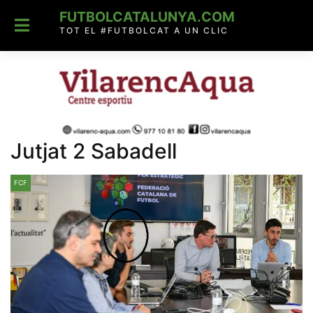
Skip
FUTBOLCATALUNYA.COM
to
content
TOT EL #FUTBOLCAT A UN CLIC
Jutjat 2 Sabadell
FCF