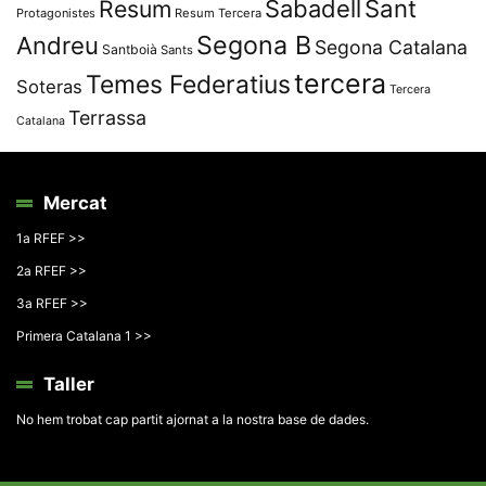
Resum
Sabadell
Sant
Protagonistes
Resum Tercera
Segona B
Andreu
Segona Catalana
Santboià
Sants
tercera
Temes Federatius
Soteras
Tercera
Terrassa
Catalana
Mercat
1a RFEF >>
2a RFEF >>
3a RFEF >>
Primera Catalana 1 >>
Taller
No hem trobat cap partit ajornat a la nostra base de dades.