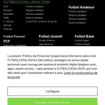
FUTBOLCATALUNYA.COM
Inici
Primera catalana
Futbol Amateur
Notícies
Segona catalana
Primera catalana
Marcador
Tercera catalana
Segona catalana
Taller
Quarta catalana
Tercera catalana
F. d'Estiu
Juvenil Div. d'honor Grup 3A
Quarta catalana
Mercat
Podcast
Futbol Juvenil
Futbol Base
Futbol Femení
FCF
Divisió d'Honor
Futbol Cadet
Liga Nacional
Futbol Infantil
Seleccions Catalanes
Territorials
Futbol Aleví
Entrenadors
Futbol Prebenjamí
Àrbitres
La present 'Política de Privacitat' proporciona informació sobre com
Temes Federatius
FUTBOLCATALUNYA.COM utilitza i protegeix les seves dades
Futbol Catalunya
Especials
personals quan navega per qualsevol propietat digital (pàgines web,
Promocions
apps, xarxes socials…) que pertanyi a FUTBOLCATALUNYA, així com
Copa Catalunya Absoluta 2019
Sortejos
Copa del Rei 2019 - 2020
dels drets que li assisteixen referent a això.
Llegir la nostra política de
Participació
Copa RFEF 2019 - 2020
privacitat
Copa Catalunya Amateur 2019
Configurar
© 2010 - 2026
FutbolCatalunya.com
Avis Legal
Política de Privacitat
Política de Cookies
Acceptar totes les cookies
redaccio@futbolcatalunya.com