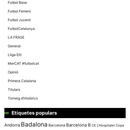
Futbol Base
Futbol Femení
Futbol Juvenil
FutbolCatalunya
LA FRASE
General
Lliga Elit
MerCAT #futbolcat
Opinió
Primera Catalana
Titulars
Torneig d’Històrics
Etiquetes populars
Badalona
Andorra
Barcelona B
Barcelona
CE L'Hospitalet
Copa