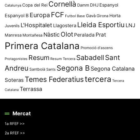
Cornellà
Espanyol
Copa del Rei
Damm
DHJ
Catalunya
FCF
Europa
Espanyol B
Horta
Gavà
Girona
Futbol Base
Lleida Esportiu
L'Hospitalet
LNJ
Llagostera
Juvenils
Olot
Nàstic
Prat
Peralada
Manresa
Montañesa
Primera Catalana
Promoció d'ascens
Resum
Sabadell
Sant
Protagonistes
Resum Tercera
Segona B
Andreu
Segona Catalana
Santboià
Sants
tercera
Temes Federatius
Soteras
Tercera
Terrassa
Catalana
Mercat
1a RFEF >>
2a RFEF >>