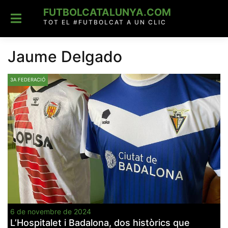
Skip
FUTBOLCATALUNYA.COM
to
content
TOT EL #FUTBOLCAT A UN CLIC
Jaume Delgado
3A FEDERACIÓ
6 de novembre de 2024
L’Hospitalet i Badalona, dos històrics que