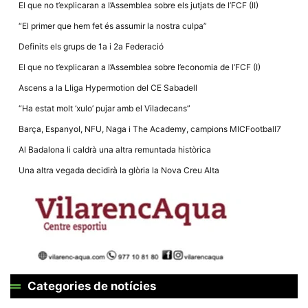
Màrqueting
El que no t’explicaran a l’Assemblea sobre els jutjats de l’FCF (II)
En compartir
els teus
“El primer que hem fet és assumir la nostra culpa”
interessos i
comportament
Definits els grups de 1a i 2a Federació
mentre
navegues pel
El que no t’explicaran a l’Assemblea sobre l’economia de l’FCF (I)
nostre lloc
web
Ascens a la Lliga Hypermotion del CE Sabadell
incrementes
la possibilitat
“Ha estat molt ‘xulo’ pujar amb el Viladecans”
de mirar
només
Barça, Espanyol, NFU, Naga i The Academy, campions MICFootball7
anuncis,
ofertes i
Al Badalona li caldrà una altra remuntada històrica
contingut
personalitzat.
Una altra vegada decidirà la glòria la Nova Creu Alta
Categories de notícies