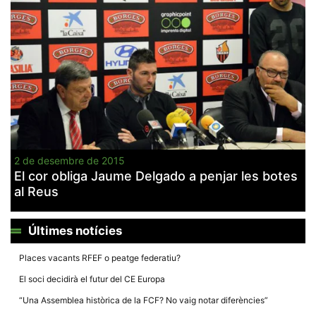
la funcionalitat
i la seva
estructura.
Experiència
d'usuari
Alguns
components
tècnics del
nostre lloc web
emmagatzemen
dades en el seu
dispositiu que
2 de desembre de 2015
permeten que el
El cor obliga Jaume Delgado a penjar les botes
lloc funcioni tan
bé com sigui
al Reus
possible. Si
rebutja
aquestes
Últimes notícies
cookies
algunes
funcionalitats
Places vacants RFEF o peatge federatiu?
desapareixeran
del lloc web.
El soci decidirà el futur del CE Europa
“Una Assemblea històrica de la FCF? No vaig notar diferències”