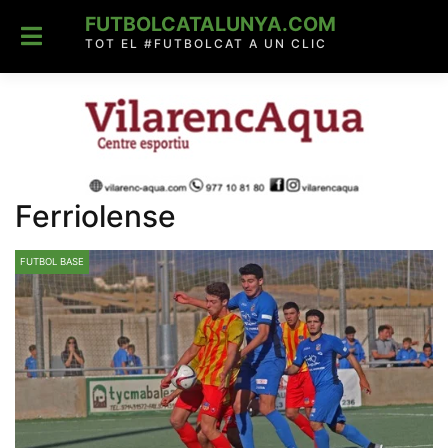
Skip
FUTBOLCATALUNYA.COM
to
content
TOT EL #FUTBOLCAT A UN CLIC
Ferriolense
FUTBOL BASE