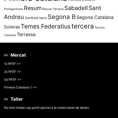
Resum
Sabadell
Sant
Protagonistes
Resum Tercera
Segona B
Andreu
Segona Catalana
Santboià
Sants
tercera
Temes Federatius
Soteras
Tercera
Terrassa
Catalana
Mercat
1a RFEF >>
2a RFEF >>
3a RFEF >>
Primera Catalana 1 >>
Taller
No hem trobat cap partit ajornat a la nostra base de dades.