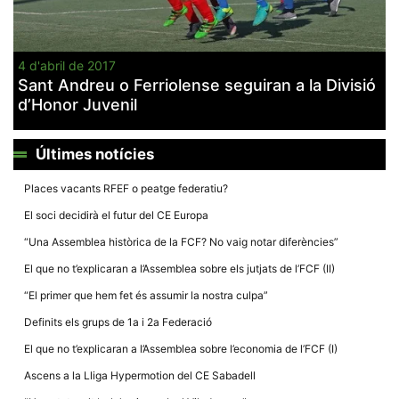
4 d'abril de 2017
Sant Andreu o Ferriolense seguiran a la Divisió
d’Honor Juvenil
Necessàries
Aquestes
cookies no
són
Últimes notícies
opcionals,
són
necessàries
Places vacants RFEF o peatge federatiu?
per al
funcionament
El soci decidirà el futur del CE Europa
tècnic de la
web.
“Una Assemblea històrica de la FCF? No vaig notar diferències”
El que no t’explicaran a l’Assemblea sobre els jutjats de l’FCF (II)
“El primer que hem fet és assumir la nostra culpa”
Estadístiques
Recopilem
Definits els grups de 1a i 2a Federació
dades
estadístiques
El que no t’explicaran a l’Assemblea sobre l’economia de l’FCF (I)
de manera
anònima d'ús
Ascens a la Lliga Hypermotion del CE Sabadell
del lloc web
per a millorar