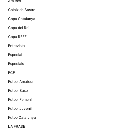
Màrqueting
Àrbitres
En compartir
els teus
Calaix de Sastre
interessos i
comportament
Copa Catalunya
mentre
navegues pel
Copa del Rei
nostre lloc
web
Copa RFEF
incrementes
la possibilitat
Entrevista
de mirar
només
Especial
anuncis,
ofertes i
Especials
contingut
personalitzat.
FCF
Futbol Amateur
Futbol Base
Futbol Femení
Futbol Juvenil
FutbolCatalunya
LA FRASE