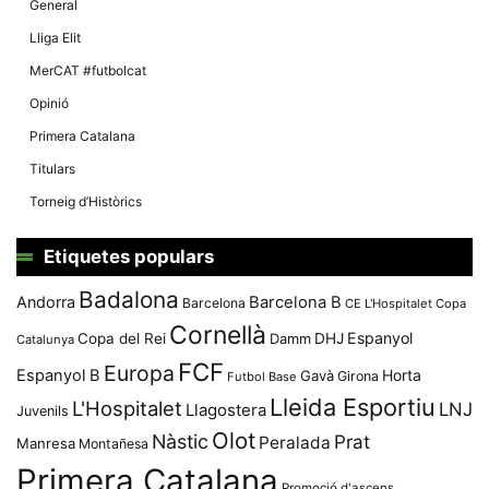
General
Lliga Elit
MerCAT #futbolcat
Opinió
Primera Catalana
Titulars
Torneig d’Històrics
Etiquetes populars
Badalona
Andorra
Barcelona B
Barcelona
CE L'Hospitalet
Copa
Cornellà
Espanyol
Copa del Rei
Damm
DHJ
Catalunya
FCF
Europa
Espanyol B
Horta
Gavà
Girona
Futbol Base
Lleida Esportiu
L'Hospitalet
LNJ
Llagostera
Juvenils
Olot
Nàstic
Prat
Peralada
Manresa
Montañesa
Primera Catalana
Promoció d'ascens