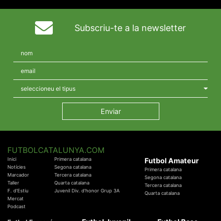
Subscriu-te a la newsletter
FUTBOLCATALUNYA.COM
Inici
Primera catalana
Futbol Amateur
Notícies
Segona catalana
Primera catalana
Marcador
Tercera catalana
Segona catalana
Taller
Quarta catalana
Tercera catalana
F. d'Estiu
Juvenil Div. d'honor Grup 3A
Quarta catalana
Mercat
Podcast