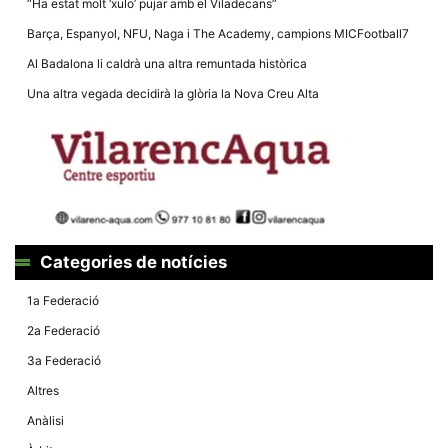
“Ha estat molt ‘xulo’ pujar amb el Viladecans”
la funcionalitat
i la seva
Barça, Espanyol, NFU, Naga i The Academy, campions MICFootball7
estructura.
Al Badalona li caldrà una altra remuntada històrica
Una altra vegada decidirà la glòria la Nova Creu Alta
Experiència
d'usuari
Alguns
components
tècnics del
nostre lloc web
emmagatzemen
dades en el seu
dispositiu que
permeten que el
lloc funcioni tan
Categories de notícies
bé com sigui
possible. Si
rebutja
1a Federació
aquestes
cookies
2a Federació
algunes
funcionalitats
3a Federació
desapareixeran
del lloc web.
Altres
Anàlisi