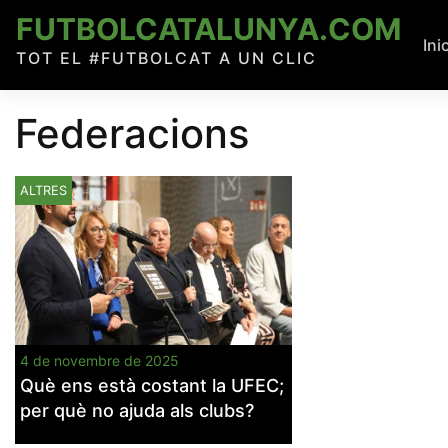
Skip
FUTBOLCATALUNYA.COM
to
Ini
TOT EL #FUTBOLCAT A UN CLIC
content
Federacions
ALTRES
4 de novembre de 2025
Què ens està costant la UFEC;
per què no ajuda als clubs?