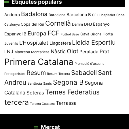
Etiquetes populars
Badalona
Andorra
Barcelona B
Barcelona
CE L'Hospitalet
Copa
Cornellà
Espanyol
Copa del Rei
Damm
DHJ
Catalunya
FCF
Europa
Espanyol B
Horta
Gavà
Girona
Futbol Base
Lleida Esportiu
L'Hospitalet
Llagostera
Juvenils
Olot
Nàstic
Prat
LNJ
Peralada
Manresa
Montañesa
Primera Catalana
Promoció d'ascens
Resum
Sabadell
Sant
Protagonistes
Resum Tercera
Segona B
Andreu
Segona
Santboià
Sants
Temes Federatius
Catalana
Soteras
tercera
Terrassa
Tercera Catalana
Mercat