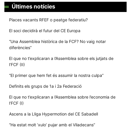
Últimes notícies
Places vacants RFEF o peatge federatiu?
El soci decidirà el futur del CE Europa
“Una Assemblea històrica de la FCF? No vaig notar
diferències”
El que no t’explicaran a l’Assemblea sobre els jutjats de
l’FCF (II)
“El primer que hem fet és assumir la nostra culpa”
Definits els grups de 1a i 2a Federació
El que no t’explicaran a l’Assemblea sobre l’economia de
l’FCF (I)
Ascens a la Lliga Hypermotion del CE Sabadell
“Ha estat molt ‘xulo’ pujar amb el Viladecans”