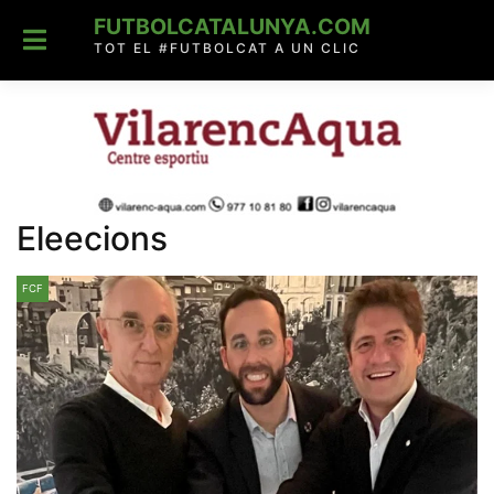
Skip
FUTBOLCATALUNYA.COM
to
content
TOT EL #FUTBOLCAT A UN CLIC
Eleecions
FCF