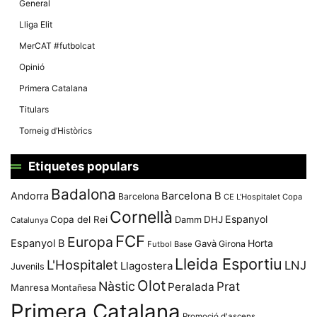
General
Lliga Elit
MerCAT #futbolcat
Opinió
Primera Catalana
Titulars
Torneig d’Històrics
Etiquetes populars
Badalona
Andorra
Barcelona B
Barcelona
CE L'Hospitalet
Copa
Cornellà
Espanyol
Copa del Rei
Damm
DHJ
Catalunya
FCF
Europa
Espanyol B
Horta
Gavà
Girona
Futbol Base
Lleida Esportiu
L'Hospitalet
LNJ
Llagostera
Juvenils
Olot
Nàstic
Prat
Peralada
Manresa
Montañesa
Primera Catalana
Promoció d'ascens