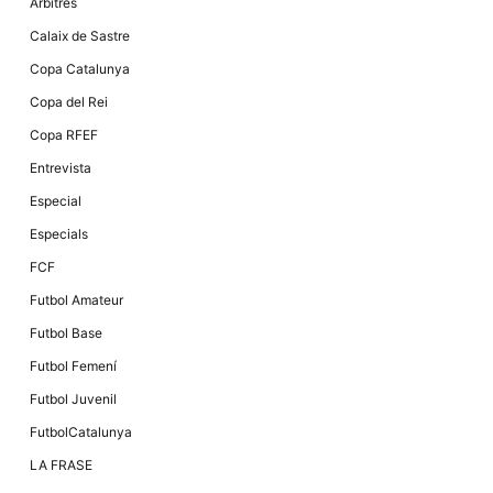
Màrqueting
Àrbitres
En compartir
Calaix de Sastre
els teus
interessos i
Copa Catalunya
comportament
mentre
Copa del Rei
navegues pel
nostre lloc
Copa RFEF
web
incrementes
Entrevista
la possibilitat
de mirar
Especial
només
anuncis,
Especials
ofertes i
contingut
FCF
personalitzat.
Futbol Amateur
Futbol Base
Futbol Femení
Futbol Juvenil
FutbolCatalunya
LA FRASE