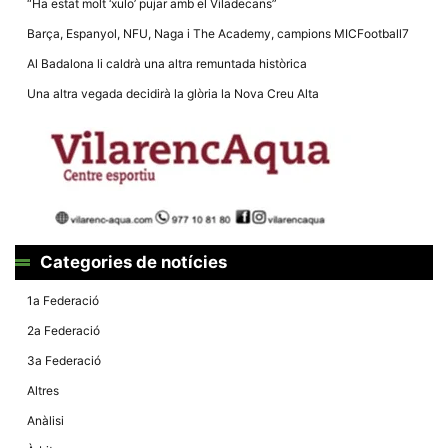
“Ha estat molt ‘xulo’ pujar amb el Viladecans”
la funcionalitat
i la seva
Barça, Espanyol, NFU, Naga i The Academy, campions MICFootball7
estructura.
Al Badalona li caldrà una altra remuntada històrica
Una altra vegada decidirà la glòria la Nova Creu Alta
Experiència
d'usuari
Alguns
components
tècnics del
nostre lloc web
emmagatzemen
dades en el seu
dispositiu que
permeten que el
lloc funcioni tan
Categories de notícies
bé com sigui
possible. Si
rebutja
1a Federació
aquestes
cookies
2a Federació
algunes
funcionalitats
3a Federació
desapareixeran
del lloc web.
Altres
Anàlisi