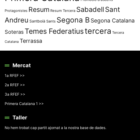
Resum
Sabadell
Sant
Protagonistes
Resum Tercera
Segona B
Andreu
Segona Catalana
Santboià
Sants
tercera
Temes Federatius
Soteras
Tercera
Terrassa
Catalana
Mercat
1a RFEF >>
2a RFEF >>
3a RFEF >>
Primera Catalana 1 >>
Taller
No hem trobat cap partit ajornat a la nostra base de dades.