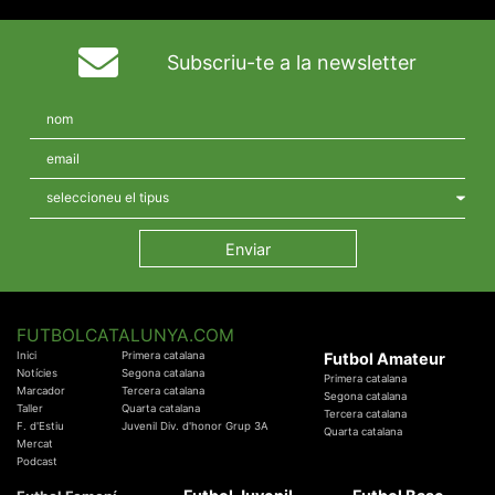
Subscriu-te a la newsletter
FUTBOLCATALUNYA.COM
Inici
Primera catalana
Futbol Amateur
Notícies
Segona catalana
Primera catalana
Marcador
Tercera catalana
Segona catalana
Taller
Quarta catalana
Tercera catalana
F. d'Estiu
Juvenil Div. d'honor Grup 3A
Quarta catalana
Mercat
Podcast