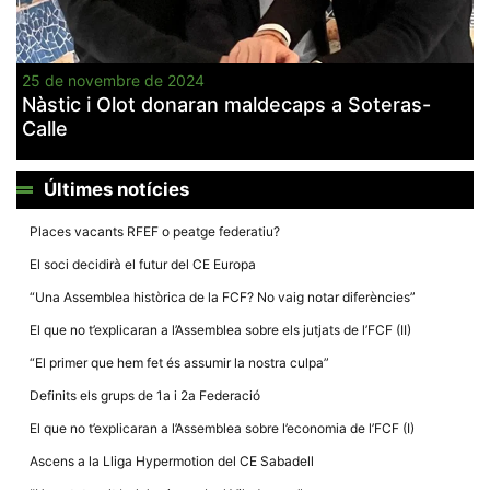
25 de novembre de 2024
Nàstic i Olot donaran maldecaps a Soteras-
Calle
Necessàries
Aquestes
cookies no
són
Últimes notícies
opcionals,
són
Places vacants RFEF o peatge federatiu?
necessàries
per al
El soci decidirà el futur del CE Europa
funcionament
tècnic de la
“Una Assemblea històrica de la FCF? No vaig notar diferències”
web.
El que no t’explicaran a l’Assemblea sobre els jutjats de l’FCF (II)
“El primer que hem fet és assumir la nostra culpa”
Estadístiques
Recopilem
Definits els grups de 1a i 2a Federació
dades
estadístiques
El que no t’explicaran a l’Assemblea sobre l’economia de l’FCF (I)
de manera
anònima d'ús
Ascens a la Lliga Hypermotion del CE Sabadell
del lloc web
per a millorar