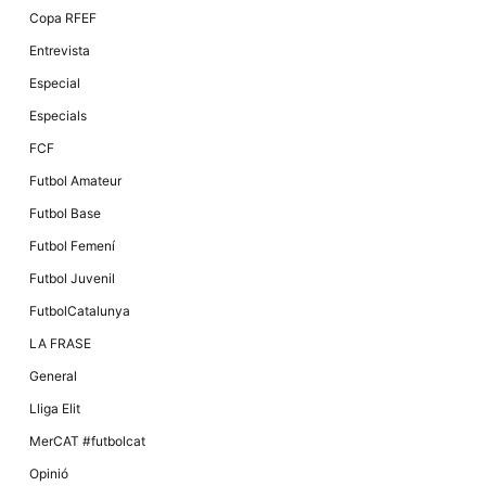
Màrqueting
Copa RFEF
En compartir
els teus
Entrevista
interessos i
comportament
Especial
mentre
navegues pel
Especials
nostre lloc
web
FCF
incrementes
la possibilitat
Futbol Amateur
de mirar
només
Futbol Base
anuncis,
ofertes i
Futbol Femení
contingut
personalitzat.
Futbol Juvenil
FutbolCatalunya
LA FRASE
General
Lliga Elit
MerCAT #futbolcat
Opinió