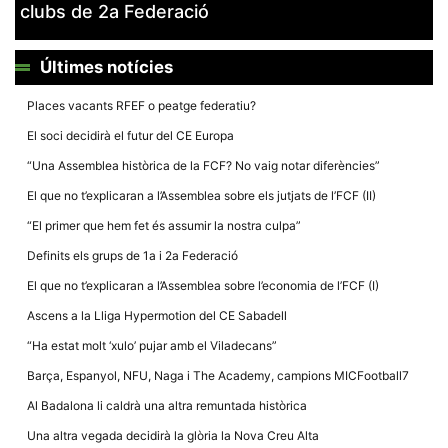
clubs de 2a Federació
Últimes notícies
Places vacants RFEF o peatge federatiu?
Necessàries
El soci decidirà el futur del CE Europa
Aquestes
cookies no
“Una Assemblea històrica de la FCF? No vaig notar diferències”
són
opcionals,
El que no t’explicaran a l’Assemblea sobre els jutjats de l’FCF (II)
són
necessàries
“El primer que hem fet és assumir la nostra culpa”
per al
funcionament
Definits els grups de 1a i 2a Federació
tècnic de la
web.
El que no t’explicaran a l’Assemblea sobre l’economia de l’FCF (I)
Ascens a la Lliga Hypermotion del CE Sabadell
Estadístiques
“Ha estat molt ‘xulo’ pujar amb el Viladecans”
Recopilem
dades
Barça, Espanyol, NFU, Naga i The Academy, campions MICFootball7
estadístiques
de manera
Al Badalona li caldrà una altra remuntada històrica
anònima d'ús
del lloc web
Una altra vegada decidirà la glòria la Nova Creu Alta
per a millorar