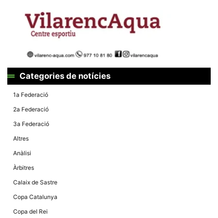
la funcionalitat
i la seva
estructura.
Experiència
d'usuari
Alguns
components
Categories de notícies
tècnics del
nostre lloc web
emmagatzemen
1a Federació
dades en el seu
dispositiu que
2a Federació
permeten que el
lloc funcioni tan
3a Federació
bé com sigui
possible. Si
Altres
rebutja
aquestes
Anàlisi
cookies
algunes
Àrbitres
funcionalitats
desapareixeran
Calaix de Sastre
del lloc web.
Copa Catalunya
Copa del Rei