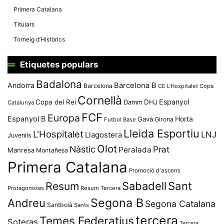
Primera Catalana
Titulars
Torneig d’Històrics
Etiquetes populars
Badalona
Andorra
Barcelona B
Barcelona
CE L'Hospitalet
Copa
Cornellà
Espanyol
Copa del Rei
Damm
DHJ
Catalunya
FCF
Europa
Espanyol B
Horta
Gavà
Girona
Futbol Base
Lleida Esportiu
L'Hospitalet
LNJ
Llagostera
Juvenils
Olot
Nàstic
Prat
Peralada
Manresa
Montañesa
Primera Catalana
Promoció d'ascens
Resum
Sabadell
Sant
Protagonistes
Resum Tercera
Segona B
Andreu
Segona Catalana
Santboià
Sants
tercera
Temes Federatius
Soteras
Tercera