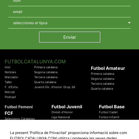
FUTBOLCATALUNYA.COM
Inici
Primera catalana
Futbol Amateur
Notícies
Segona catalana
Primera catalana
Marcador
Tercera catalana
Segona catalana
Taller
Quarta catalana
Tercera catalana
F. d'Estiu
Juvenil Div. d'honor Grup 3A
Quarta catalana
Mercat
Podcast
Futbol Juvenil
Futbol Base
Futbol Femení
FCF
Divisió d'Honor
Futbol Cadet
Liga Nacional
Futbol Infantil
Seleccions Catalanes
Territorials
Futbol Aleví
Entrenadors
Futbol Prebenjamí
Àrbitres
La present 'Política de Privacitat' proporciona informació sobre com
Temes Federatius
FUTBOLCATALUNYA.COM utilitza i protegeix les seves dades