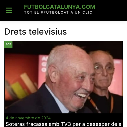
Skip
FUTBOLCATALUNYA.COM
to
content
TOT EL #FUTBOLCAT A UN CLIC
Drets televisius
FCF
4 de novembre de 2024
Soteras fracassa amb TV3 per a desesper dels