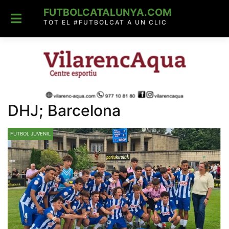
Skip
FUTBOLCATALUNYA.COM
to
content
TOT EL #FUTBOLCAT A UN CLIC
DHJ; Barcelona
FUTBOL JUVENIL