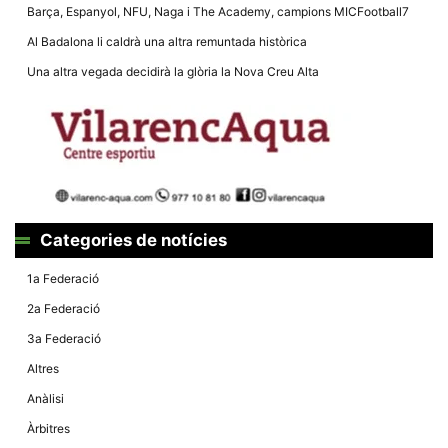
la funcionalitat
Barça, Espanyol, NFU, Naga i The Academy, campions MICFootball7
i la seva
estructura.
Al Badalona li caldrà una altra remuntada històrica
Una altra vegada decidirà la glòria la Nova Creu Alta
Experiència
d'usuari
Alguns
components
tècnics del
nostre lloc web
emmagatzemen
dades en el seu
dispositiu que
permeten que el
Categories de notícies
lloc funcioni tan
bé com sigui
1a Federació
possible. Si
rebutja
2a Federació
aquestes
cookies
3a Federació
algunes
funcionalitats
Altres
desapareixeran
del lloc web.
Anàlisi
Àrbitres