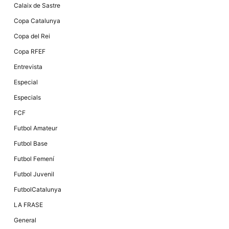
Màrqueting
Calaix de Sastre
En compartir
els teus
Copa Catalunya
interessos i
comportament
Copa del Rei
mentre
navegues pel
Copa RFEF
nostre lloc
web
Entrevista
incrementes
la possibilitat
Especial
de mirar
només
Especials
anuncis,
ofertes i
FCF
contingut
personalitzat.
Futbol Amateur
Futbol Base
Futbol Femení
Futbol Juvenil
FutbolCatalunya
LA FRASE
General