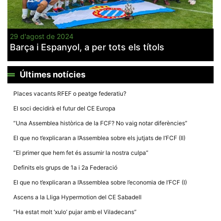
29 d'agost de 2024
Barça i Espanyol, a per tots els títols
Necessàries
Aquestes
Últimes notícies
cookies no
són
opcionals,
Places vacants RFEF o peatge federatiu?
són
necessàries
El soci decidirà el futur del CE Europa
per al
funcionament
“Una Assemblea històrica de la FCF? No vaig notar diferències”
tècnic de la
web.
El que no t’explicaran a l’Assemblea sobre els jutjats de l’FCF (II)
“El primer que hem fet és assumir la nostra culpa”
Estadístiques
Definits els grups de 1a i 2a Federació
Recopilem
dades
El que no t’explicaran a l’Assemblea sobre l’economia de l’FCF (I)
estadístiques
de manera
Ascens a la Lliga Hypermotion del CE Sabadell
anònima d'ús
del lloc web
“Ha estat molt ‘xulo’ pujar amb el Viladecans”
per a millorar