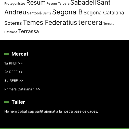
Resum
Sabadell
Sant
Protagonistes
Resum Tercera
Segona B
Andreu
Segona Catalana
Santboià
Sants
tercera
Temes Federatius
Soteras
Tercera
Terrassa
Catalana
Mercat
1a RFEF >>
2a RFEF >>
3a RFEF >>
Primera Catalana 1 >>
Taller
No hem trobat cap partit ajornat a la nostra base de dades.