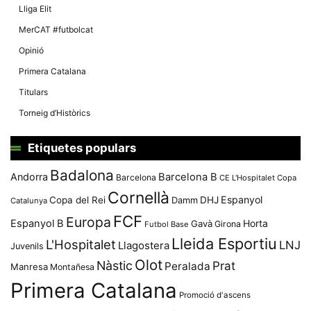
Lliga Elit
MerCAT #futbolcat
Opinió
Primera Catalana
Titulars
Torneig d’Històrics
Etiquetes populars
Badalona
Andorra
Barcelona B
Barcelona
CE L'Hospitalet
Copa
Cornellà
Espanyol
Copa del Rei
Damm
DHJ
Catalunya
FCF
Europa
Espanyol B
Horta
Gavà
Girona
Futbol Base
Lleida Esportiu
L'Hospitalet
LNJ
Llagostera
Juvenils
Olot
Nàstic
Prat
Peralada
Manresa
Montañesa
Primera Catalana
Promoció d'ascens