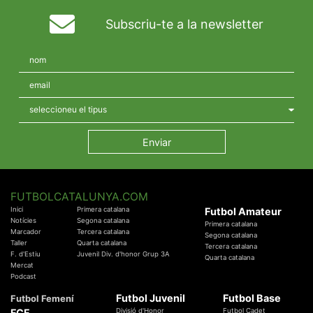
Subscriu-te a la newsletter
FUTBOLCATALUNYA.COM
Inici
Primera catalana
Futbol Amateur
Notícies
Segona catalana
Primera catalana
Marcador
Tercera catalana
Segona catalana
Taller
Quarta catalana
Tercera catalana
F. d'Estiu
Juvenil Div. d'honor Grup 3A
Quarta catalana
Mercat
Podcast
Futbol Juvenil
Futbol Base
Futbol Femení
FCF
Divisió d'Honor
Futbol Cadet