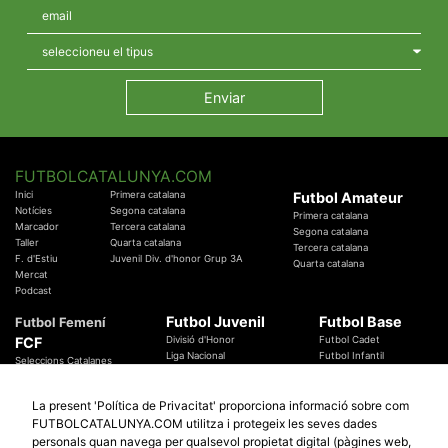
FUTBOLCATALUNYA.COM
Inici
Primera catalana
Futbol Amateur
Notícies
Segona catalana
Primera catalana
Marcador
Tercera catalana
Segona catalana
Taller
Quarta catalana
Tercera catalana
F. d'Estiu
Juvenil Div. d'honor Grup 3A
Quarta catalana
Mercat
Podcast
Futbol Juvenil
Futbol Base
Futbol Femení
FCF
Divisió d'Honor
Futbol Cadet
Liga Nacional
Futbol Infantil
Seleccions Catalanes
Territorials
Futbol Aleví
Entrenadors
Futbol Prebenjamí
Àrbitres
La present 'Política de Privacitat' proporciona informació sobre com
Temes Federatius
FUTBOLCATALUNYA.COM utilitza i protegeix les seves dades
Futbol Catalunya
Especials
personals quan navega per qualsevol propietat digital (pàgines web,