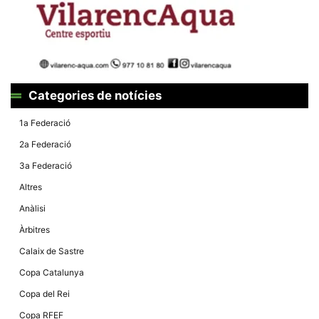
la funcionalitat
i la seva
estructura.
Experiència
d'usuari
Alguns
Categories de notícies
components
tècnics del
1a Federació
nostre lloc web
emmagatzemen
2a Federació
dades en el seu
dispositiu que
3a Federació
permeten que el
lloc funcioni tan
Altres
bé com sigui
possible. Si
Anàlisi
rebutja
aquestes
Àrbitres
cookies
algunes
Calaix de Sastre
funcionalitats
desapareixeran
Copa Catalunya
del lloc web.
Copa del Rei
Copa RFEF