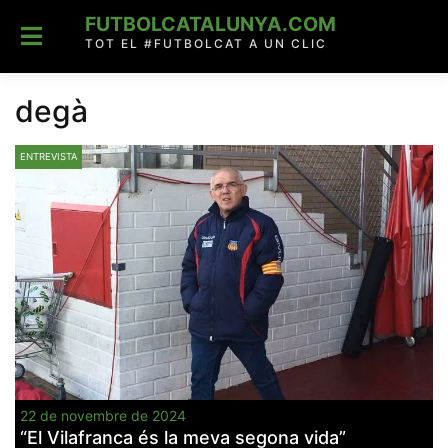
Skip
FUTBOLCATALUNYA.COM
to
content
TOT EL #FUTBOLCAT A UN CLIC
degà
ENTREVISTA
22 de novembre de 2024
“El Vilafranca és la meva segona vida”