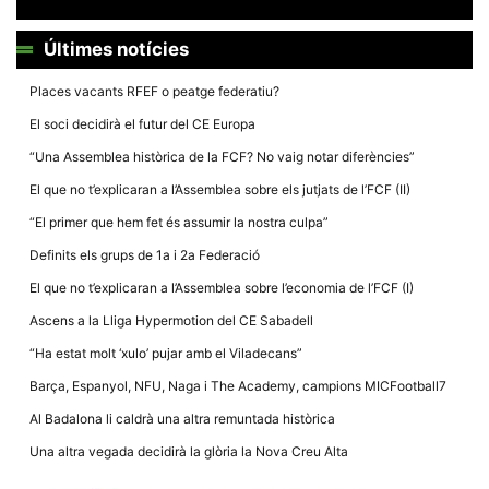
Últimes notícies
Places vacants RFEF o peatge federatiu?
El soci decidirà el futur del CE Europa
Necessàries
Aquestes
“Una Assemblea històrica de la FCF? No vaig notar diferències”
cookies no
són
El que no t’explicaran a l’Assemblea sobre els jutjats de l’FCF (II)
opcionals,
són
“El primer que hem fet és assumir la nostra culpa”
necessàries
per al
Definits els grups de 1a i 2a Federació
funcionament
tècnic de la
El que no t’explicaran a l’Assemblea sobre l’economia de l’FCF (I)
web.
Ascens a la Lliga Hypermotion del CE Sabadell
“Ha estat molt ‘xulo’ pujar amb el Viladecans”
Estadístiques
Recopilem
Barça, Espanyol, NFU, Naga i The Academy, campions MICFootball7
dades
estadístiques
Al Badalona li caldrà una altra remuntada històrica
de manera
anònima d'ús
Una altra vegada decidirà la glòria la Nova Creu Alta
del lloc web
per a millorar