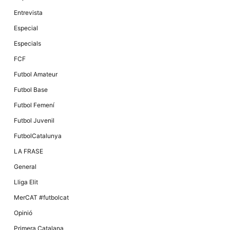
Màrqueting
En compartir
Entrevista
els teus
interessos i
Especial
comportament
mentre
Especials
navegues pel
nostre lloc
FCF
web
incrementes
Futbol Amateur
la possibilitat
de mirar
Futbol Base
només
anuncis,
Futbol Femení
ofertes i
contingut
Futbol Juvenil
personalitzat.
FutbolCatalunya
LA FRASE
General
Lliga Elit
MerCAT #futbolcat
Opinió
Primera Catalana