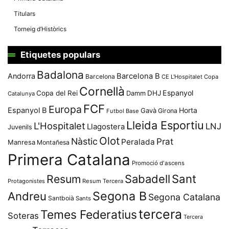
Titulars
Torneig d’Històrics
Etiquetes populars
Badalona
Andorra
Barcelona B
Barcelona
CE L'Hospitalet
Copa
Cornellà
Espanyol
Copa del Rei
Damm
DHJ
Catalunya
FCF
Europa
Espanyol B
Horta
Gavà
Girona
Futbol Base
Lleida Esportiu
L'Hospitalet
LNJ
Llagostera
Juvenils
Olot
Nàstic
Prat
Peralada
Manresa
Montañesa
Primera Catalana
Promoció d'ascens
Resum
Sabadell
Sant
Protagonistes
Resum Tercera
Segona B
Andreu
Segona Catalana
Santboià
Sants
tercera
Temes Federatius
Soteras
Tercera