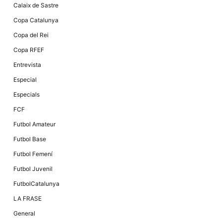
Màrqueting
Calaix de Sastre
En compartir
els teus
Copa Catalunya
interessos i
comportament
Copa del Rei
mentre
navegues pel
Copa RFEF
nostre lloc
web
Entrevista
incrementes
la possibilitat
Especial
de mirar
només
Especials
anuncis,
ofertes i
FCF
contingut
personalitzat.
Futbol Amateur
Futbol Base
Futbol Femení
Futbol Juvenil
FutbolCatalunya
LA FRASE
General