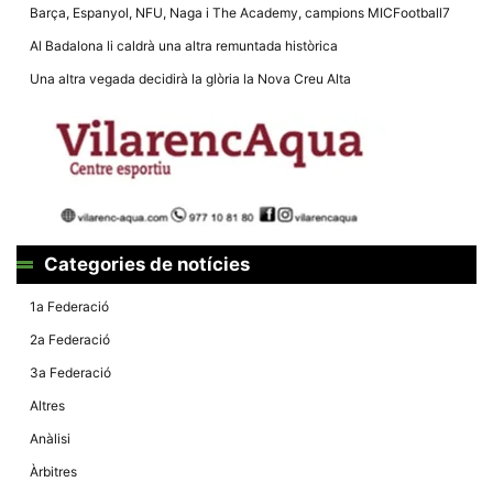
la funcionalitat
Barça, Espanyol, NFU, Naga i The Academy, campions MICFootball7
i la seva
estructura.
Al Badalona li caldrà una altra remuntada històrica
Una altra vegada decidirà la glòria la Nova Creu Alta
Experiència
d'usuari
Alguns
components
tècnics del
nostre lloc web
emmagatzemen
dades en el seu
dispositiu que
permeten que el
Categories de notícies
lloc funcioni tan
bé com sigui
1a Federació
possible. Si
rebutja
2a Federació
aquestes
cookies
3a Federació
algunes
funcionalitats
Altres
desapareixeran
del lloc web.
Anàlisi
Àrbitres