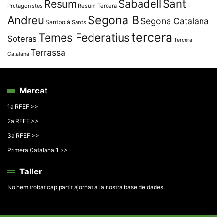
Resum
Sabadell
Sant
Protagonistes
Resum Tercera
Segona B
Andreu
Segona Catalana
Santboià
Sants
tercera
Temes Federatius
Soteras
Tercera
Terrassa
Catalana
Mercat
1a RFEF >>
2a RFEF >>
3a RFEF >>
Primera Catalana 1 >>
Taller
No hem trobat cap partit ajornat a la nostra base de dades.