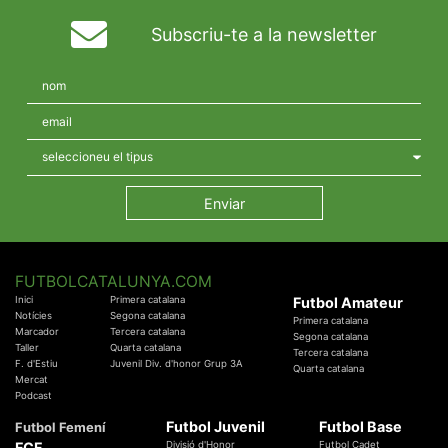
Subscriu-te a la newsletter
FUTBOLCATALUNYA.COM
Inici
Primera catalana
Futbol Amateur
Notícies
Segona catalana
Primera catalana
Marcador
Tercera catalana
Segona catalana
Taller
Quarta catalana
Tercera catalana
F. d'Estiu
Juvenil Div. d'honor Grup 3A
Quarta catalana
Mercat
Podcast
Futbol Juvenil
Futbol Base
Futbol Femení
FCF
Divisió d'Honor
Futbol Cadet