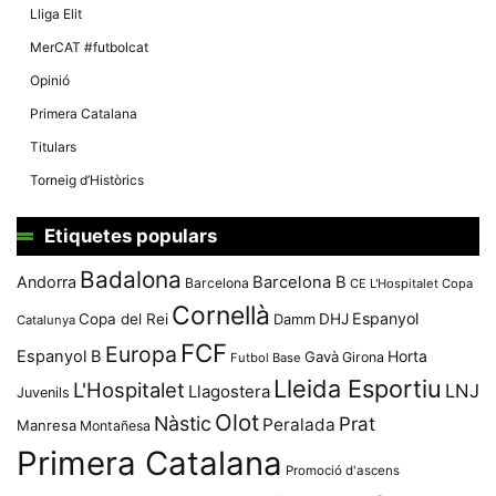
Lliga Elit
MerCAT #futbolcat
Opinió
Primera Catalana
Titulars
Torneig d’Històrics
Etiquetes populars
Badalona
Andorra
Barcelona B
Barcelona
CE L'Hospitalet
Copa
Cornellà
Espanyol
Copa del Rei
Damm
DHJ
Catalunya
FCF
Europa
Espanyol B
Horta
Gavà
Girona
Futbol Base
Lleida Esportiu
L'Hospitalet
LNJ
Llagostera
Juvenils
Olot
Nàstic
Prat
Peralada
Manresa
Montañesa
Primera Catalana
Promoció d'ascens