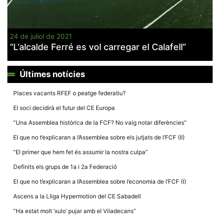
24 de juliol de 2021
“L’alcalde Ferré es vol carregar el Calafell”
Necessàries
Aquestes
Últimes notícies
cookies no
són
opcionals,
Places vacants RFEF o peatge federatiu?
són
necessàries
El soci decidirà el futur del CE Europa
per al
funcionament
“Una Assemblea històrica de la FCF? No vaig notar diferències”
tècnic de la
web.
El que no t’explicaran a l’Assemblea sobre els jutjats de l’FCF (II)
“El primer que hem fet és assumir la nostra culpa”
Estadístiques
Definits els grups de 1a i 2a Federació
Recopilem
dades
El que no t’explicaran a l’Assemblea sobre l’economia de l’FCF (I)
estadístiques
de manera
Ascens a la Lliga Hypermotion del CE Sabadell
anònima d'ús
del lloc web
“Ha estat molt ‘xulo’ pujar amb el Viladecans”
per a millorar