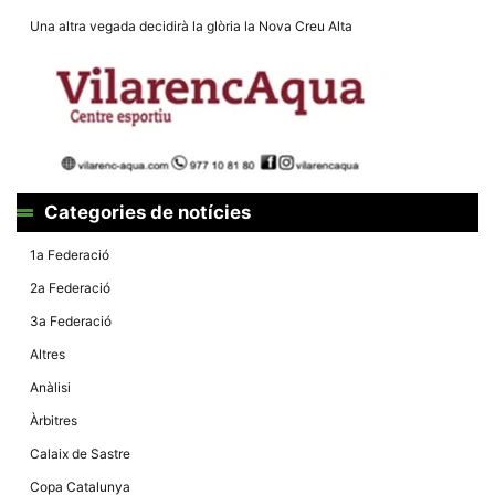
la funcionalitat
i la seva
Una altra vegada decidirà la glòria la Nova Creu Alta
estructura.
Experiència
d'usuari
Alguns
components
tècnics del
nostre lloc web
Categories de notícies
emmagatzemen
dades en el seu
dispositiu que
1a Federació
permeten que el
lloc funcioni tan
2a Federació
bé com sigui
possible. Si
3a Federació
rebutja
aquestes
Altres
cookies
algunes
Anàlisi
funcionalitats
desapareixeran
Àrbitres
del lloc web.
Calaix de Sastre
Copa Catalunya