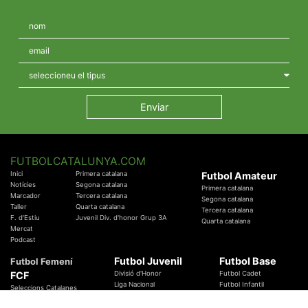
FUTBOLCATALUNYA.COM
Inici
Primera catalana
Futbol Amateur
Notícies
Segona catalana
Primera catalana
Marcador
Tercera catalana
Segona catalana
Taller
Quarta catalana
Tercera catalana
F. d'Estiu
Juvenil Div. d'honor Grup 3A
Quarta catalana
Mercat
Podcast
Futbol Juvenil
Futbol Base
Futbol Femení
FCF
Divisió d'Honor
Futbol Cadet
Liga Nacional
Futbol Infantil
Seleccions Catalanes
Territorials
Futbol Aleví
Entrenadors
Futbol Prebenjamí