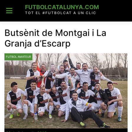
Skip
FUTBOLCATALUNYA.COM
to
content
TOT EL #FUTBOLCAT A UN CLIC
Butsènit de Montgai i La
Granja d’Escarp
FUTBOL AMATEUR