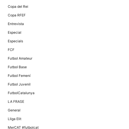
Màrqueting
En compartir
Copa del Rei
els teus
interessos i
Copa RFEF
comportament
mentre
Entrevista
navegues pel
nostre lloc
Especial
web
incrementes
Especials
la possibilitat
de mirar
FCF
només
anuncis,
Futbol Amateur
ofertes i
contingut
Futbol Base
personalitzat.
Futbol Femení
Futbol Juvenil
FutbolCatalunya
LA FRASE
General
Lliga Elit
MerCAT #futbolcat