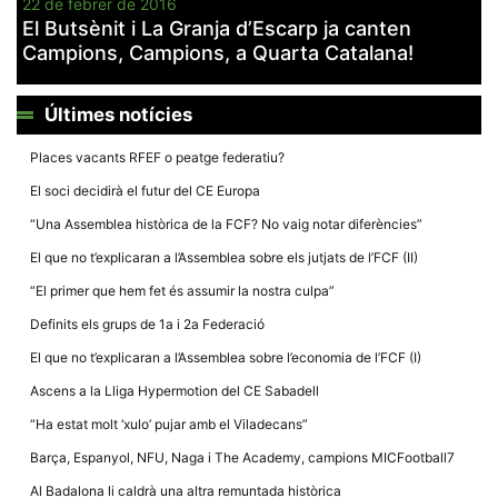
22 de febrer de 2016
El Butsènit i La Granja d’Escarp ja canten
Campions, Campions, a Quarta Catalana!
Últimes notícies
Necessàries
Aquestes
Places vacants RFEF o peatge federatiu?
cookies no
són
El soci decidirà el futur del CE Europa
opcionals,
són
“Una Assemblea històrica de la FCF? No vaig notar diferències”
necessàries
per al
El que no t’explicaran a l’Assemblea sobre els jutjats de l’FCF (II)
funcionament
tècnic de la
“El primer que hem fet és assumir la nostra culpa”
web.
Definits els grups de 1a i 2a Federació
El que no t’explicaran a l’Assemblea sobre l’economia de l’FCF (I)
Estadístiques
Recopilem
Ascens a la Lliga Hypermotion del CE Sabadell
dades
estadístiques
“Ha estat molt ‘xulo’ pujar amb el Viladecans”
de manera
anònima d'ús
Barça, Espanyol, NFU, Naga i The Academy, campions MICFootball7
del lloc web
per a millorar
Al Badalona li caldrà una altra remuntada històrica