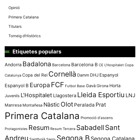
Opinió
Primera Catalana
Titulars
Torneig d’Històrics
Etiquetes populars
Badalona
Andorra
Barcelona B
Barcelona
CE L'Hospitalet
Copa
Cornellà
Espanyol
Copa del Rei
Damm
DHJ
Catalunya
FCF
Europa
Espanyol B
Horta
Gavà
Girona
Futbol Base
Lleida Esportiu
L'Hospitalet
LNJ
Llagostera
Juvenils
Olot
Nàstic
Prat
Peralada
Manresa
Montañesa
Primera Catalana
Promoció d'ascens
Resum
Sabadell
Sant
Protagonistes
Resum Tercera
Segona B
Andreu
Segona Catalana
Santboià
Sants