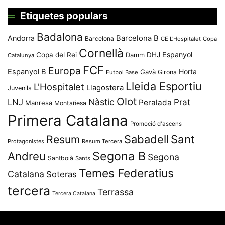
Etiquetes populars
Badalona
Andorra
Barcelona B
Barcelona
CE L'Hospitalet
Copa
Cornellà
Espanyol
Copa del Rei
Damm
DHJ
Catalunya
FCF
Europa
Espanyol B
Horta
Gavà
Girona
Futbol Base
Lleida Esportiu
L'Hospitalet
Llagostera
Juvenils
Olot
Nàstic
Prat
LNJ
Peralada
Manresa
Montañesa
Primera Catalana
Promoció d'ascens
Resum
Sabadell
Sant
Protagonistes
Resum Tercera
Segona B
Andreu
Segona
Santboià
Sants
Temes Federatius
Catalana
Soteras
tercera
Terrassa
Tercera Catalana