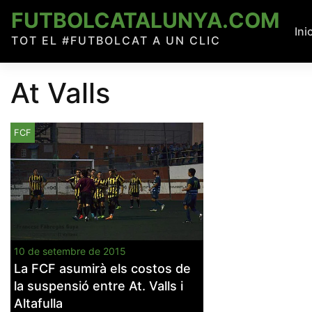
Skip
FUTBOLCATALUNYA.COM
to
Ini
TOT EL #FUTBOLCAT A UN CLIC
content
At Valls
FCF
10 de setembre de 2015
La FCF asumirà els costos de
la suspensió entre At. Valls i
Altafulla