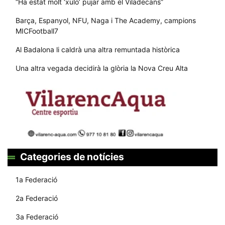
“Ha estat molt ‘xulo’ pujar amb el Viladecans”
Barça, Espanyol, NFU, Naga i The Academy, campions
MICFootball7
Al Badalona li caldrà una altra remuntada històrica
Una altra vegada decidirà la glòria la Nova Creu Alta
Categories de notícies
1a Federació
2a Federació
3a Federació