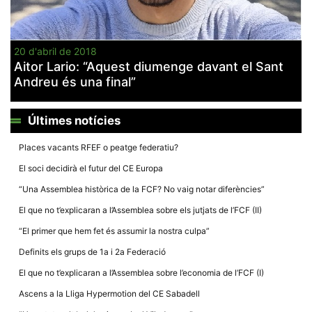
20 d'abril de 2018
Aitor Lario: “Aquest diumenge davant el Sant
Andreu és una final”
Necessàries
Aquestes
cookies no
són
Últimes notícies
opcionals,
són
necessàries
Places vacants RFEF o peatge federatiu?
per al
funcionament
El soci decidirà el futur del CE Europa
tècnic de la
web.
“Una Assemblea històrica de la FCF? No vaig notar diferències”
El que no t’explicaran a l’Assemblea sobre els jutjats de l’FCF (II)
“El primer que hem fet és assumir la nostra culpa”
Estadístiques
Recopilem
Definits els grups de 1a i 2a Federació
dades
estadístiques
El que no t’explicaran a l’Assemblea sobre l’economia de l’FCF (I)
de manera
anònima d'ús
Ascens a la Lliga Hypermotion del CE Sabadell
del lloc web
per a millorar