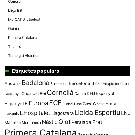
General
Lliga Elit
MerCAT #futbolcat
Opinió
Primera Catalana
Titulars
Torneig d’Històrics
Etiquetes populars
Badalona
Andorra
Barcelona B
Barcelona
CE L'Hospitalet
Copa
Cornellà
Espanyol
Copa del Rei
Damm
DHJ
Catalunya
FCF
Europa
Espanyol B
Horta
Gavà
Girona
Futbol Base
Lleida Esportiu
L'Hospitalet
LNJ
Llagostera
Juvenils
Olot
Nàstic
Prat
Peralada
Manresa
Montañesa
Primera Catalana
Promoció d'ascens