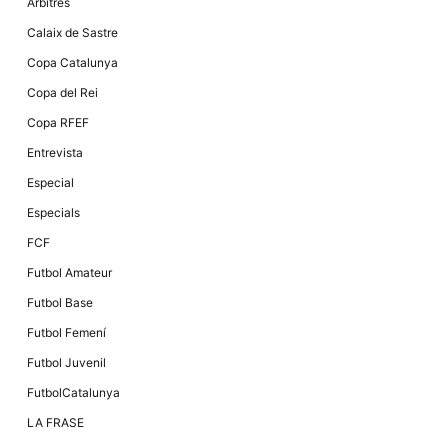
Màrqueting
Àrbitres
En compartir
els teus
Calaix de Sastre
interessos i
comportament
Copa Catalunya
mentre
navegues pel
Copa del Rei
nostre lloc
web
Copa RFEF
incrementes
la possibilitat
Entrevista
de mirar
només
Especial
anuncis,
ofertes i
Especials
contingut
personalitzat.
FCF
Futbol Amateur
Futbol Base
Futbol Femení
Futbol Juvenil
FutbolCatalunya
LA FRASE