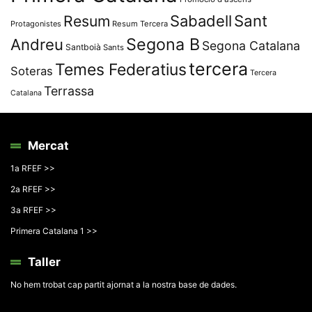
Resum
Sabadell
Sant
Protagonistes
Resum Tercera
Segona B
Andreu
Segona Catalana
Santboià
Sants
tercera
Temes Federatius
Soteras
Tercera
Terrassa
Catalana
Mercat
1a RFEF >>
2a RFEF >>
3a RFEF >>
Primera Catalana 1 >>
Taller
No hem trobat cap partit ajornat a la nostra base de dades.