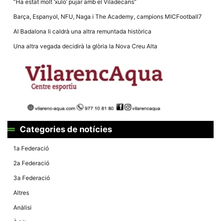
“Ha estat molt ‘xulo’ pujar amb el Viladecans”
la funcionalitat
i la seva
Barça, Espanyol, NFU, Naga i The Academy, campions MICFootball7
estructura.
Al Badalona li caldrà una altra remuntada històrica
Una altra vegada decidirà la glòria la Nova Creu Alta
Experiència
d'usuari
Alguns
components
tècnics del
nostre lloc web
emmagatzemen
dades en el seu
dispositiu que
permeten que el
lloc funcioni tan
Categories de notícies
bé com sigui
possible. Si
rebutja
1a Federació
aquestes
cookies
2a Federació
algunes
funcionalitats
3a Federació
desapareixeran
del lloc web.
Altres
Anàlisi