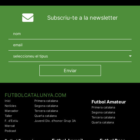
Subscriu-te a la newsletter
FUTBOLCATALUNYA.COM
Inici
Primera catalana
Futbol Amateur
Notícies
Segona catalana
Primera catalana
Marcador
Tercera catalana
Segona catalana
Taller
Quarta catalana
Tercera catalana
F. d'Estiu
Juvenil Div. d'honor Grup 3A
Quarta catalana
Mercat
Podcast