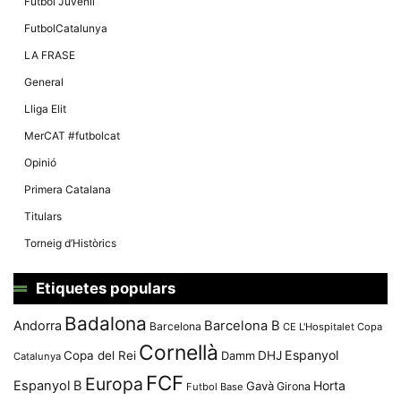
Màrqueting
Futbol Juvenil
En compartir
FutbolCatalunya
els teus
interessos i
LA FRASE
comportament
mentre
General
navegues pel
nostre lloc
Lliga Elit
web
incrementes
MerCAT #futbolcat
la possibilitat
de mirar
Opinió
només
anuncis,
Primera Catalana
ofertes i
contingut
Titulars
personalitzat.
Torneig d’Històrics
Etiquetes populars
Badalona
Andorra
Barcelona B
Barcelona
CE L'Hospitalet
Copa
Cornellà
Espanyol
Copa del Rei
Damm
DHJ
Catalunya
FCF
Europa
Espanyol B
Horta
Gavà
Girona
Futbol Base