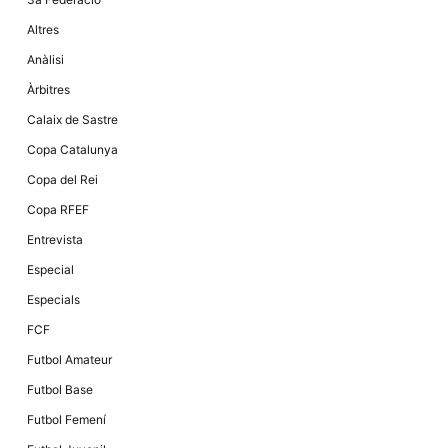
la funcionalitat
i la seva
Altres
estructura.
Anàlisi
Àrbitres
Experiència
d'usuari
Calaix de Sastre
Alguns
components
Copa Catalunya
tècnics del
nostre lloc web
Copa del Rei
emmagatzemen
dades en el seu
Copa RFEF
dispositiu que
permeten que el
Entrevista
lloc funcioni tan
bé com sigui
Especial
possible. Si
rebutja
Especials
aquestes
cookies
FCF
algunes
funcionalitats
Futbol Amateur
desapareixeran
del lloc web.
Futbol Base
Futbol Femení