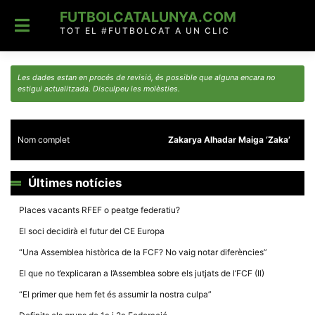
Skip
FUTBOLCATALUNYA.COM
to
content
TOT EL #FUTBOLCAT A UN CLIC
Les dades estan en procés de revisió, és possible que alguna encara no
estigui actualitzada. Disculpeu les molèsties.
Nom complet
Zakarya Alhadar Maiga ‘Zaka’
Últimes notícies
Places vacants RFEF o peatge federatiu?
El soci decidirà el futur del CE Europa
“Una Assemblea històrica de la FCF? No vaig notar diferències”
El que no t’explicaran a l’Assemblea sobre els jutjats de l’FCF (II)
“El primer que hem fet és assumir la nostra culpa”