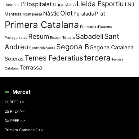
Lleida Esportiu
L'Hospitalet
LNJ
Llagostera
Juvenils
Olot
Nàstic
Prat
Peralada
Manresa
Montañesa
Primera Catalana
Promoció d'ascens
Resum
Sabadell
Sant
Protagonistes
Resum Tercera
Segona B
Andreu
Segona Catalana
Santboià
Sants
tercera
Temes Federatius
Soteras
Tercera
Terrassa
Catalana
Mercat
1a RFEF >>
2a RFEF >>
3a RFEF >>
Primera Catalana 1 >>