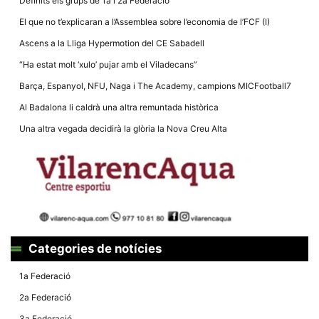
Definits els grups de 1a i 2a Federació
El que no t’explicaran a l’Assemblea sobre l’economia de l’FCF (I)
Ascens a la Lliga Hypermotion del CE Sabadell
“Ha estat molt ‘xulo’ pujar amb el Viladecans”
Necessàries
Barça, Espanyol, NFU, Naga i The Academy, campions MICFootball7
Aquestes
Al Badalona li caldrà una altra remuntada històrica
cookies no
són
Una altra vegada decidirà la glòria la Nova Creu Alta
opcionals,
són
necessàries
per al
funcionament
tècnic de la
web.
Estadístiques
Categories de notícies
Recopilem
dades
estadístiques
1a Federació
de manera
anònima d'ús
2a Federació
del lloc web
per a millorar
3a Federació