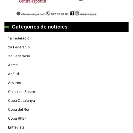
la funcionalitat
i la seva
estructura.
Categories de notícies
Experiència
d'usuari
1a Federació
Alguns
components
2a Federació
tècnics del
nostre lloc web
3a Federació
emmagatzemen
dades en el seu
Altres
dispositiu que
permeten que el
Anàlisi
lloc funcioni tan
bé com sigui
Àrbitres
possible. Si
rebutja
Calaix de Sastre
aquestes
cookies
Copa Catalunya
algunes
funcionalitats
Copa del Rei
desapareixeran
del lloc web.
Copa RFEF
Entrevista