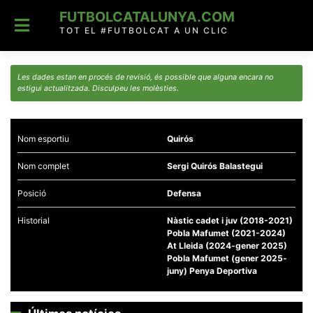
Skip
FUTBOLCATALUNYA.COM
to
content
TOT EL #FUTBOLCAT A UN CLIC
Les dades estan en procés de revisió, és possible que alguna encara no
estigui actualitzada. Disculpeu les molèsties.
Nom esportiu
Quirós
Nom complet
Sergi Quirós Balastegui
Posició
Defensa
Historial
Nàstic cadet i juv (2018-2021)
Pobla Mafumet (2021-2024)
At Lleida (2024-gener 2025)
Pobla Mafumet (gener 2025-
juny) Penya Deportiva