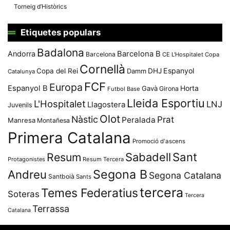
Torneig d’Històrics
Etiquetes populars
Badalona
Andorra
Barcelona B
Barcelona
CE L'Hospitalet
Copa
Cornellà
Espanyol
Copa del Rei
Damm
DHJ
Catalunya
FCF
Europa
Espanyol B
Horta
Gavà
Girona
Futbol Base
Lleida Esportiu
L'Hospitalet
LNJ
Llagostera
Juvenils
Olot
Nàstic
Prat
Peralada
Manresa
Montañesa
Primera Catalana
Promoció d'ascens
Resum
Sabadell
Sant
Protagonistes
Resum Tercera
Segona B
Andreu
Segona Catalana
Santboià
Sants
tercera
Temes Federatius
Soteras
Tercera
Terrassa
Catalana