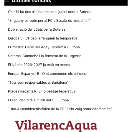
Últimes notícies
On n’hi ha dos n’hi ha tres: nou judici contra Soteras
“Enguany el repte per al FC L’Escala és més difícil”
Doble ració de jutjats per a Soteras
Necessàries
Europa B i L’Hospi arrenquen la temporada
Aquestes
cookies no
El ‘mestre’ Gené per Aday Benítez a l’Europa
són
opcionals,
Soteras-Camacho i la fermesa de la jutgessa
són
necessàries
El Nàstic 2026-2027 ja està en marxa
per al
funcionament
Europa, Espanyol B i Olot comencen els primers
tècnic de la
web.
“Tots som responsables al Badalona”
Places vacants RFEF o peatge federatiu?
Estadístiques
El soci decidirà el futur del CE Europa
Recopilem
dades
“Una Assemblea històrica de la FCF? No vaig notar diferències”
estadístiques
de manera
anònima d'ús
del lloc web
per a millorar