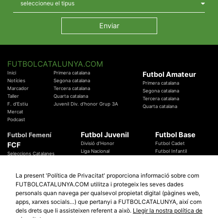
FUTBOLCATALUNYA.COM
Inici
Primera catalana
Futbol Amateur
Notícies
Segona catalana
Primera catalana
Marcador
Tercera catalana
Segona catalana
Taller
Quarta catalana
Tercera catalana
F. d'Estiu
Juvenil Div. d'honor Grup 3A
Quarta catalana
Mercat
Podcast
Futbol Juvenil
Futbol Base
Futbol Femení
FCF
Divisió d'Honor
Futbol Cadet
Liga Nacional
Futbol Infantil
Seleccions Catalanes
Territorials
Futbol Aleví
Entrenadors
Futbol Prebenjamí
Àrbitres
La present 'Política de Privacitat' proporciona informació sobre com
Temes Federatius
FUTBOLCATALUNYA.COM utilitza i protegeix les seves dades
Futbol Catalunya
Especials
personals quan navega per qualsevol propietat digital (pàgines web,
Promocions
apps, xarxes socials…) que pertanyi a FUTBOLCATALUNYA, així com
Copa Catalunya Absoluta 2019
Sortejos
Copa del Rei 2019 - 2020
dels drets que li assisteixen referent a això.
Llegir la nostra política de
Participació
Copa RFEF 2019 - 2020