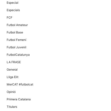
Màrqueting
Especial
En compartir
els teus
Especials
interessos i
comportament
FCF
mentre
navegues pel
Futbol Amateur
nostre lloc
web
Futbol Base
incrementes
la possibilitat
Futbol Femení
de mirar
només
Futbol Juvenil
anuncis,
ofertes i
FutbolCatalunya
contingut
personalitzat.
LA FRASE
General
Lliga Elit
MerCAT #futbolcat
Opinió
Primera Catalana
Titulars