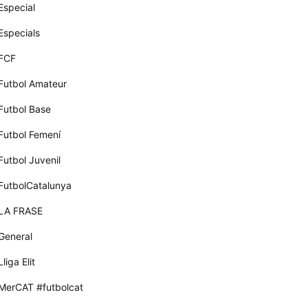
Especial
Especials
FCF
Futbol Amateur
Futbol Base
Futbol Femení
Futbol Juvenil
FutbolCatalunya
LA FRASE
General
Lliga Elit
MerCAT #futbolcat