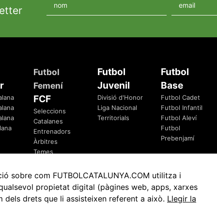
etter
Futbol
Futbol
Futbol
r
Juvenil
Base
Femení
FCF
alana
Divisió d'Honor
Futbol Cadet
alana
Liga Nacional
Futbol Infantil
Seleccions
alana
Territorials
Futbol Aleví
Catalanes
lana
Futbol
Entrenadors
Prebenjamí
Àrbitres
Temes
Federatius
rmació sobre com FUTBOLCATALUNYA.COM utilitza i
ualsevol propietat digital (pàgines web, apps, xarxes
ls drets que li assisteixen referent a això.
Llegir la
Avis Legal
Política de Privacitat
Política de Cookies