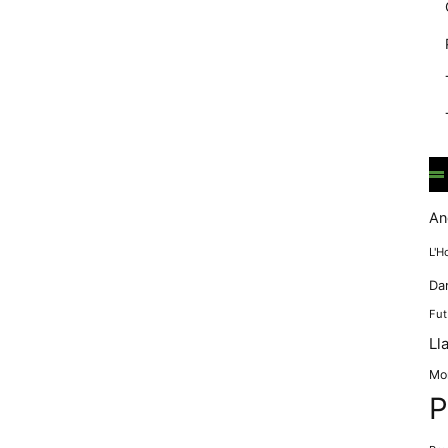
mentre
navegues pel
nostre lloc
web
incrementes la
possibilitat de
mirar només
anuncis,
ofertes i
contingut
personalitzat.
An
L'H
Da
Fut
Ll
Mo
P