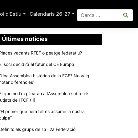
ol d'Estiu
Calendaris 26-27
Últimes notícies
Places vacants RFEF o peatge federatiu?
El soci decidirà el futur del CE Europa
“Una Assemblea històrica de la FCF? No vaig
notar diferències”
El que no t’explicaran a l’Assemblea sobre els
jutjats de l’FCF (II)
“El primer que hem fet és assumir la nostra
culpa”
Definits els grups de 1a i 2a Federació