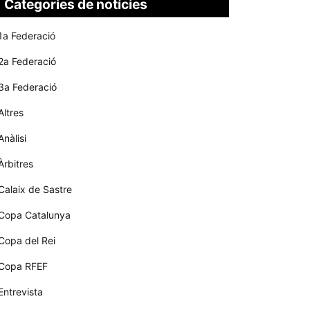
Categories de notícies
1a Federació
2a Federació
3a Federació
Altres
Anàlisi
Àrbitres
Calaix de Sastre
Copa Catalunya
Copa del Rei
Copa RFEF
Entrevista