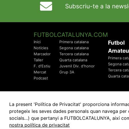
Subscriu-te a la newsl
FUTBOLCATALUNYA.COM
Futbol
Inici
Primera catalana
Notícies
Segona catalana
Amateu
Marcador
Tercera catalana
Primera cat
Taller
Quarta catalana
Segona cat
F. d'Estiu
Juvenil Div. d'honor
Tercera cat
Mercat
Grup 3A
Quarta cata
Podcast
La present 'Política de Privacitat' proporciona info
protegeix les seves dades personals quan navega per q
socials…) que pertanyi a FUTBOLCATALUNYA, així com de
© 2010 - 2026
FutbolCatalunya.com
nostra política de privacitat