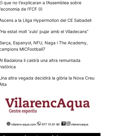
El que no t’explicaran a l’Assemblea sobre
l’economia de l’FCF (I)
Ascens a la Lliga Hypermotion del CE Sabadell
“Ha estat molt ‘xulo’ pujar amb el Viladecans”
Barça, Espanyol, NFU, Naga i The Academy,
campions MICFootball7
Al Badalona li caldrà una altra remuntada
històrica
Una altra vegada decidirà la glòria la Nova Creu
Alta