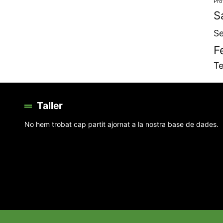
Pro
S
Se
F
Te
Taller
No hem trobat cap partit ajornat a la nostra base de dades.