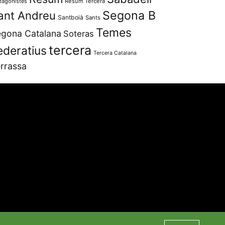
tagonistes
Resum Tercera
Segona B
ant Andreu
Santboià
Sants
Temes
gona Catalana
Soteras
tercera
ederatius
Tercera Catalana
rrassa