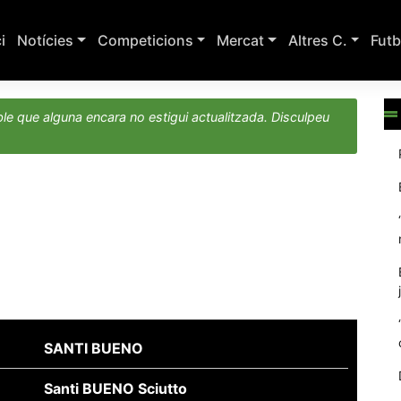
ci
Notícies
Competicions
Mercat
Altres C.
Futb
le que alguna encara no estigui actualitzada. Disculpeu
SANTI BUENO
Santi BUENO Sciutto