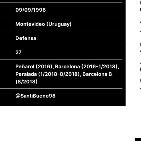
09/09/1998
Montevideo (Uruguay)
Defensa
27
Peñarol (2016), Barcelona (2016-1/2018),
Peralada (1/2018-8/2018), Barcelona B
(8/2018)
Necessàries
Aquestes
@SantiBueno98
cookies no
són
opcionals,
són
necessàries
per al
funcionament
tècnic de la