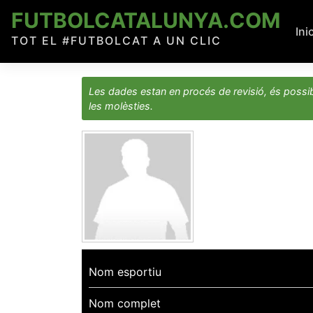
Skip
FUTBOLCATALUNYA.COM
to
Ini
TOT EL #FUTBOLCAT A UN CLIC
content
Les dades estan en procés de revisió, és possib
les molèsties.
Nom esportiu
Nom complet