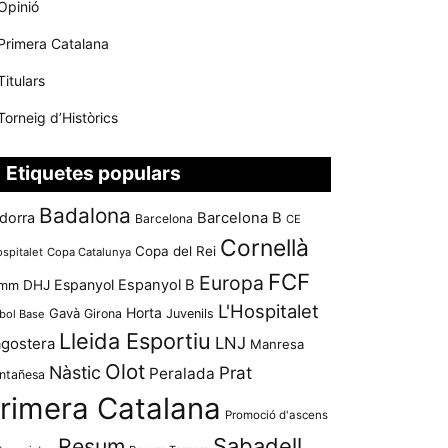
Opinió
Primera Catalana
Titulars
Torneig d’Històrics
Etiquetes populars
Badalona
dorra
Barcelona B
Barcelona
CE
Cornellà
Copa del Rei
ospitalet
Copa Catalunya
FCF
Europa
Espanyol
Espanyol B
mm
DHJ
L'Hospitalet
Horta
Gavà
Girona
Juvenils
bol Base
Lleida Esportiu
LNJ
agostera
Manresa
Olot
Nàstic
Prat
Peralada
ntañesa
rimera Catalana
Promoció d'ascens
Resum
Sabadell