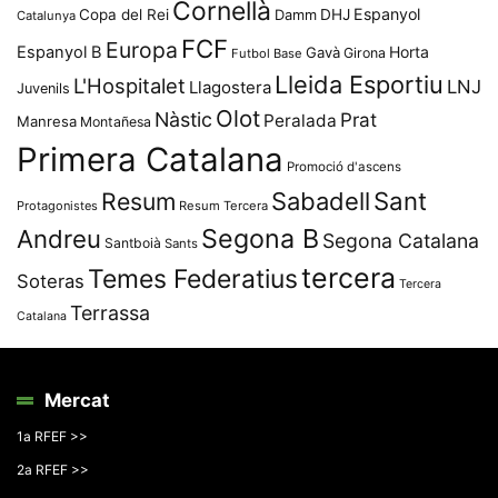
Cornellà
Espanyol
Copa del Rei
Damm
DHJ
Catalunya
FCF
Europa
Espanyol B
Horta
Gavà
Girona
Futbol Base
Lleida Esportiu
L'Hospitalet
LNJ
Llagostera
Juvenils
Olot
Nàstic
Prat
Peralada
Manresa
Montañesa
Primera Catalana
Promoció d'ascens
Resum
Sabadell
Sant
Protagonistes
Resum Tercera
Segona B
Andreu
Segona Catalana
Santboià
Sants
tercera
Temes Federatius
Soteras
Tercera
Terrassa
Catalana
Mercat
1a RFEF >>
2a RFEF >>