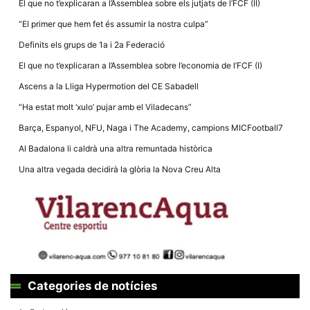
El que no t’explicaran a l’Assemblea sobre els jutjats de l’FCF (II)
la funcionalitat
i la seva
“El primer que hem fet és assumir la nostra culpa”
estructura.
Definits els grups de 1a i 2a Federació
El que no t’explicaran a l’Assemblea sobre l’economia de l’FCF (I)
Experiència
d'usuari
Ascens a la Lliga Hypermotion del CE Sabadell
Alguns
components
“Ha estat molt ‘xulo’ pujar amb el Viladecans”
tècnics del
nostre lloc web
Barça, Espanyol, NFU, Naga i The Academy, campions MICFootball7
emmagatzemen
dades en el seu
Al Badalona li caldrà una altra remuntada històrica
dispositiu que
permeten que el
Una altra vegada decidirà la glòria la Nova Creu Alta
lloc funcioni tan
bé com sigui
possible. Si
rebutja
aquestes
cookies
algunes
funcionalitats
desapareixeran
del lloc web.
Categories de notícies