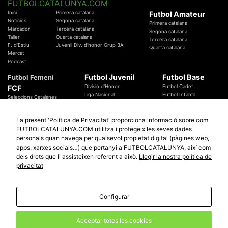
FUTBOLCATALUNYA.COM
Inici
Primera catalana
Futbol Amateur
Notícies
Segona catalana
Primera catalana
Marcador
Tercera catalana
Segona catalana
Taller
Quarta catalana
Tercera catalana
F. d'Estiu
Juvenil Div. d'honor Grup 3A
Quarta catalana
Mercat
Podcast
Futbol Juvenil
Futbol Base
Futbol Femení
FCF
Divisió d'Honor
Futbol Cadet
Liga Nacional
Futbol Infantil
Seleccions Catalanes
Territorials
Futbol Aleví
Entrenadors
Futbol Prebenjamí
Àrbitres
La present 'Política de Privacitat' proporciona informació sobre com
Temes Federatius
FUTBOLCATALUNYA.COM utilitza i protegeix les seves dades
Futbol Catalunya
Especials
personals quan navega per qualsevol propietat digital (pàgines web,
Promocions
apps, xarxes socials…) que pertanyi a FUTBOLCATALUNYA, així com
Copa Catalunya Absoluta 2019
Sortejos
Copa del Rei 2019 - 2020
dels drets que li assisteixen referent a això.
Llegir la nostra política de
Participació
Copa RFEF 2019 - 2020
privacitat
Copa Catalunya Amateur 2019
Configurar
© 2010 - 2026
FutbolCatalunya.com
Avis Legal
Política de Privacitat
Política de Cookies
Acceptar totes les cookies
redaccio@futbolcatalunya.com