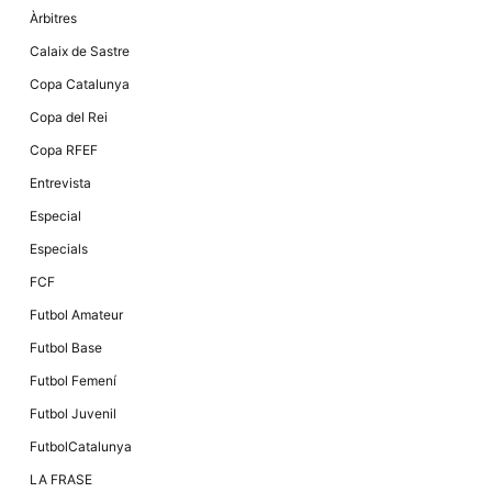
Màrqueting
Àrbitres
En compartir
els teus
Calaix de Sastre
interessos i
comportament
Copa Catalunya
mentre
navegues pel
Copa del Rei
nostre lloc
web
Copa RFEF
incrementes
la possibilitat
Entrevista
de mirar
només
Especial
anuncis,
ofertes i
Especials
contingut
personalitzat.
FCF
Futbol Amateur
Futbol Base
Futbol Femení
Futbol Juvenil
FutbolCatalunya
LA FRASE