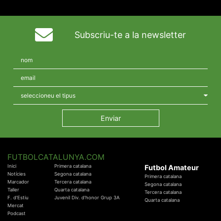
Subscriu-te a la newsletter
FUTBOLCATALUNYA.COM
Inici
Primera catalana
Futbol Amateur
Notícies
Segona catalana
Primera catalana
Marcador
Tercera catalana
Segona catalana
Taller
Quarta catalana
Tercera catalana
F. d'Estiu
Juvenil Div. d'honor Grup 3A
Quarta catalana
Mercat
Podcast