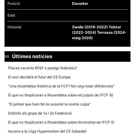
Posició
Davanter
Edat
Historial
Zwolle (2019-2022) Telstar
(2022-2024) Terrassa (2024-
Necessàries
maig 2026)
Aquestes
cookies no
són
opcionals,
Últimes notícies
són
necessàries
Places vacants RFEF o peatge federatiu?
per al
funcionament
El soci decidirà el futur del CE Europa
tècnic de la
web.
“Una Assemblea històrica de la FCF? No vaig notar diferències”
El que no t’explicaran a l’Assemblea sobre els jutjats de l’FCF (II)
Estadístiques
“El primer que hem fet és assumir la nostra culpa”
Recopilem
dades
Definits els grups de 1a i 2a Federació
estadístiques
de manera
El que no t’explicaran a l’Assemblea sobre l’economia de l’FCF (I)
anònima d'ús
del lloc web
Ascens a la Lliga Hypermotion del CE Sabadell
per a millorar