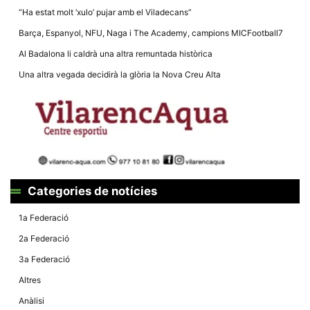
la funcionalitat
“Ha estat molt ‘xulo’ pujar amb el Viladecans”
i la seva
estructura.
Barça, Espanyol, NFU, Naga i The Academy, campions MICFootball7
Al Badalona li caldrà una altra remuntada històrica
Experiència
Una altra vegada decidirà la glòria la Nova Creu Alta
d'usuari
Alguns
components
tècnics del
nostre lloc web
emmagatzemen
dades en el seu
dispositiu que
permeten que el
lloc funcioni tan
bé com sigui
Categories de notícies
possible. Si
rebutja
aquestes
1a Federació
cookies
algunes
2a Federació
funcionalitats
desapareixeran
3a Federació
del lloc web.
Altres
Anàlisi