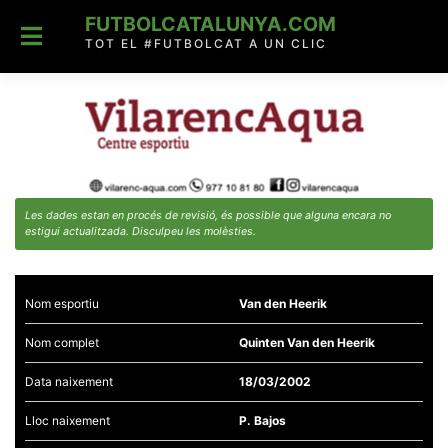
Skip
FUTBOLCATALUNYA.COM
to
content
TOT EL #FUTBOLCAT A UN CLIC
Les dades estan en procés de revisió, és possible que alguna encara no
estigui actualitzada. Disculpeu les molèsties.
Nom esportiu
Van den Heerik
Nom complet
Quinten Van den Heerik
Data naixement
18/03/2002
Lloc naixement
P. Bajos