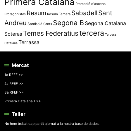
Primera Catalana
Promoció d'ascens
Resum
Sabadell
Sant
Protagonistes
Resum Tercera
Segona B
Andreu
Segona Catalana
Santboià
Sants
tercera
Temes Federatius
Soteras
Tercera
Terrassa
Catalana
Mercat
1a RFEF >>
2a RFEF >>
3a RFEF >>
Primera Catalana 1 >>
Taller
No hem trobat cap partit ajornat a la nostra base de dades.