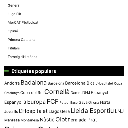
General
Lliga Elit
MerCAT #futbolcat
Opinió
Primera Catalana
Titulars
Torneig d’Històrics
Etiquetes populars
Badalona
Andorra
Barcelona B
Barcelona
CE L'Hospitalet
Copa
Cornellà
Espanyol
Copa del Rei
Damm
DHJ
Catalunya
FCF
Europa
Espanyol B
Horta
Gavà
Girona
Futbol Base
Lleida Esportiu
L'Hospitalet
LNJ
Llagostera
Juvenils
Olot
Nàstic
Prat
Peralada
Manresa
Montañesa