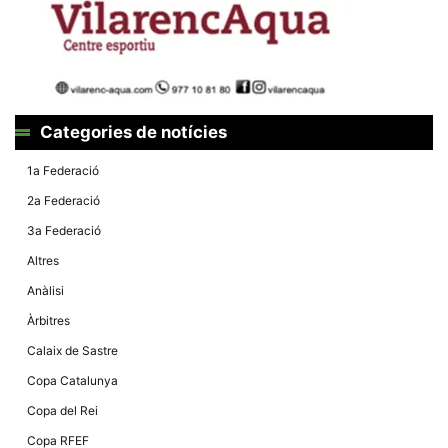
la funcionalitat
i la seva
estructura.
Experiència
d'usuari
Categories de notícies
Alguns
components
tècnics del
1a Federació
nostre lloc web
emmagatzemen
2a Federació
dades en el seu
dispositiu que
3a Federació
permeten que el
lloc funcioni tan
Altres
bé com sigui
possible. Si
Anàlisi
rebutja
aquestes
Àrbitres
cookies
algunes
Calaix de Sastre
funcionalitats
desapareixeran
Copa Catalunya
del lloc web.
Copa del Rei
Copa RFEF