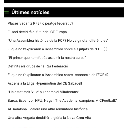
Últimes notícies
Places vacants RFEF o peatge federatiu?
El soci decidirà el futur del CE Europa
Necessàries
Aquestes
“Una Assemblea històrica de la FCF? No vaig notar diferències”
cookies no
són
El que no t’explicaran a l’Assemblea sobre els jutjats de l’FCF (II)
opcionals,
són
“El primer que hem fet és assumir la nostra culpa”
necessàries
per al
Definits els grups de 1a i 2a Federació
funcionament
tècnic de la
El que no t’explicaran a l’Assemblea sobre l’economia de l’FCF (I)
web.
Ascens a la Lliga Hypermotion del CE Sabadell
“Ha estat molt ‘xulo’ pujar amb el Viladecans”
Estadístiques
Recopilem
Barça, Espanyol, NFU, Naga i The Academy, campions MICFootball7
dades
estadístiques
Al Badalona li caldrà una altra remuntada històrica
de manera
anònima d'ús
Una altra vegada decidirà la glòria la Nova Creu Alta
del lloc web
per a millorar