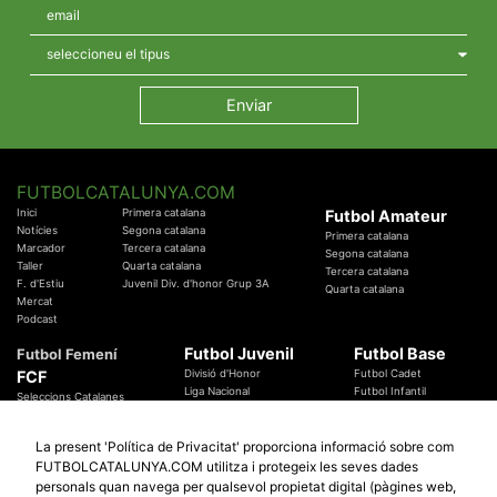
FUTBOLCATALUNYA.COM
Inici
Primera catalana
Futbol Amateur
Notícies
Segona catalana
Primera catalana
Marcador
Tercera catalana
Segona catalana
Taller
Quarta catalana
Tercera catalana
F. d'Estiu
Juvenil Div. d'honor Grup 3A
Quarta catalana
Mercat
Podcast
Futbol Juvenil
Futbol Base
Futbol Femení
FCF
Divisió d'Honor
Futbol Cadet
Liga Nacional
Futbol Infantil
Seleccions Catalanes
Territorials
Futbol Aleví
Entrenadors
Futbol Prebenjamí
Àrbitres
La present 'Política de Privacitat' proporciona informació sobre com
Temes Federatius
FUTBOLCATALUNYA.COM utilitza i protegeix les seves dades
Futbol Catalunya
Especials
personals quan navega per qualsevol propietat digital (pàgines web,