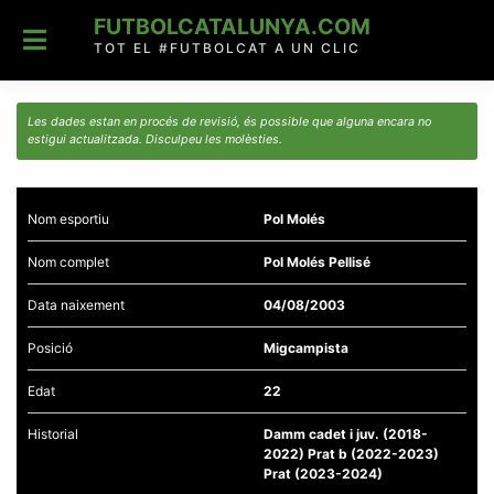
Skip
FUTBOLCATALUNYA.COM
to
content
TOT EL #FUTBOLCAT A UN CLIC
Les dades estan en procés de revisió, és possible que alguna encara no
estigui actualitzada. Disculpeu les molèsties.
Nom esportiu
Pol Molés
Nom complet
Pol Molés Pellisé
Data naixement
04/08/2003
Posició
Migcampista
Edat
22
Historial
Damm cadet i juv. (2018-
2022) Prat b (2022-2023)
Prat (2023-2024)