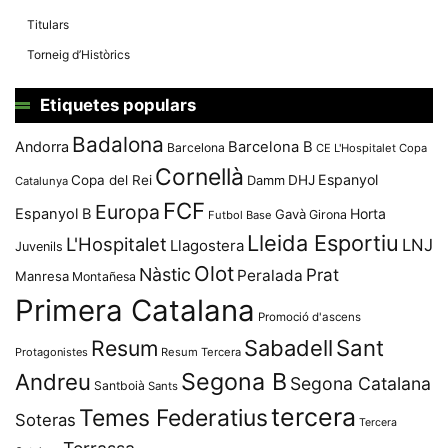
Titulars
Torneig d’Històrics
Etiquetes populars
Badalona
Andorra
Barcelona B
Barcelona
CE L'Hospitalet
Copa
Cornellà
Espanyol
Copa del Rei
Damm
DHJ
Catalunya
FCF
Europa
Espanyol B
Horta
Gavà
Girona
Futbol Base
Lleida Esportiu
L'Hospitalet
LNJ
Llagostera
Juvenils
Olot
Nàstic
Prat
Peralada
Manresa
Montañesa
Primera Catalana
Promoció d'ascens
Resum
Sabadell
Sant
Protagonistes
Resum Tercera
Segona B
Andreu
Segona Catalana
Santboià
Sants
tercera
Temes Federatius
Soteras
Tercera