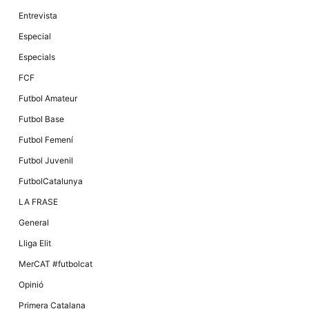
Màrqueting
En compartir
Entrevista
els teus
interessos i
Especial
comportament
mentre
Especials
navegues pel
nostre lloc
FCF
web
incrementes
Futbol Amateur
la possibilitat
de mirar
Futbol Base
només
anuncis,
Futbol Femení
ofertes i
contingut
Futbol Juvenil
personalitzat.
FutbolCatalunya
LA FRASE
General
Lliga Elit
MerCAT #futbolcat
Opinió
Primera Catalana