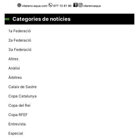
Màrqueting
En compartir
els teus
interessos i
Categories de notícies
comportament
mentre
navegues pel
1a Federació
nostre lloc
web
2a Federació
incrementes
la possibilitat
3a Federació
de mirar
només
Altres
anuncis,
ofertes i
Anàlisi
contingut
personalitzat.
Àrbitres
Calaix de Sastre
Copa Catalunya
Copa del Rei
Copa RFEF
Entrevista
Especial