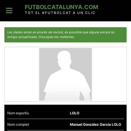
Skip
FUTBOLCATALUNYA.COM
to
content
TOT EL #FUTBOLCAT A UN CLIC
Les dades estan en procés de revisió, és possible que alguna encara no
estigui actualitzada. Disculpeu les molèsties.
Nom esportiu
LOLO
Nom complet
Manuel González García LOLO