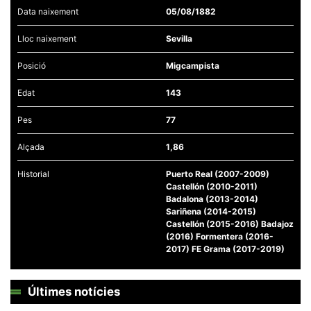
Data naixement
05/08/1882
Lloc naixement
Sevilla
Posició
Migcampista
Necessàries
Edat
143
Aquestes
cookies no
són
Pes
77
opcionals,
són
Alçada
1,86
necessàries
per al
funcionament
Historial
Puerto Real (2007-2009)
tècnic de la
Castellón (2010-2011)
web.
Badalona (2013-2014)
Sariñena (2014-2015)
Castellón (2015-2016) Badajoz
Estadístiques
(2016) Formentera (2016-
Recopilem
2017) FE Grama (2017-2019)
dades
estadístiques
de manera
anònima d'ús
Últimes notícies
del lloc web
per a millorar