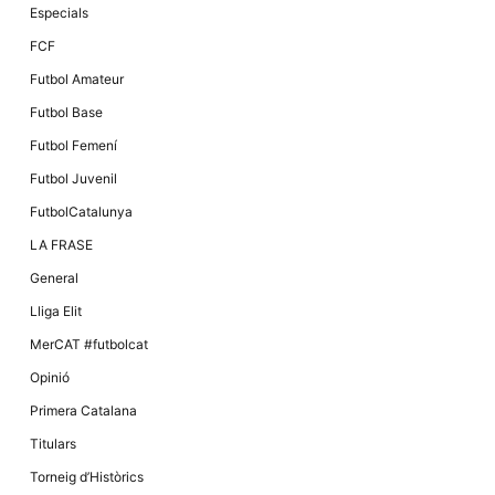
Especials
FCF
Futbol Amateur
Futbol Base
Futbol Femení
Futbol Juvenil
FutbolCatalunya
LA FRASE
General
Lliga Elit
MerCAT #futbolcat
Opinió
Primera Catalana
Titulars
Torneig d’Històrics