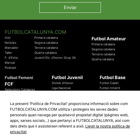
FUTBOLCATALUNYA.COM
Inici
Primera catalana
Futbol Amateur
Notícies
Segona catalana
Primera catalana
Marcador
Tercera catalana
Segona catalana
Taller
Quarta catalana
Tercera catalana
F. d'Estiu
Juvenil Div. d'honor Grup 3A
Quarta catalana
Mercat
Podcast
Futbol Juvenil
Futbol Base
Futbol Femení
FCF
Divisió d'Honor
Futbol Cadet
Liga Nacional
Futbol Infantil
Seleccions Catalanes
Territorials
Futbol Aleví
Entrenadors
Futbol Prebenjamí
Àrbitres
La present 'Política de Privacitat' proporciona informació sobre com
Temes Federatius
FUTBOLCATALUNYA.COM utilitza i protegeix les seves dades
Futbol Catalunya
Especials
personals quan navega per qualsevol propietat digital (pàgines web,
Promocions
apps, xarxes socials…) que pertanyi a FUTBOLCATALUNYA, així com
Copa Catalunya Absoluta 2019
Sortejos
Copa del Rei 2019 - 2020
dels drets que li assisteixen referent a això.
Llegir la nostra política de
Participació
Copa RFEF 2019 - 2020
privacitat
Copa Catalunya Amateur 2019