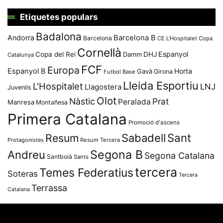
Etiquetes populars
Badalona
Andorra
Barcelona B
Barcelona
CE L'Hospitalet
Copa
Cornellà
Espanyol
Copa del Rei
Damm
DHJ
Catalunya
FCF
Europa
Espanyol B
Horta
Gavà
Girona
Futbol Base
Lleida Esportiu
L'Hospitalet
LNJ
Llagostera
Juvenils
Olot
Nàstic
Prat
Peralada
Manresa
Montañesa
Primera Catalana
Promoció d'ascens
Resum
Sabadell
Sant
Protagonistes
Resum Tercera
Segona B
Andreu
Segona Catalana
Santboià
Sants
tercera
Temes Federatius
Soteras
Tercera
Terrassa
Catalana