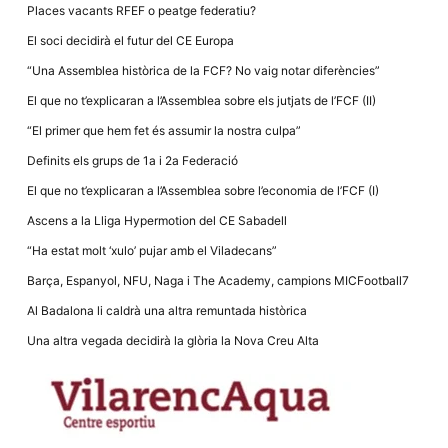
la funcionalitat
Places vacants RFEF o peatge federatiu?
i la seva
estructura.
El soci decidirà el futur del CE Europa
“Una Assemblea històrica de la FCF? No vaig notar diferències”
Experiència
El que no t’explicaran a l’Assemblea sobre els jutjats de l’FCF (II)
d'usuari
“El primer que hem fet és assumir la nostra culpa”
Alguns
components
Definits els grups de 1a i 2a Federació
tècnics del
nostre lloc web
El que no t’explicaran a l’Assemblea sobre l’economia de l’FCF (I)
emmagatzemen
dades en el seu
Ascens a la Lliga Hypermotion del CE Sabadell
dispositiu que
permeten que el
“Ha estat molt ‘xulo’ pujar amb el Viladecans”
lloc funcioni tan
bé com sigui
Barça, Espanyol, NFU, Naga i The Academy, campions MICFootball7
possible. Si
rebutja
Al Badalona li caldrà una altra remuntada històrica
aquestes
cookies
Una altra vegada decidirà la glòria la Nova Creu Alta
algunes
funcionalitats
desapareixeran
del lloc web.