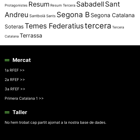
Resum
Sabadell
Sant
Protagonistes
Resum Tercera
Segona B
Andreu
Segona Catalana
Santboià
Sants
tercera
Temes Federatius
Soteras
Tercera
Terrassa
Catalana
Mercat
1a RFEF >>
2a RFEF >>
3a RFEF >>
Primera Catalana 1 >>
Taller
No hem trobat cap partit ajornat a la nostra base de dades.