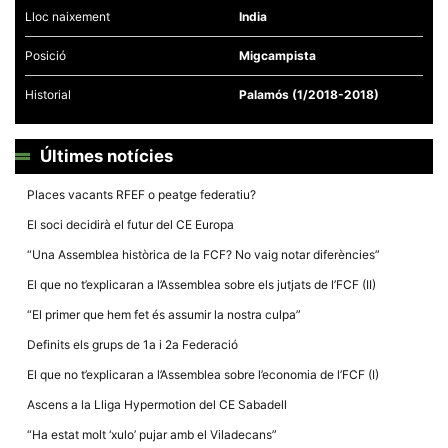
Lloc naixement
India
Posició
Migcampista
Historial
Palamós (1/2018-2018)
Necessàries
Aquestes
cookies no
Últimes notícies
són
opcionals,
Places vacants RFEF o peatge federatiu?
són
necessàries
El soci decidirà el futur del CE Europa
per al
funcionament
“Una Assemblea històrica de la FCF? No vaig notar diferències”
tècnic de la
web.
El que no t’explicaran a l’Assemblea sobre els jutjats de l’FCF (II)
“El primer que hem fet és assumir la nostra culpa”
Estadístiques
Definits els grups de 1a i 2a Federació
Recopilem
dades
El que no t’explicaran a l’Assemblea sobre l’economia de l’FCF (I)
estadístiques
de manera
Ascens a la Lliga Hypermotion del CE Sabadell
anònima d'ús
del lloc web
“Ha estat molt ‘xulo’ pujar amb el Viladecans”
per a millorar