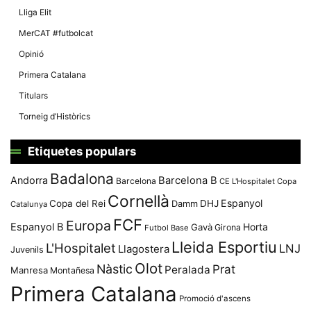
Lliga Elit
MerCAT #futbolcat
Opinió
Primera Catalana
Titulars
Torneig d’Històrics
Etiquetes populars
Badalona
Andorra
Barcelona B
Barcelona
CE L'Hospitalet
Copa
Cornellà
Espanyol
Copa del Rei
Damm
DHJ
Catalunya
FCF
Europa
Espanyol B
Horta
Gavà
Girona
Futbol Base
Lleida Esportiu
L'Hospitalet
LNJ
Llagostera
Juvenils
Olot
Nàstic
Prat
Peralada
Manresa
Montañesa
Primera Catalana
Promoció d'ascens