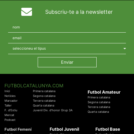
Subscriu-te a la newsletter
FUTBOLCATALUNYA.COM
Inici
Primera catalana
Futbol Amateur
Notícies
Segona catalana
Primera catalana
Marcador
Tercera catalana
Segona catalana
Taller
Quarta catalana
Tercera catalana
F. d'Estiu
Juvenil Div. d'honor Grup 3A
Quarta catalana
Mercat
Podcast
Futbol Juvenil
Futbol Base
Futbol Femení