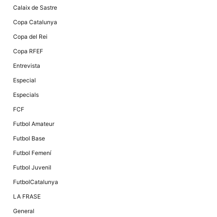
Màrqueting
Calaix de Sastre
En compartir
els teus
Copa Catalunya
interessos i
comportament
Copa del Rei
mentre
navegues pel
Copa RFEF
nostre lloc
web
Entrevista
incrementes
la possibilitat
Especial
de mirar
només
Especials
anuncis,
ofertes i
FCF
contingut
personalitzat.
Futbol Amateur
Futbol Base
Futbol Femení
Futbol Juvenil
FutbolCatalunya
LA FRASE
General