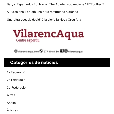
la funcionalitat
Barça, Espanyol, NFU, Naga i The Academy, campions MICFootball7
i la seva
estructura.
Al Badalona li caldrà una altra remuntada històrica
Una altra vegada decidirà la glòria la Nova Creu Alta
Experiència
d'usuari
Alguns
components
tècnics del
nostre lloc web
emmagatzemen
dades en el seu
dispositiu que
permeten que el
Categories de notícies
lloc funcioni tan
bé com sigui
possible. Si
1a Federació
rebutja
aquestes
2a Federació
cookies
algunes
3a Federació
funcionalitats
desapareixeran
Altres
del lloc web.
Anàlisi
Àrbitres