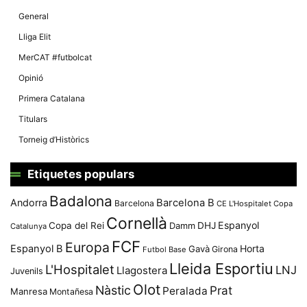
General
Lliga Elit
MerCAT #futbolcat
Opinió
Primera Catalana
Titulars
Torneig d’Històrics
Etiquetes populars
Badalona
Andorra
Barcelona B
Barcelona
CE L'Hospitalet
Copa
Cornellà
Espanyol
Copa del Rei
Damm
DHJ
Catalunya
FCF
Europa
Espanyol B
Horta
Gavà
Girona
Futbol Base
Lleida Esportiu
L'Hospitalet
LNJ
Llagostera
Juvenils
Olot
Nàstic
Prat
Peralada
Manresa
Montañesa