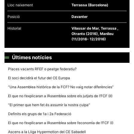
Lloc naixement
Terrassa (Barcelona)
Posició
Davanter
Historial
Vilassar de Mar, Terrassa ,
Otranto (2016), Manlleu
Necessàries
(11/2016- 12/2016)
Aquestes
cookies no
són
opcionals,
Últimes notícies
són
necessàries
per al
Places vacants RFEF o peatge federatiu?
funcionament
tècnic de la
El soci decidirà el futur del CE Europa
web.
“Una Assemblea històrica de la FCF? No vaig notar diferències”
El que no t’explicaran a l’Assemblea sobre els jutjats de l’FCF (II)
Estadístiques
“El primer que hem fet és assumir la nostra culpa”
Recopilem
dades
Definits els grups de 1a i 2a Federació
estadístiques
de manera
El que no t’explicaran a l’Assemblea sobre l’economia de l’FCF (I)
anònima d'ús
del lloc web
Ascens a la Lliga Hypermotion del CE Sabadell
per a millorar