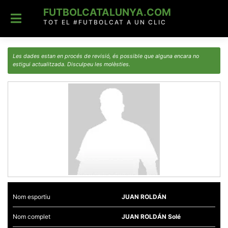
Skip
FUTBOLCATALUNYA.COM
to
content
TOT EL #FUTBOLCAT A UN CLIC
Les dades estan en procés de revisió, és possible que alguna encara no
estigui actualitzada. Disculpeu les molèsties.
Nom esportiu
JUAN ROLDÁN
Nom complet
JUAN ROLDÁN Solé