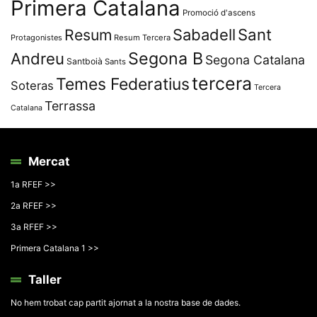
Primera Catalana
Promoció d'ascens
Resum
Sabadell
Sant
Protagonistes
Resum Tercera
Segona B
Andreu
Segona Catalana
Santboià
Sants
tercera
Temes Federatius
Soteras
Tercera
Terrassa
Catalana
Mercat
1a RFEF >>
2a RFEF >>
3a RFEF >>
Primera Catalana 1 >>
Taller
No hem trobat cap partit ajornat a la nostra base de dades.