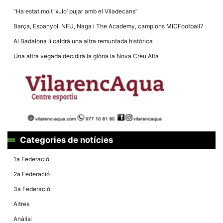
la funcionalitat
“Ha estat molt ‘xulo’ pujar amb el Viladecans”
i la seva
estructura.
Barça, Espanyol, NFU, Naga i The Academy, campions MICFootball7
Al Badalona li caldrà una altra remuntada històrica
Experiència
Una altra vegada decidirà la glòria la Nova Creu Alta
d'usuari
Alguns
components
tècnics del
nostre lloc web
emmagatzemen
dades en el seu
dispositiu que
permeten que el
lloc funcioni tan
bé com sigui
Categories de notícies
possible. Si
rebutja
aquestes
1a Federació
cookies
algunes
2a Federació
funcionalitats
desapareixeran
3a Federació
del lloc web.
Altres
Anàlisi