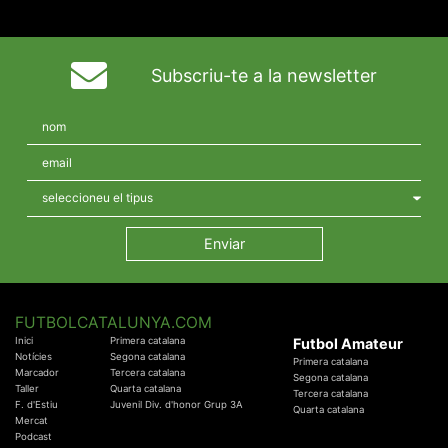
Subscriu-te a la newsletter
FUTBOLCATALUNYA.COM
Inici
Primera catalana
Futbol Amateur
Notícies
Segona catalana
Primera catalana
Marcador
Tercera catalana
Segona catalana
Taller
Quarta catalana
Tercera catalana
F. d'Estiu
Juvenil Div. d'honor Grup 3A
Quarta catalana
Mercat
Podcast