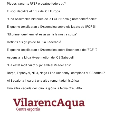
la funcionalitat
Places vacants RFEF o peatge federatiu?
i la seva
estructura.
El soci decidirà el futur del CE Europa
“Una Assemblea històrica de la FCF? No vaig notar diferències”
Experiència
El que no t’explicaran a l’Assemblea sobre els jutjats de l’FCF (II)
d'usuari
Alguns
“El primer que hem fet és assumir la nostra culpa”
components
tècnics del
Definits els grups de 1a i 2a Federació
nostre lloc web
emmagatzemen
El que no t’explicaran a l’Assemblea sobre l’economia de l’FCF (I)
dades en el seu
dispositiu que
Ascens a la Lliga Hypermotion del CE Sabadell
permeten que el
lloc funcioni tan
“Ha estat molt ‘xulo’ pujar amb el Viladecans”
bé com sigui
possible. Si
Barça, Espanyol, NFU, Naga i The Academy, campions MICFootball7
rebutja
aquestes
Al Badalona li caldrà una altra remuntada històrica
cookies
algunes
Una altra vegada decidirà la glòria la Nova Creu Alta
funcionalitats
desapareixeran
del lloc web.