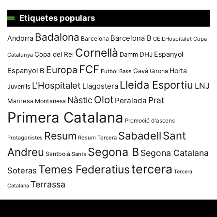
Etiquetes populars
Badalona
Andorra
Barcelona B
Barcelona
CE L'Hospitalet
Copa
Cornellà
Espanyol
Copa del Rei
Damm
DHJ
Catalunya
FCF
Europa
Espanyol B
Horta
Gavà
Girona
Futbol Base
Lleida Esportiu
L'Hospitalet
LNJ
Llagostera
Juvenils
Olot
Nàstic
Prat
Peralada
Manresa
Montañesa
Primera Catalana
Promoció d'ascens
Resum
Sabadell
Sant
Protagonistes
Resum Tercera
Segona B
Andreu
Segona Catalana
Santboià
Sants
tercera
Temes Federatius
Soteras
Tercera
Terrassa
Catalana