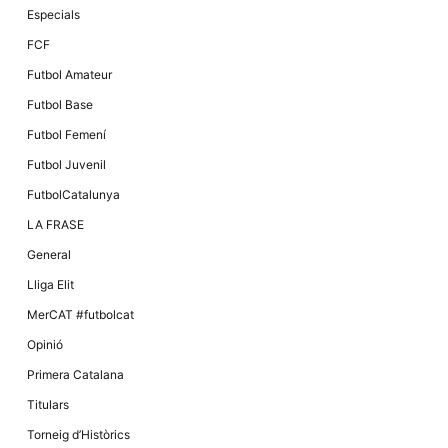
Especials
FCF
Futbol Amateur
Futbol Base
Futbol Femení
Futbol Juvenil
FutbolCatalunya
LA FRASE
General
Lliga Elit
MerCAT #futbolcat
Opinió
Primera Catalana
Titulars
Torneig d’Històrics