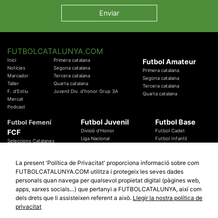
FUTBOLCATALUNYA.COM
Inici
Primera catalana
Futbol Amateur
Notícies
Segona catalana
Primera catalana
Marcador
Tercera catalana
Segona catalana
Taller
Quarta catalana
Tercera catalana
F. d'Estiu
Juvenil Div. d'honor Grup 3A
Quarta catalana
Mercat
Podcast
Futbol Juvenil
Futbol Base
Futbol Femení
FCF
Divisió d'Honor
Futbol Cadet
Liga Nacional
Futbol Infantil
Seleccions Catalanes
Territorials
Futbol Aleví
Entrenadors
Futbol Prebenjamí
Àrbitres
La present 'Política de Privacitat' proporciona informació sobre com
Temes Federatius
FUTBOLCATALUNYA.COM utilitza i protegeix les seves dades
Futbol Catalunya
Especials
personals quan navega per qualsevol propietat digital (pàgines web,
Promocions
apps, xarxes socials…) que pertanyi a FUTBOLCATALUNYA, així com
Copa Catalunya Absoluta 2019
Sortejos
Copa del Rei 2019 - 2020
dels drets que li assisteixen referent a això.
Llegir la nostra política de
Participació
Copa RFEF 2019 - 2020
privacitat
Copa Catalunya Amateur 2019