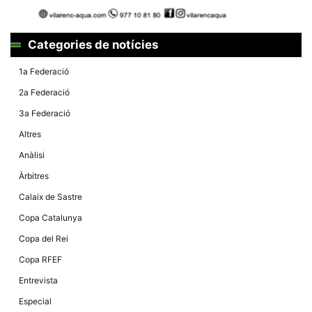
Màrqueting
En compartir
els teus
interessos i
Categories de notícies
comportament
mentre
navegues pel
1a Federació
nostre lloc
web
2a Federació
incrementes
la possibilitat
3a Federació
de mirar
només
Altres
anuncis,
ofertes i
Anàlisi
contingut
personalitzat.
Àrbitres
Calaix de Sastre
Copa Catalunya
Copa del Rei
Copa RFEF
Entrevista
Especial