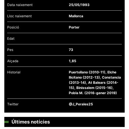
Data naixement
25/05/1993
Lloc naixement
Mallorca
Posició
Porter
Necessàries
Edat
Aquestes
cookies no
són
Pes
73
opcionals,
són
Alçada
1,85
necessàries
per al
funcionament
Historial
Puertollano (2010-11), Elche
tècnic de la
Ilicitano (2012-13), Constancia
web.
(2013-14), At Balears (2014-
15), Binissalem (2015-16),
Pobla M. (2016-gener 2019)
Estadístiques
Recopilem
Twitter
@J_Perales25
dades
estadístiques
de manera
anònima d'ús
Últimes notícies
del lloc web
per a millorar