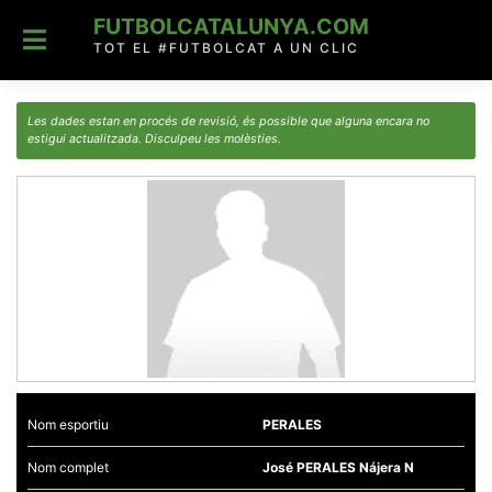
Skip
FUTBOLCATALUNYA.COM
to
content
TOT EL #FUTBOLCAT A UN CLIC
Les dades estan en procés de revisió, és possible que alguna encara no
estigui actualitzada. Disculpeu les molèsties.
Nom esportiu
PERALES
Nom complet
José PERALES Nájera N