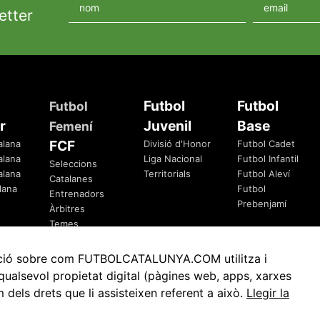
etter
Futbol
Futbol
Futbol
r
Juvenil
Base
Femení
FCF
alana
Divisió d'Honor
Futbol Cadet
alana
Liga Nacional
Futbol Infantil
Seleccions
alana
Territorials
Futbol Aleví
Catalanes
lana
Futbol
Entrenadors
Prebenjamí
Àrbitres
Temes
Federatius
rmació sobre com FUTBOLCATALUNYA.COM utilitza i
ualsevol propietat digital (pàgines web, apps, xarxes
ls drets que li assisteixen referent a això.
Llegir la
Avis Legal
Política de Privacitat
Política de Cookies