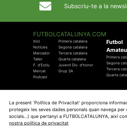
Subscriu-te a la newsl
FUTBOLCATALUNYA.COM
Futbol
Inici
Primera catalana
Notícies
Segona catalana
Amateu
Marcador
Tercera catalana
Primera cat
Taller
Quarta catalana
Segona cat
F. d'Estiu
Juvenil Div. d'honor
Tercera cat
Mercat
Grup 3A
Quarta cata
Podcast
La present 'Política de Privacitat' proporciona info
protegeix les seves dades personals quan navega per q
socials…) que pertanyi a FUTBOLCATALUNYA, així com de
© 2010 - 2026
FutbolCatalunya.com
nostra política de privacitat