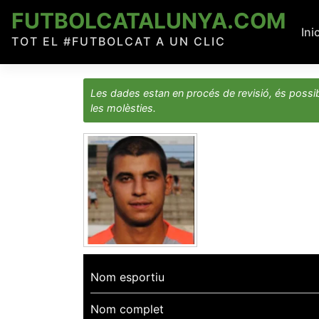
Skip
FUTBOLCATALUNYA.COM
to
Ini
TOT EL #FUTBOLCAT A UN CLIC
content
Les dades estan en procés de revisió, és possib
les molèsties.
Nom esportiu
Nom complet