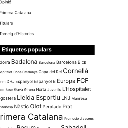
Opinió
Primera Catalana
Titulars
Torneig d’Històrics
Etiquetes populars
Badalona
dorra
Barcelona B
Barcelona
CE
Cornellà
Copa del Rei
ospitalet
Copa Catalunya
FCF
Europa
Espanyol
Espanyol B
mm
DHJ
L'Hospitalet
Horta
Gavà
Girona
Juvenils
bol Base
Lleida Esportiu
LNJ
agostera
Manresa
Olot
Nàstic
Prat
Peralada
ntañesa
rimera Catalana
Promoció d'ascens
Resum
Sabadell