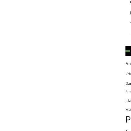
mentre
navegues pel
nostre lloc
web
incrementes la
possibilitat de
mirar només
anuncis,
ofertes i
contingut
personalitzat.
An
L'H
Da
Fut
Ll
Mo
P