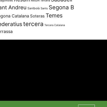
tagonistes
Resum Tercera
Segona B
ant Andreu
Santboià
Sants
Temes
gona Catalana
Soteras
tercera
ederatius
Tercera Catalana
rrassa