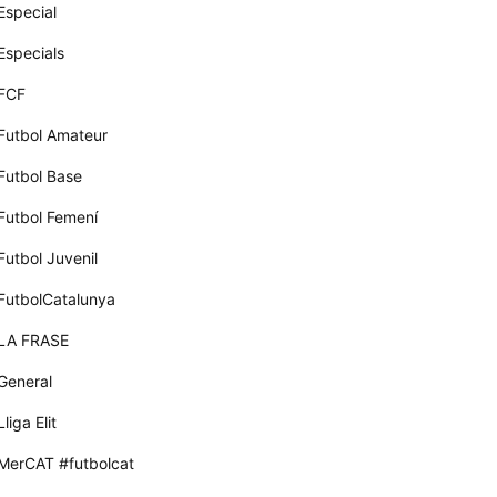
Especial
Especials
FCF
Futbol Amateur
Futbol Base
Futbol Femení
Futbol Juvenil
FutbolCatalunya
LA FRASE
General
Lliga Elit
MerCAT #futbolcat