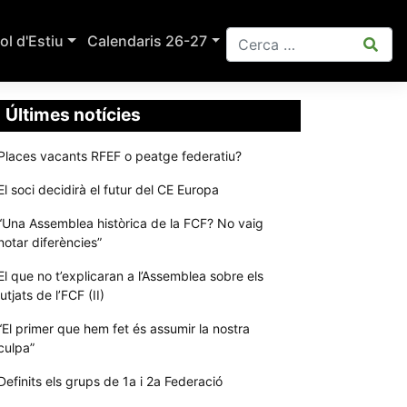
ol d'Estiu
Calendaris 26-27
Últimes notícies
Places vacants RFEF o peatge federatiu?
El soci decidirà el futur del CE Europa
“Una Assemblea històrica de la FCF? No vaig
notar diferències”
El que no t’explicaran a l’Assemblea sobre els
jutjats de l’FCF (II)
“El primer que hem fet és assumir la nostra
culpa”
Definits els grups de 1a i 2a Federació