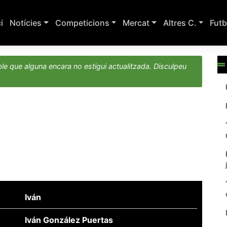
ci
Notícies
Competicions
Mercat
Altres C.
Futb
le que alguna encara no estigui actualitzada. Disculpeu
Iván
Iván González Puertas