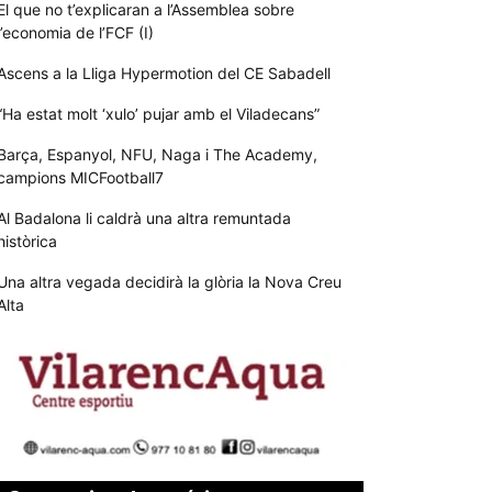
El que no t’explicaran a l’Assemblea sobre
l’economia de l’FCF (I)
Ascens a la Lliga Hypermotion del CE Sabadell
“Ha estat molt ‘xulo’ pujar amb el Viladecans”
Barça, Espanyol, NFU, Naga i The Academy,
campions MICFootball7
Al Badalona li caldrà una altra remuntada
històrica
Una altra vegada decidirà la glòria la Nova Creu
Alta