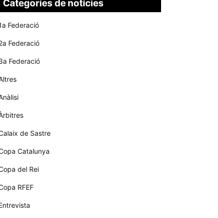
Categories de notícies
1a Federació
2a Federació
3a Federació
Altres
Anàlisi
Àrbitres
Calaix de Sastre
Copa Catalunya
Copa del Rei
Copa RFEF
Entrevista