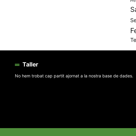
Pro
S
Se
F
Te
Taller
No hem trobat cap partit ajornat a la nostra base de dades.