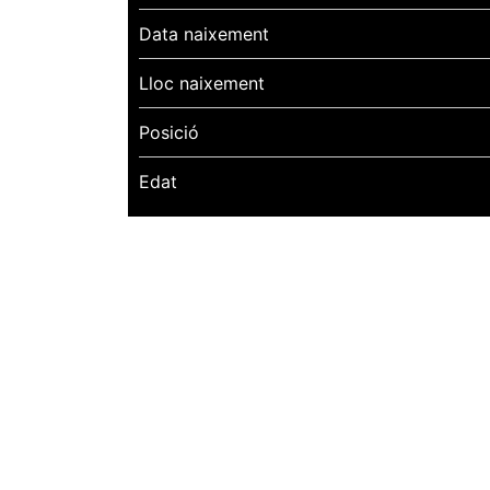
Data naixement
Lloc naixement
Posició
Edat