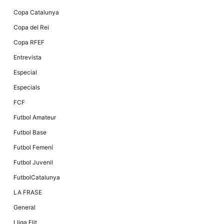
Màrqueting
En compartir
Copa Catalunya
els teus
interessos i
Copa del Rei
comportament
mentre
Copa RFEF
navegues pel
nostre lloc
Entrevista
web
incrementes
Especial
la possibilitat
de mirar
Especials
només
anuncis,
FCF
ofertes i
contingut
Futbol Amateur
personalitzat.
Futbol Base
Futbol Femení
Futbol Juvenil
FutbolCatalunya
LA FRASE
General
Lliga Elit