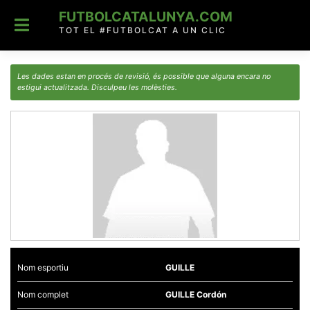
Skip
FUTBOLCATALUNYA.COM
to
content
TOT EL #FUTBOLCAT A UN CLIC
Les dades estan en procés de revisió, és possible que alguna encara no
estigui actualitzada. Disculpeu les molèsties.
Nom esportiu
GUILLE
Nom complet
GUILLE Cordón