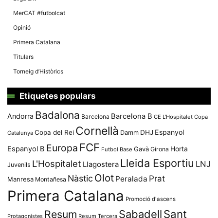
MerCAT #futbolcat
Opinió
Primera Catalana
Titulars
Torneig d’Històrics
Etiquetes populars
Badalona
Andorra
Barcelona B
Barcelona
CE L'Hospitalet
Copa
Cornellà
Espanyol
Copa del Rei
Damm
DHJ
Catalunya
FCF
Europa
Espanyol B
Horta
Gavà
Girona
Futbol Base
Lleida Esportiu
L'Hospitalet
LNJ
Llagostera
Juvenils
Olot
Nàstic
Prat
Peralada
Manresa
Montañesa
Primera Catalana
Promoció d'ascens
Resum
Sabadell
Sant
Protagonistes
Resum Tercera