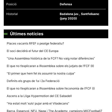
Posició
Defensa
Historial
Badalona juv., Santfeliuenc
(juny 2020)
Necessàries
Últimes notícies
Aquestes
cookies no
són
Places vacants RFEF o peatge federatiu?
opcionals,
són
El soci decidirà el futur del CE Europa
necessàries
per al
“Una Assemblea històrica de la FCF? No vaig notar diferències”
funcionament
tècnic de la
El que no t’explicaran a l’Assemblea sobre els jutjats de l’FCF (II)
web.
“El primer que hem fet és assumir la nostra culpa”
Definits els grups de 1a i 2a Federació
Estadístiques
Recopilem
El que no t’explicaran a l’Assemblea sobre l’economia de l’FCF (I)
dades
estadístiques
Ascens a la Lliga Hypermotion del CE Sabadell
de manera
anònima d'ús
“Ha estat molt ‘xulo’ pujar amb el Viladecans”
del lloc web
per a millorar
Barça, Espanyol, NFU, Naga i The Academy, campions MICFootball7