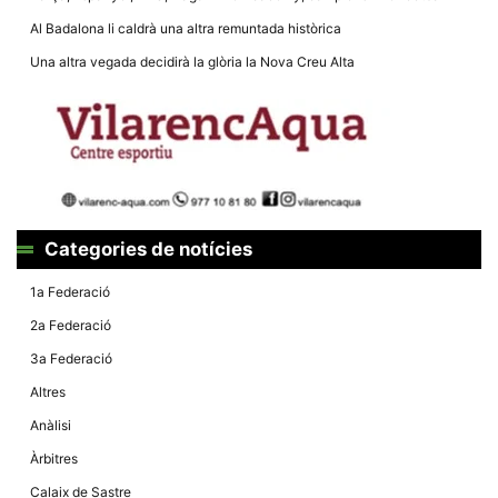
la funcionalitat
i la seva
Al Badalona li caldrà una altra remuntada històrica
estructura.
Una altra vegada decidirà la glòria la Nova Creu Alta
Experiència
d'usuari
Alguns
components
tècnics del
nostre lloc web
emmagatzemen
dades en el seu
Categories de notícies
dispositiu que
permeten que el
lloc funcioni tan
1a Federació
bé com sigui
possible. Si
2a Federació
rebutja
aquestes
3a Federació
cookies
algunes
Altres
funcionalitats
desapareixeran
Anàlisi
del lloc web.
Àrbitres
Calaix de Sastre