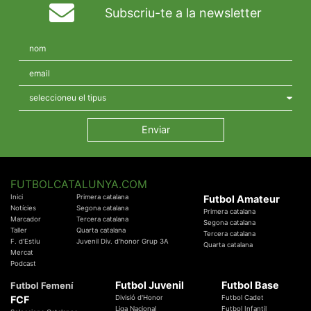
Subscriu-te a la newsletter
FUTBOLCATALUNYA.COM
Inici
Primera catalana
Futbol Amateur
Notícies
Segona catalana
Primera catalana
Marcador
Tercera catalana
Segona catalana
Taller
Quarta catalana
Tercera catalana
F. d'Estiu
Juvenil Div. d'honor Grup 3A
Quarta catalana
Mercat
Podcast
Futbol Juvenil
Futbol Base
Futbol Femení
FCF
Divisió d'Honor
Futbol Cadet
Liga Nacional
Futbol Infantil