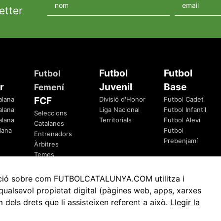
etter
Futbol
Futbol
Futbol
r
Juvenil
Base
Femení
FCF
alana
Divisió d'Honor
Futbol Cadet
alana
Liga Nacional
Futbol Infantil
Seleccions
alana
Territorials
Futbol Aleví
Catalanes
lana
Futbol
Entrenadors
Prebenjamí
Àrbitres
Temes
Federatius
rmació sobre com FUTBOLCATALUNYA.COM utilitza i
ualsevol propietat digital (pàgines web, apps, xarxes
ls drets que li assisteixen referent a això.
Llegir la
Avis Legal
Política de Privacitat
Política de Cookies