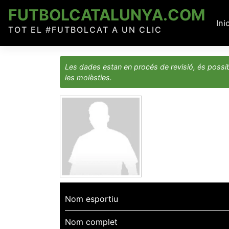
Skip
FUTBOLCATALUNYA.COM
to
Ini
TOT EL #FUTBOLCAT A UN CLIC
content
Les dades estan en procés de revisió, és possib
les molèsties.
Nom esportiu
Nom complet