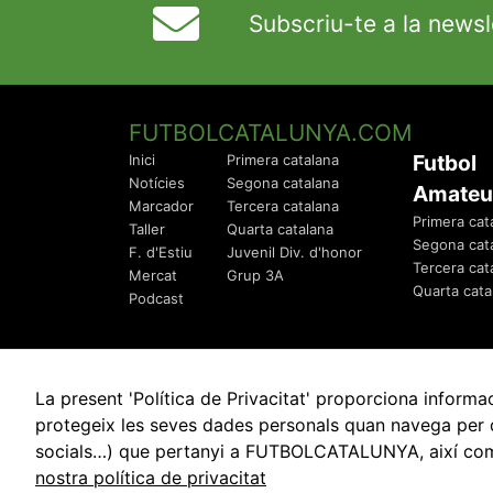
Subscriu-te a la newsl
FUTBOLCATALUNYA.COM
Futbol
Inici
Primera catalana
Notícies
Segona catalana
Amateu
Marcador
Tercera catalana
Primera cat
Taller
Quarta catalana
Segona cat
F. d'Estiu
Juvenil Div. d'honor
Tercera cat
Mercat
Grup 3A
Quarta cata
Podcast
La present 'Política de Privacitat' proporciona info
protegeix les seves dades personals quan navega per q
socials…) que pertanyi a FUTBOLCATALUNYA, així com de
© 2010 - 2026
FutbolCatalunya.com
nostra política de privacitat