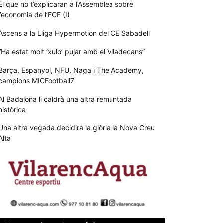
El que no t’explicaran a l’Assemblea sobre
l’economia de l’FCF (I)
Ascens a la Lliga Hypermotion del CE Sabadell
“Ha estat molt ‘xulo’ pujar amb el Viladecans”
Barça, Espanyol, NFU, Naga i The Academy,
campions MICFootball7
Al Badalona li caldrà una altra remuntada
històrica
Una altra vegada decidirà la glòria la Nova Creu
Alta