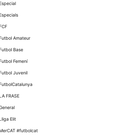
Especial
Especials
FCF
Futbol Amateur
Futbol Base
Futbol Femení
Futbol Juvenil
FutbolCatalunya
LA FRASE
General
Lliga Elit
MerCAT #futbolcat