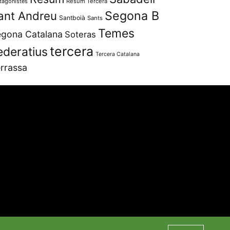
tagonistes
Resum Tercera
Segona B
ant Andreu
Santboià
Sants
Temes
gona Catalana
Soteras
tercera
ederatius
Tercera Catalana
rrassa