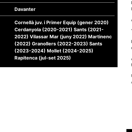
Davanter
Cornellà juv. i Primer Equip (gener 2020)
Cerdanyola (2020-2021) Sants (2021-
2022) Vilassar Mar (juny 2022) Martinenc
(2022) Granollers (2022-2023) Sants
(2023-2024) Mollet (2024-2025)
Rapitenca (jul-set 2025)
Necessàries
Aquestes
cookies no
són
opcionals,
són
necessàries
per al
funcionament
tècnic de la