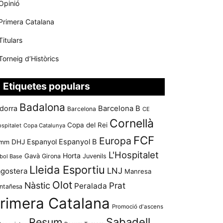
Opinió
Primera Catalana
Titulars
Torneig d’Històrics
Etiquetes populars
Badalona
dorra
Barcelona B
Barcelona
CE
Cornellà
Copa del Rei
ospitalet
Copa Catalunya
FCF
Europa
Espanyol
Espanyol B
mm
DHJ
L'Hospitalet
Horta
Gavà
Girona
Juvenils
bol Base
Lleida Esportiu
LNJ
agostera
Manresa
Olot
Nàstic
Prat
Peralada
ntañesa
rimera Catalana
Promoció d'ascens
Resum
Sabadell