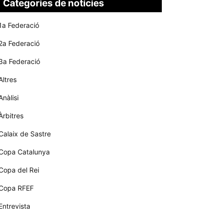
Categories de notícies
1a Federació
2a Federació
3a Federació
Altres
Anàlisi
Àrbitres
Calaix de Sastre
Copa Catalunya
Copa del Rei
Copa RFEF
Entrevista