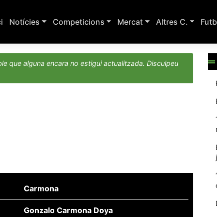
ci
Notícies
Competicions
Mercat
Altres C.
Futb
le que alguna encara no estigui actualitzada. Disculpeu
Carmona
Gonzalo Carmona Doya