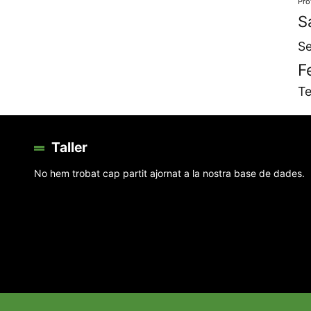
Pro
S
Se
F
Te
Taller
No hem trobat cap partit ajornat a la nostra base de dades.