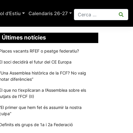
ol d'Estiu
Calendaris 26-27
Últimes notícies
Places vacants RFEF o peatge federatiu?
El soci decidirà el futur del CE Europa
“Una Assemblea històrica de la FCF? No vaig
notar diferències”
El que no t’explicaran a l’Assemblea sobre els
jutjats de l’FCF (II)
“El primer que hem fet és assumir la nostra
culpa”
Definits els grups de 1a i 2a Federació