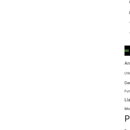
mentre
navegues pel
nostre lloc
web
incrementes la
possibilitat de
mirar només
anuncis,
ofertes i
contingut
personalitzat.
An
L'H
Da
Fut
Ll
Mo
P