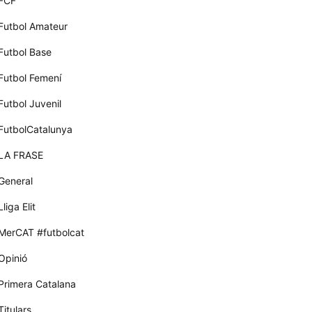
FCF
Futbol Amateur
Futbol Base
Futbol Femení
Futbol Juvenil
FutbolCatalunya
LA FRASE
General
Lliga Elit
MerCAT #futbolcat
Opinió
Primera Catalana
Titulars