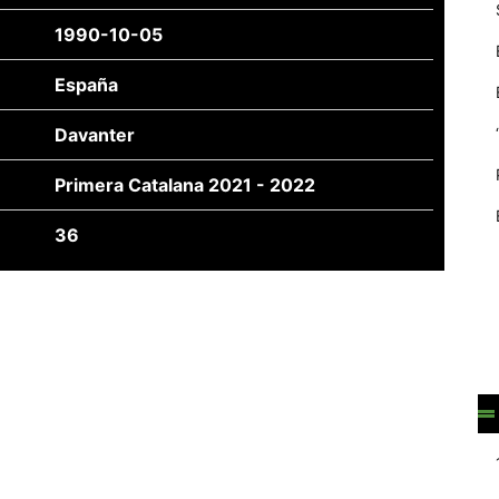
1990-10-05
España
Davanter
Primera Catalana 2021 - 2022
36
Necessàries
Aquestes
cookies no
són
opcionals,
són
necessàries
per al
funcionament
tècnic de la