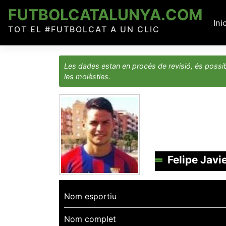
Skip
FUTBOLCATALUNYA.COM
to
Ini
TOT EL #FUTBOLCAT A UN CLIC
content
Les dades estan en procés de revisió, és possib
les molèsties.
Felipe Javi
Nom esportiu
Nom complet