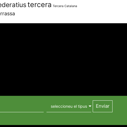
tercera
ederatius
Tercera Catalana
rrassa