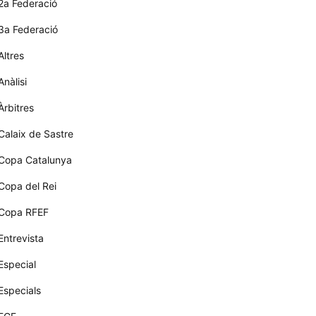
2a Federació
3a Federació
Altres
Anàlisi
Àrbitres
Calaix de Sastre
Copa Catalunya
Copa del Rei
Copa RFEF
Entrevista
Especial
Especials