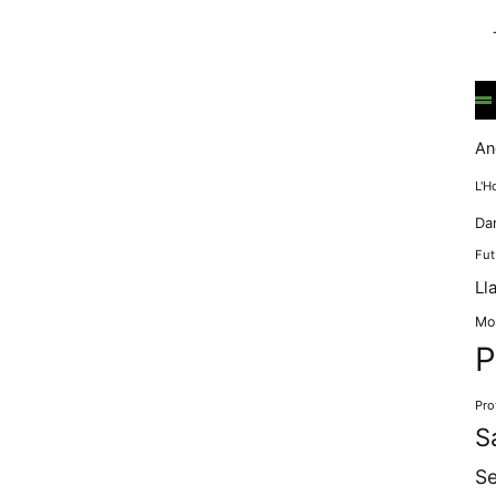
mentre
navegues pel
nostre lloc
web
incrementes la
possibilitat de
mirar només
An
anuncis,
ofertes i
L'H
contingut
Da
personalitzat.
Fut
Ll
Mo
P
Pro
S
Se