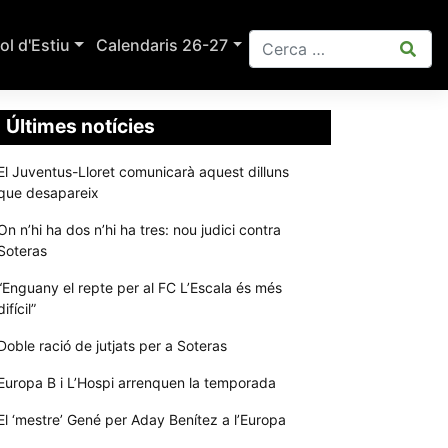
ol d'Estiu
Calendaris 26-27
Últimes notícies
El Juventus-Lloret comunicarà aquest dilluns
que desapareix
On n’hi ha dos n’hi ha tres: nou judici contra
Soteras
“Enguany el repte per al FC L’Escala és més
difícil”
Doble ració de jutjats per a Soteras
Europa B i L’Hospi arrenquen la temporada
El ‘mestre’ Gené per Aday Benítez a l’Europa