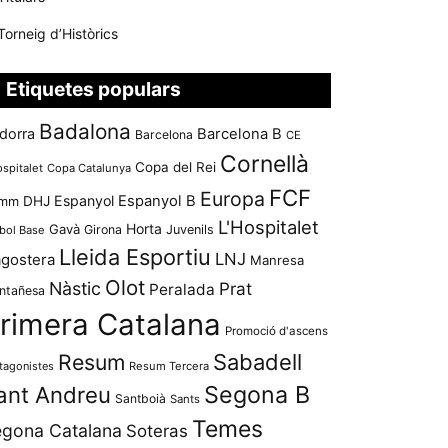
Torneig d’Històrics
Etiquetes populars
Badalona
dorra
Barcelona B
Barcelona
CE
Cornellà
Copa del Rei
ospitalet
Copa Catalunya
FCF
Europa
Espanyol
Espanyol B
mm
DHJ
L'Hospitalet
Horta
Gavà
Girona
Juvenils
bol Base
Lleida Esportiu
LNJ
agostera
Manresa
Olot
Nàstic
Prat
Peralada
ntañesa
rimera Catalana
Promoció d'ascens
Resum
Sabadell
tagonistes
Resum Tercera
Segona B
ant Andreu
Santboià
Sants
Temes
gona Catalana
Soteras