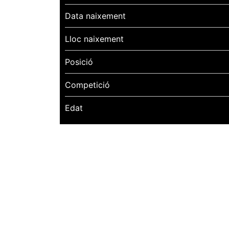
Data naixement
Lloc naixement
Posició
Competició
Edat