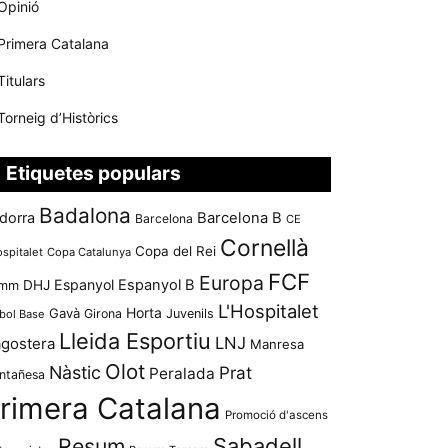
Opinió
Primera Catalana
Titulars
Torneig d’Històrics
Etiquetes populars
Badalona
dorra
Barcelona B
Barcelona
CE
Cornellà
Copa del Rei
ospitalet
Copa Catalunya
FCF
Europa
Espanyol
Espanyol B
mm
DHJ
L'Hospitalet
Horta
Gavà
Girona
Juvenils
bol Base
Lleida Esportiu
LNJ
agostera
Manresa
Olot
Nàstic
Prat
Peralada
ntañesa
rimera Catalana
Promoció d'ascens
Resum
Sabadell