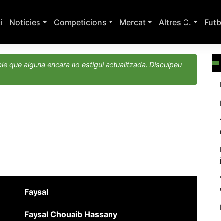
ci
Notícies
Competicions
Mercat
Altres C.
Futb
le que alguna encara no estigui actualitzada. Disculpeu
Faysal
Faysal Chouaib Hassany