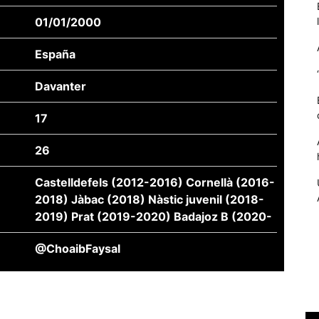
01/01/2000
España
Davanter
17
26
Castelldefels (2012-2016) Cornellà (2016-
Necessàries
2018) Jàbac (2018) Nàstic juvenil (2018-
Aquestes
2019) Prat (2019-2020) Badajoz B (2020-
cookies no
són
opcionals,
@ChoaibFaysal
són
necessàries
per al
funcionament
tècnic de la