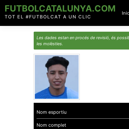
Skip
FUTBOLCATALUNYA.COM
to
Ini
TOT EL #FUTBOLCAT A UN CLIC
content
Les dades estan en procés de revisió, és possib
les molèsties.
Nom esportiu
Nom complet