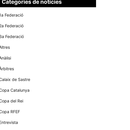
Categories de notícies
1a Federació
2a Federació
3a Federació
Altres
Anàlisi
Àrbitres
Calaix de Sastre
Copa Catalunya
Copa del Rei
Copa RFEF
Entrevista