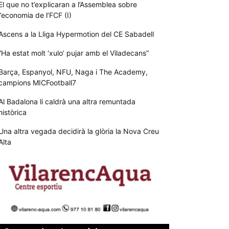
El que no t’explicaran a l’Assemblea sobre
l’economia de l’FCF (I)
Ascens a la Lliga Hypermotion del CE Sabadell
“Ha estat molt ‘xulo’ pujar amb el Viladecans”
Barça, Espanyol, NFU, Naga i The Academy,
campions MICFootball7
Al Badalona li caldrà una altra remuntada
històrica
Una altra vegada decidirà la glòria la Nova Creu
Alta