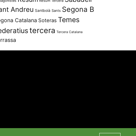
tagonistes
Resum Tercera
Segona B
ant Andreu
Santboià
Sants
Temes
gona Catalana
Soteras
tercera
ederatius
Tercera Catalana
rrassa