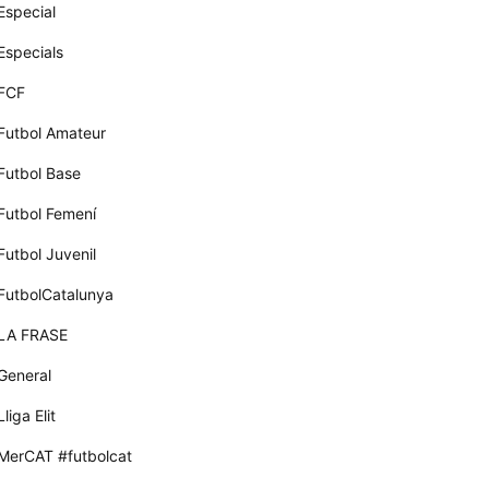
Especial
Especials
FCF
Futbol Amateur
Futbol Base
Futbol Femení
Futbol Juvenil
FutbolCatalunya
LA FRASE
General
Lliga Elit
MerCAT #futbolcat