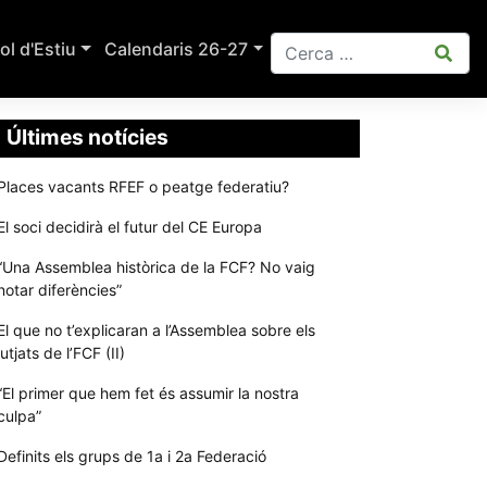
ol d'Estiu
Calendaris 26-27
Últimes notícies
Places vacants RFEF o peatge federatiu?
El soci decidirà el futur del CE Europa
“Una Assemblea històrica de la FCF? No vaig
notar diferències”
El que no t’explicaran a l’Assemblea sobre els
jutjats de l’FCF (II)
“El primer que hem fet és assumir la nostra
culpa”
Definits els grups de 1a i 2a Federació