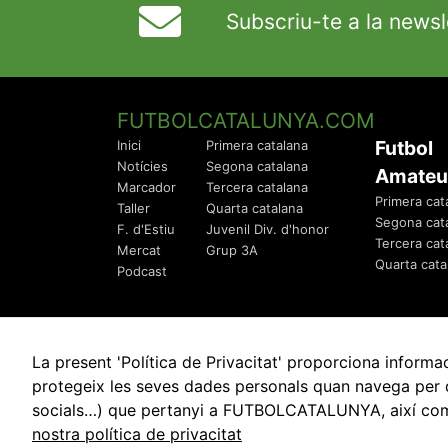
Subscriu-te a la newsl
FUTBOLCATALUNYA.COM
Futbol
Inici
Primera catalana
Notícies
Segona catalana
Amateu
Marcador
Tercera catalana
Primera cat
Taller
Quarta catalana
Segona cat
F. d'Estiu
Juvenil Div. d'honor
Tercera cat
Mercat
Grup 3A
Quarta cata
Podcast
La present 'Política de Privacitat' proporciona info
protegeix les seves dades personals quan navega per q
socials…) que pertanyi a FUTBOLCATALUNYA, així com de
© 2010 - 2026
FutbolCatalunya.com
nostra política de privacitat