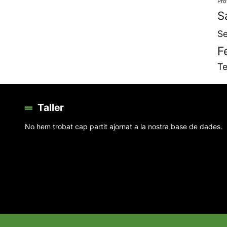
Pro
S
Se
F
Te
Taller
No hem trobat cap partit ajornat a la nostra base de dades.