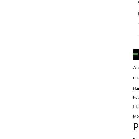
mentre
navegues pel
nostre lloc
web
incrementes la
possibilitat de
mirar només
anuncis,
ofertes i
contingut
personalitzat.
An
L'H
Da
Fut
Ll
Mo
P