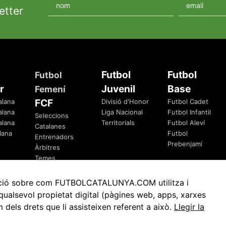
etter
Futbol
Futbol
Futbol
r
Juvenil
Base
Femení
FCF
alana
Divisió d'Honor
Futbol Cadet
alana
Liga Nacional
Futbol Infantil
Seleccions
alana
Territorials
Futbol Aleví
Catalanes
lana
Futbol
Entrenadors
Prebenjamí
Àrbitres
Temes
Federatius
rmació sobre com FUTBOLCATALUNYA.COM utilitza i
ualsevol propietat digital (pàgines web, apps, xarxes
ls drets que li assisteixen referent a això.
Llegir la
Avis Legal
Política de Privacitat
Política de Cookies