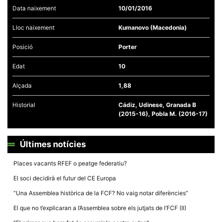
Data naixement
10/01/2016
Lloc naixement
Kumanovo (Macedonia)
Posició
Porter
Necessàries
Edat
10
Aquestes
cookies no
són
Alçada
1,88
opcionals,
són
Historial
Cádiz, Udinese, Granada B
necessàries
per al
(2015-16), Pobla M. (2016-17)
funcionament
tècnic de la
web.
Últimes notícies
Places vacants RFEF o peatge federatiu?
Estadístiques
Recopilem
El soci decidirà el futur del CE Europa
dades
estadístiques
“Una Assemblea històrica de la FCF? No vaig notar diferències”
de manera
anònima d'ús
El que no t’explicaran a l’Assemblea sobre els jutjats de l’FCF (II)
del lloc web
per a millorar