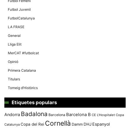
Futbol Femení
Futbol Juvenil
FutbolCatalunya
LA FRASE
General
Lliga Elit
MerCAT #futbolcat
Opinió
Primera Catalana
Titulars
Torneig d’Històrics
Etiquetes populars
Badalona
Andorra
Barcelona B
Barcelona
CE L'Hospitalet
Copa
Cornellà
Espanyol
Copa del Rei
Damm
DHJ
Catalunya