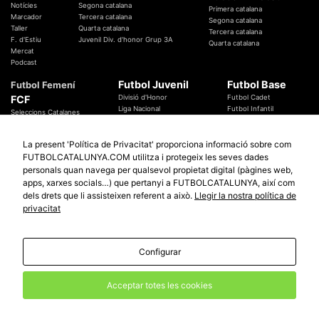
Notícies
Segona catalana
Primera catalana
Marcador
Tercera catalana
Segona catalana
Taller
Quarta catalana
Tercera catalana
F. d'Estiu
Juvenil Div. d'honor Grup 3A
Quarta catalana
Mercat
Podcast
Futbol Juvenil
Futbol Base
Futbol Femení
FCF
Divisió d'Honor
Futbol Cadet
Liga Nacional
Futbol Infantil
Seleccions Catalanes
Territorials
Futbol Aleví
Entrenadors
Futbol Prebenjamí
Àrbitres
La present 'Política de Privacitat' proporciona informació sobre com
Temes Federatius
FUTBOLCATALUNYA.COM utilitza i protegeix les seves dades
Futbol Catalunya
Especials
personals quan navega per qualsevol propietat digital (pàgines web,
Promocions
apps, xarxes socials…) que pertanyi a FUTBOLCATALUNYA, així com
Copa Catalunya Absoluta 2019
Sortejos
Copa del Rei 2019 - 2020
dels drets que li assisteixen referent a això.
Llegir la nostra política de
Participació
Copa RFEF 2019 - 2020
privacitat
Copa Catalunya Amateur 2019
Configurar
© 2010 - 2026
FutbolCatalunya.com
Avis Legal
Política de Privacitat
Política de Cookies
Acceptar totes les cookies
redaccio@futbolcatalunya.com