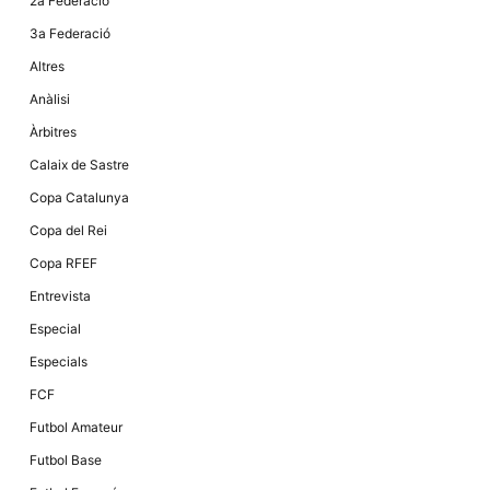
2a Federació
Màrqueting
En compartir
3a Federació
els teus
interessos i
Altres
comportament
mentre
Anàlisi
navegues pel
nostre lloc
Àrbitres
web
incrementes
Calaix de Sastre
la possibilitat
de mirar
Copa Catalunya
només
anuncis,
Copa del Rei
ofertes i
contingut
Copa RFEF
personalitzat.
Entrevista
Especial
Especials
FCF
Futbol Amateur
Futbol Base