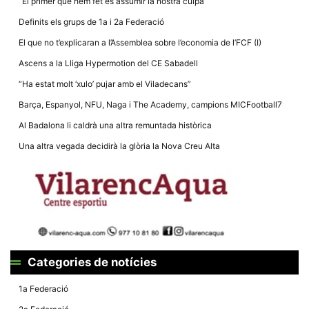
“El primer que hem fet és assumir la nostra culpa”
la funcionalitat
i la seva
Definits els grups de 1a i 2a Federació
estructura.
El que no t’explicaran a l’Assemblea sobre l’economia de l’FCF (I)
Ascens a la Lliga Hypermotion del CE Sabadell
Experiència
d'usuari
“Ha estat molt ‘xulo’ pujar amb el Viladecans”
Alguns
components
Barça, Espanyol, NFU, Naga i The Academy, campions MICFootball7
tècnics del
nostre lloc web
Al Badalona li caldrà una altra remuntada històrica
emmagatzemen
dades en el seu
Una altra vegada decidirà la glòria la Nova Creu Alta
dispositiu que
permeten que el
lloc funcioni tan
bé com sigui
possible. Si
rebutja
aquestes
cookies
algunes
funcionalitats
desapareixeran
Categories de notícies
del lloc web.
1a Federació