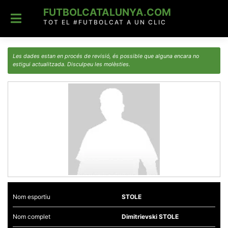
Skip
FUTBOLCATALUNYA.COM
to
content
TOT EL #FUTBOLCAT A UN CLIC
Les dades estan en procés de revisió, és possible que alguna encara no
estigui actualitzada. Disculpeu les molèsties.
Nom esportiu
STOLE
Nom complet
Dimitrievski STOLE