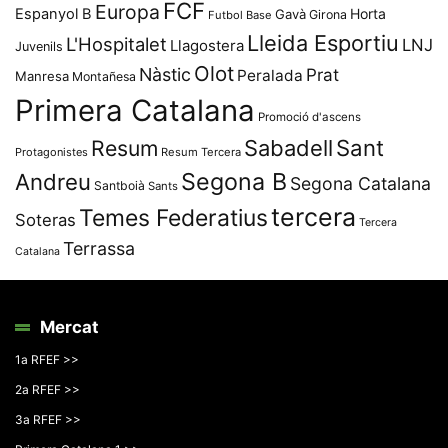
FCF
Europa
Espanyol B
Horta
Gavà
Girona
Futbol Base
Lleida Esportiu
L'Hospitalet
LNJ
Llagostera
Juvenils
Olot
Nàstic
Prat
Peralada
Manresa
Montañesa
Primera Catalana
Promoció d'ascens
Resum
Sabadell
Sant
Protagonistes
Resum Tercera
Segona B
Andreu
Segona Catalana
Santboià
Sants
tercera
Temes Federatius
Soteras
Tercera
Terrassa
Catalana
Mercat
1a RFEF >>
2a RFEF >>
3a RFEF >>