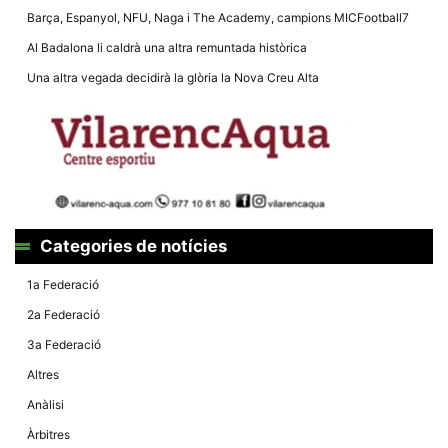
la funcionalitat
Barça, Espanyol, NFU, Naga i The Academy, campions MICFootball7
i la seva
estructura.
Al Badalona li caldrà una altra remuntada històrica
Una altra vegada decidirà la glòria la Nova Creu Alta
Experiència
d'usuari
Alguns
components
tècnics del
nostre lloc web
emmagatzemen
dades en el seu
dispositiu que
permeten que el
Categories de notícies
lloc funcioni tan
bé com sigui
possible. Si
1a Federació
rebutja
aquestes
2a Federació
cookies
algunes
3a Federació
funcionalitats
desapareixeran
Altres
del lloc web.
Anàlisi
Àrbitres