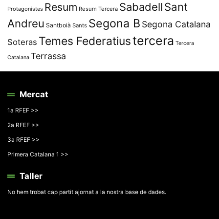
Resum
Sabadell
Sant
Protagonistes
Resum Tercera
Segona B
Andreu
Segona Catalana
Santboià
Sants
tercera
Temes Federatius
Soteras
Tercera
Terrassa
Catalana
Mercat
1a RFEF >>
2a RFEF >>
3a RFEF >>
Primera Catalana 1 >>
Taller
No hem trobat cap partit ajornat a la nostra base de dades.