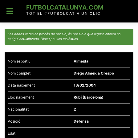
Skip
FUTBOLCATALUNYA.COM
to
content
TOT EL #FUTBOLCAT A UN CLIC
Les dades estan en procés de revisió, és possible que alguna encara no
estigui actualitzada. Disculpeu les molèsties.
Nom esportiu
Almeida
Nom complet
Diego Almeida Crespo
Data naixement
13/02/2004
Lloc naixement
Rubí (Barcelona)
Nacionalitat
2
Posició
Defensa
Edat