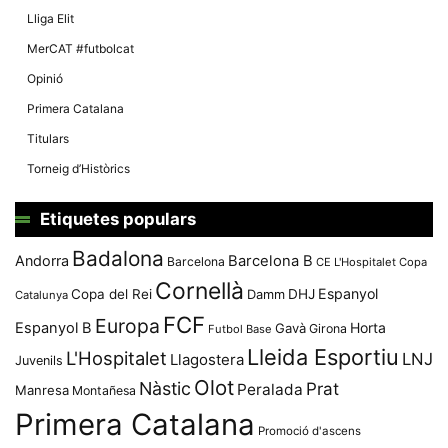
Lliga Elit
MerCAT #futbolcat
Opinió
Primera Catalana
Titulars
Torneig d’Històrics
Etiquetes populars
Badalona
Andorra
Barcelona B
Barcelona
CE L'Hospitalet
Copa
Cornellà
Espanyol
Copa del Rei
Damm
DHJ
Catalunya
FCF
Europa
Espanyol B
Horta
Gavà
Girona
Futbol Base
Lleida Esportiu
L'Hospitalet
LNJ
Llagostera
Juvenils
Olot
Nàstic
Prat
Peralada
Manresa
Montañesa
Primera Catalana
Promoció d'ascens