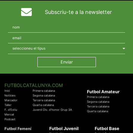
Subscriu-te a la newsletter
FUTBOLCATALUNYA.COM
Inici
Primera catalana
Futbol Amateur
Notícies
Segona catalana
Primera catalana
Marcador
Tercera catalana
Segona catalana
Taller
Quarta catalana
Tercera catalana
F. d'Estiu
Juvenil Div. d'honor Grup 3A
Quarta catalana
Mercat
Podcast
Futbol Juvenil
Futbol Base
Futbol Femení