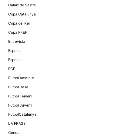
Màrqueting
Calaix de Sastre
En compartir
els teus
Copa Catalunya
interessos i
comportament
Copa del Rei
mentre
navegues pel
Copa RFEF
nostre lloc
web
Entrevista
incrementes
la possibilitat
Especial
de mirar
només
Especials
anuncis,
ofertes i
FCF
contingut
personalitzat.
Futbol Amateur
Futbol Base
Futbol Femení
Futbol Juvenil
FutbolCatalunya
LA FRASE
General