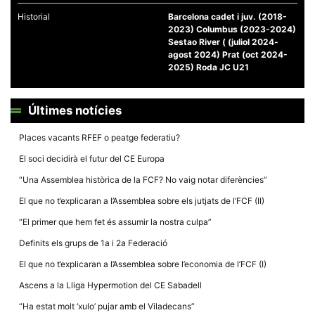
Historial
Barcelona cadet i juv. (2018-
2023) Columbus (2023-2024)
Sestao River ( (juliol 2024-
agost 2024) Prat (oct 2024-
2025) Roda JC U21
Necessàries
Aquestes
cookies no
Últimes notícies
són
opcionals,
Places vacants RFEF o peatge federatiu?
són
necessàries
El soci decidirà el futur del CE Europa
per al
funcionament
“Una Assemblea històrica de la FCF? No vaig notar diferències”
tècnic de la
web.
El que no t’explicaran a l’Assemblea sobre els jutjats de l’FCF (II)
“El primer que hem fet és assumir la nostra culpa”
Estadístiques
Definits els grups de 1a i 2a Federació
Recopilem
dades
El que no t’explicaran a l’Assemblea sobre l’economia de l’FCF (I)
estadístiques
de manera
Ascens a la Lliga Hypermotion del CE Sabadell
anònima d'ús
del lloc web
“Ha estat molt ‘xulo’ pujar amb el Viladecans”
per a millorar